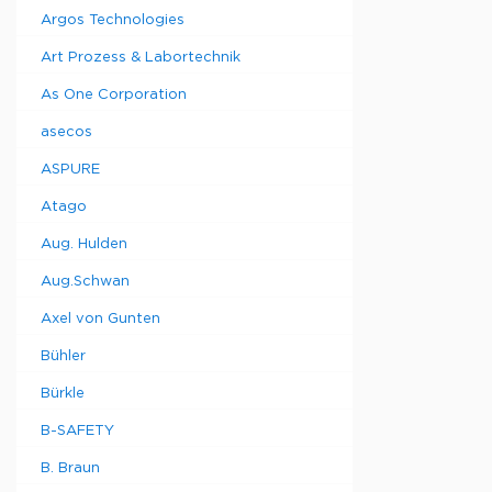
Решетчат
Argos Technologies
корзина,
стандартн
Art Prozess & Labortechnik
Решетчат
корзина,
As One Corporation
стандартн
asecos
Крышка д
лотка
ASPURE
Крышка д
лотка
Atago
Крышка д
лотка
Aug. Hulden
Aug.Schwan
Прошу обра
Axel von Gunten
минимальны
составляет
Bühler
Bürkle
B-SAFETY
B. Braun