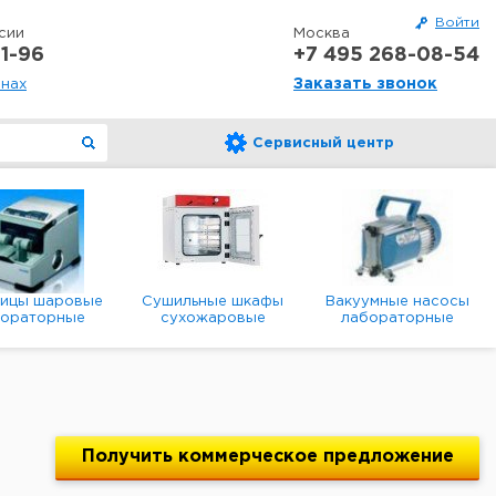
Войти
сии
Москва
1-96
+7 495 268-08-54
Заказать звонок
онах
Сервисный центр
ницы шаровые
Сушильные шкафы
Вакуумные насосы
бораторные
сухожаровые
лабораторные
анетарные
лабораторные
диафрагменные
мембранные
Получить
коммерческое
предложение