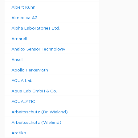
Albert Kuhn
Решетчат
корзина, 1
Almedica AG
STE
Alpha Laboratories Ltd.
Решетчат
корзина, 1
Amarell
STE
Решетчат
Analox Sensor Technology
корзина, 1
STE
Ansell
Решетчат
Apollo Herkenrath
корзина, 3
STE
AQUA Lab
Решетчат
корзина, 3
Aqua Lab GmbH & Co.
STE
AQUALYTIC
Решетчат
корзина, 3
Arbeitsschutz (Dr. Wieland)
STE
Решетчат
Arbeitsschutz (Wieland)
корзина,
стандартн
Arctiko