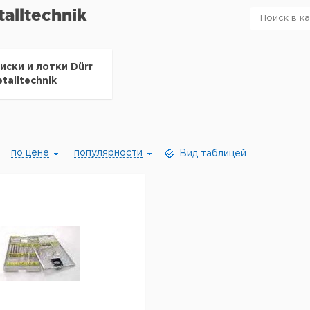
talltechnik
иски и лотки Dürr
talltechnik
по цене
популярности
Вид таблицей