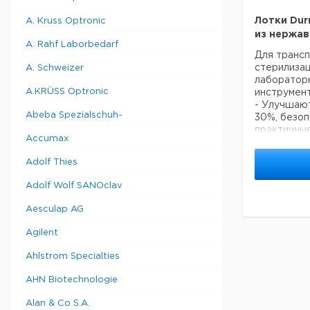
Лотки Durr
A. Kruss Optronic
из нержа
A. Rahf Laborbedarf
Для трансп
стерилизац
A. Schweizer
лаборатор
A.KRÜSS Optronic
инструмент
- Улучшают
Abeba Spezialschuh-
30%, безо
практичны
Accumax
- Защищенн
высокую с
Adolf Thies
- Можно пр
- Отсутств
Adolf Wolf SANOclav
промывани
обеспечив
Aesculap AG
очистку
- Многофу
Agilent
для инстру
Ahlstrom Specialties
AHN Biotechnologie
Описание
Alan & Co S.A.