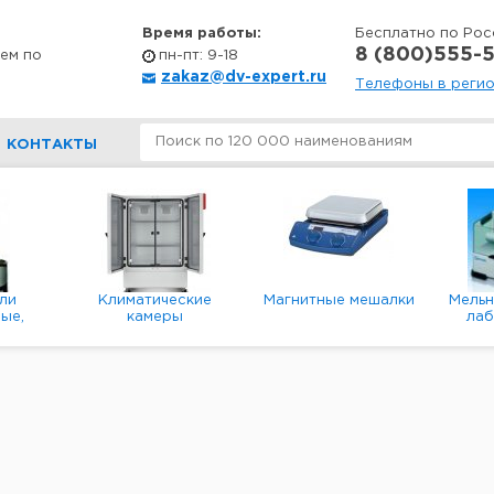
Время работы:
Бесплатно по Рос
8 (800)555-5
ем по
пн-пт: 9-18
zakaz@dv-expert.ru
Телефоны в реги
КОНТАКТЫ
ли
Климатические
Магнитные мешалки
Мель
ые,
камеры
ла
е,
пл
ые