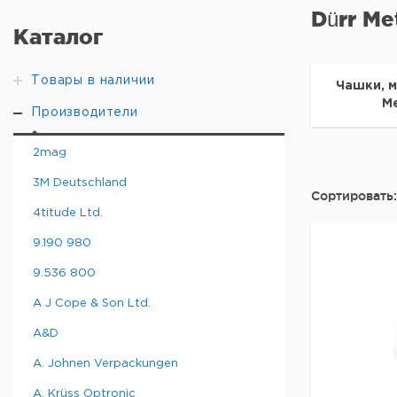
Dürr Me
Каталог
Товары в наличии
Чашки, м
Me
Производители
2mag
3M Deutschland
Сортировать:
4titude Ltd.
9.190 980
9.536 800
A J Cope & Son Ltd.
A&D
A. Johnen Verpackungen
A. Krüss Optronic