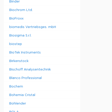
Binder
Biochrom Ltd.
BioFroxx
biomedis Vertriebsges. mbH
Biosigma S.r.l.
biostep
BioTek Instruments
Birkenstock
Bischoff Analysentechnik
Blanco Professional
Bochem
Bohemia Cristal
Bohlender