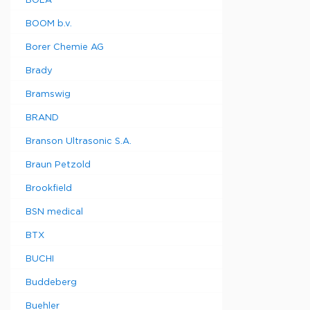
BOLA
BOOM b.v.
Borer Chemie AG
Brady
Bramswig
BRAND
Branson Ultrasonic S.A.
Braun Petzold
Brookfield
BSN medical
BTX
BUCHI
Buddeberg
Buehler