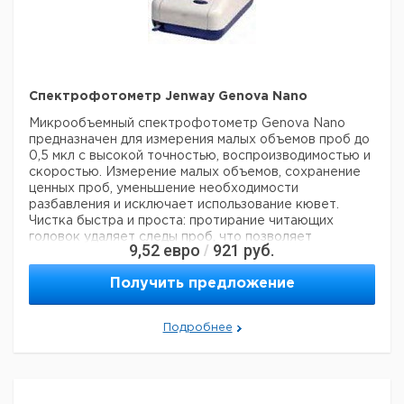
Держатель
1
9775436
пробирок 16/24 мм
Держатель 10
кювет с длиной
пути 10 мм с
1
9775162
Спектрофотометр Jenway Genova Nano
водяным
подогревом
Микрообъемный спектрофотометр Genova Nano
Револьверная
предназначен для измерения малых объемов проб до
1
6254445
головка на 8 кювет
0,5 мкл с высокой точностью, воспроизводимостью и
Перистальтический
скоростью.
Измерение малых объемов, сохранение
1
9775163
насос
ценных проб, уменьшение необходимости
разбавления и исключает использование кювет.
Насос Пельтье
1
6254430
Чистка быстра и проста: протирание читающих
Комбинированный
головок удаляет следы проб, что позволяет
насос
9,52
евро
921
руб.
/
1
9775164
осуществлять быструю смену измеряемых веществ и
перистальтический/
увеличить производительность.
Пельтье
Получить предложение
Спектрофотометр 3-в-1
Чехол от пыли
1
9775165
Стандартный спектрофотометр со всеми функциями
модели 7315. Измерение фотометрии, концентрации,
USB-флэш
1
9775166
Подробнее
многоволновость, сканирование спектра,
накопитель 4 ГБ
количественный анализ и кинетика.
Рулон бумаги для
1
9775167
Биологический спектрофотометр со всеми
принтера
функциями модели Genova plus. Дополнительные
режимы измерения чистоты нуклеиновых кислот,