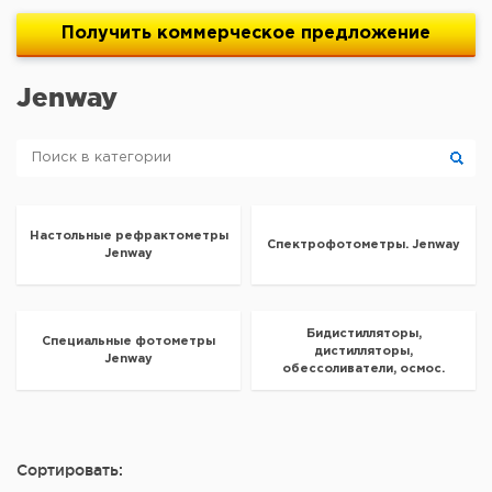
Получить
коммерческое
предложение
Jenway
Настольные рефрактометры
Спектрофотометры. Jenway
Jenway
Бидистилляторы,
Специальные фотометры
дистилляторы,
Jenway
обессоливатели, осмос.
Jenway
Сортировать: