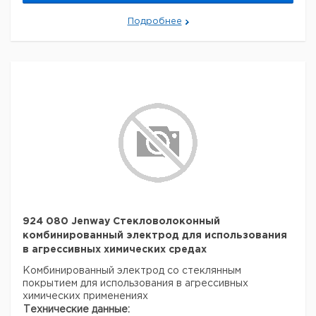
Максимальная длина волны:
1 мкм
Оптическая пропускная способность:
Подробнее
5 нм
Оптический принцип:
Einstrahlger? Т
Вес нетто:
8,7 кг
Данные для перевозки (реальные данные могут
отличаться)
Страна происхождения:
Соединенное Королевство
924 080 Jenway Стекловолоконный
комбинированный электрод для использования
в агрессивных химических средах
Комбинированный электрод со стеклянным
покрытием для использования в агрессивных
химических применениях
Технические данные: