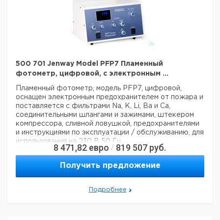
Глубина упаковки:
0,068 м
3
Объем упаковки:
0,000976752 м
500 701 Jenway Model PFP7 Пламенный
фотометр, цифровой, с электронным ...
Пламенный фотометр, модель PFP7, цифровой,
оснащен электронным предохранителем от пожара и
поставляется с фильтрами Na, K, Li, Ba и Ca,
соединительными шлангами и зажимами, штекером
компрессора, сливной ловушкой, предохранителями
и инструкциями по эксплуатации / обслуживанию, для
использования на 230 В 50 Гц ,
8 471,82
евро
819 507
руб.
/
Технические данные:
Вес нетто:
12 кг
Получить предложение
Данные для перевозки (реальные данные могут
отличаться)
Страна происхождения:
Соединенное Королевство
Подробнее