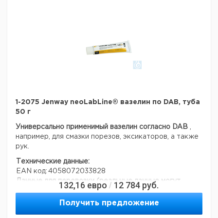
1-2075 Jenway neoLabLine® вазелин по DAB, туба
50 г
Универсально применимый вазелин согласно DAB
,
например, для смазки порезов, эксикаторов, а также
рук.
Технические данные:
EAN код:
4058072033828
Данные для перевозки (реальные данные могут
132,16
евро
12 784
руб.
/
отличаться)
Получить предложение