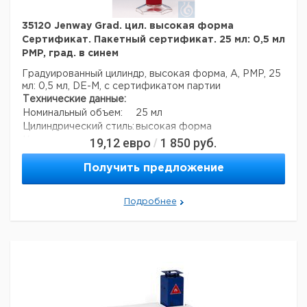
35120 Jenway Grad. цил. высокая форма
Сертификат. Пакетный сертификат. 25 мл: 0,5 мл
PMP, град. в синем
Градуированный цилиндр, высокая форма, A, PMP, 25
мл: 0,5 мл, DE-M, с сертификатом партии
Технические данные:
Номинальный объем:
25 мл
Цилиндрический стиль:
высокая форма
19,12
евро
1 850
руб.
Класс точности:
/
Вес нетто:
31,4 г
Получить предложение
стабильность (дни):
1095
Код EAN:
4033378235589
Шкала Выпускной:
0,5 мл
Подробнее
Данные для перевозки (реальные данные могут
отличаться)
Страна происхождения:
Германия
Вес брутто:
70 г
Заявление о двойном
нет
использовании:
Ширина упаковки:
0,252 м
Высота упаковки:
0,057 м