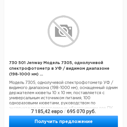
730 501 Jenway Модель 7305, однолучевой
спектрофотометр в УФ / видимом диапазоне
(198-1000 нм) ...
Модель 7305, однолучевой спектрофотометр УФ /
видимого диапазона (198-1000 нм), оснащенный одним
держателем кюветы 10 x 10 мм, поставляется с
универсальным источником питания, 100
одноразовыми кюветами, руководством по
эксплуатации и программным обеспечением для ПК
7 185,42
евро
695 070
руб.
/
на CD-ROM с интерфейсным кабелем.
Технические данные:
Получить предложение
Минимальная длина волны:
198 нм