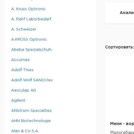
A. Kruss Optronic
Анали
A. Rahf Laborbedarf
A. Schweizer
A.KRÜSS Optronic
Сортировать:
Abeba Spezialschuh-
Accumax
Adolf Thies
Adolf Wolf SANOclav
Aesculap AG
Agilent
Ahlstrom Specialties
AHN Biotechnologie
Мини - вор
Alan & Co S.A.
Малогабари