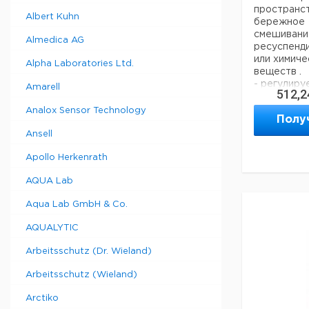
пространс
Albert Kuhn
бережное
смешивани
Almedica AG
ресуспенд
или химиче
Alpha Laboratories Ltd.
веществ .
- регулиру
Amarell
512,2
об./мин
- непрерын
Analox Sensor Technology
Полу
работа
- для проб
Ansell
Характери
Apollo Herkenrath
Диапазон с
мин
AQUA Lab
Габаритные
145 x 75 мм
Aqua Lab GmbH & Co.
Диапазон те
AQUALYTIC
К
Arbeitsschutz (Dr. Wieland)
Тип
в
у
Arbeitsschutz (Wieland)
Вортекс
1
Arctiko
PV-1