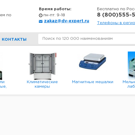
Время работы:
Бесплатно по Рос
8 (800)555-5
ем по
пн-пт: 9-18
zakaz@dv-expert.ru
Телефоны в реги
КОНТАКТЫ
ли
Климатические
Магнитные мешалки
Мель
ые,
камеры
ла
е,
пл
ые