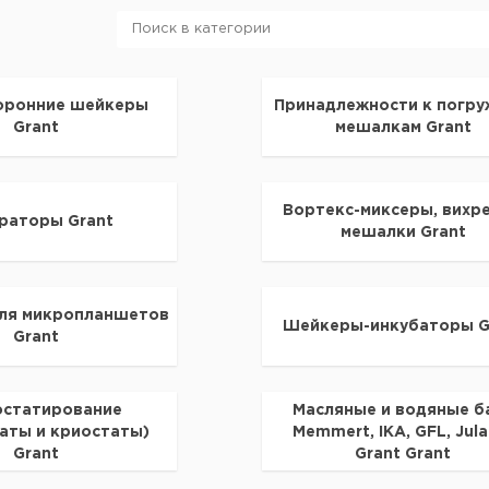
оронние шейкеры
Принадлежности к погр
Grant
мешалкам Grant
Вортекс-миксеры, вихр
раторы Grant
мешалки Grant
ля микропланшетов
Шейкеры-инкубаторы G
Grant
статирование
Масляные и водяные б
аты и криостаты)
Memmert, IKA, GFL, Jula
Grant
Grant Grant