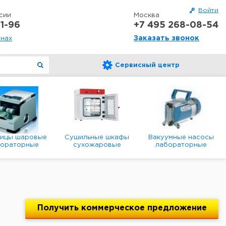
Войти
сии
Москва
1-96
+7 495 268-08-54
Заказать звонок
онах
Сервисный центр
ницы шаровые
Сушильные шкафы
Вакуумные насосы
бораторные
сухожаровые
лабораторные
анетарные
лабораторные
диафрагменные
мембранные
Получить
коммерческое
предложение