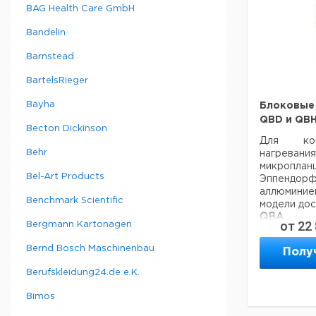
BAG Health Care GmbH
Bandelin
Barnstead
BartelsRieger
Bayha
Блоковые 
QBD и QBH
Becton Dickinson
Для кон
Behr
нагре
микропл
Bel-Art Products
Эппен
аллюмини
Benchmark Scientific
модели дос
QBA
от
22
Bergmann Kartonagen
- аналог
температу
Bernd Bosch Maschinenbau
Полу
QBD/QBH
- Корот
Berufskleidung24.de e.K.
разогрева
блоков и
Bimos
температ