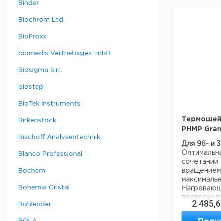
дополните
Binder
- Вст
программи
Biochrom Ltd.
и RS232 вы
BioFroxx
- Требу
комплект 
biomedis Vertriebsges. mbH
серии QB
Biosigma S.r.l.
Характери
Диапазон
biostep
температу
BioTek Instruments
Стабильно
37°C:
Термошей
Birkenstock
Постоянст
PHMP Gran
37°C:
Bischoff Analysentechnik
Для 96- и 
Требовани
Оптимальн
Blanco Professional
электросн
сочетании
вращени
Bochem
максима
Диапазон
Bohemia Cristal
Нагрева
температу
превосх
2 485,
Bohlender
постоян
Стабильно
конденсаци
37°C: