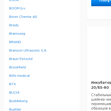
Полу
BOLA
- регулиру
Постоянст
мин-1
37°C:
BOOM b.v.
- 2 мм орб
Требовани
эффективн
Borer Chemie AG
электросн
- диапазон
комнатной 
Brady
- время раб
- для 2 ст
Bramswig
Тип
луночных п
высотой)
BRAND
- Низково
Блоковые
для безопа
Branson Ultrasonic S.A.
термоста
холодильн
QBA1
Braun Petzold
- рабочая 
Блоковые
Рекомендуе
термоста
Brookfield
QBA2
BSN medical
Блоковые
термоста
Инкубатор
BTX
QBD1
20/ES-80
Блоковые
BUCHI
Стабильны
термоста
шейкер-инк
QBD2
Buddeberg
перемешив
Блоковые
образцов в
Buehler
термоста