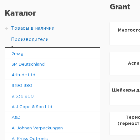
Grant
Каталог
Товары в наличии
Многост
Производители
2mag
Аспи
3M Deutschland
4titude Ltd.
9.190 980
Шейкеры д
9.536 800
A J Cope & Son Ltd.
Термо
A&D
(термост
A. Johnen Verpackungen
A. Krüss Optronic