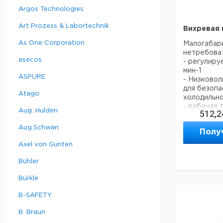
Argos Technologies
Рекомендуе
Art Prozess & Labortechnik
Вихревая 
As One Corporation
Малогабар
нетребоват
asecos
- регулиру
мин-1
ASPURE
- Низково
для безопа
Atago
холодильн
- рабочая 
Aug. Hulden
512,2
Рекомендуе
Aug.Schwan
Полу
Axel von Gunten
Bühler
Bürkle
B-SAFETY
B. Braun