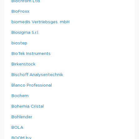
Biochrom Ltd.
BioFroxx
biomedis Vertriebsges. mbH
Biosigma S.r.l.
biostep
BioTek Instruments
Birkenstock
Bischoff Analysentechnik
Blanco Professional
Bochem
Bohemia Cristal
Bohlender
BOLA
BOOM b.v.