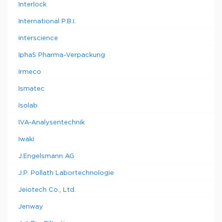
Interlock
International P.B.I.
interscience
IphaS Pharma-Verpackung
Irmeco
Ismatec
Isolab
IVA-Analysentechnik
Iwaki
J.Engelsmann AG
J.P. Pollath Labortechnologie
Jeiotech Co., Ltd.
Jenway