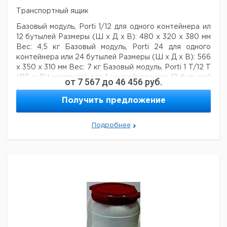
Транспортный ящик
Базовый модуль, Porti 1/12
для одного контейнера ил
12 бутылей
Размеры (Ш х Д х В): 480 х 320 х 380 мм
Вес: 4,5 кг
Базовый модуль, Porti 24
для одного
контейнера или 24 бутылей
Размеры (Ш х Д х В): 566
х 350 х 310 мм
Вес: 7 кг
Базовый модуль, Porti 1 T/12 T
(PE и PU изоляция)
для 1 контейнера или 12 бутылей
от
7 567
до
46 456
руб.
Размеры (Ш х Д х В): 710 х 360 х 415 мм
Вес: 18 кг
Базовый модуль, Porti 4 T/24 T (PE и PU изоляция)
Получить предложение
для 4 контейнеров или 24 бутылей
Размеры (Ш х Д х
В): 920 х 500 х 455 мм
Вес: 23,5 кг
Питание для
Подробнее
холодильника Porti 1 T/4 T/12 T/24 T: 110 - 240 В
12 -
24 В
Цена
Цена
Кол-
Кат.
с
с
Срок
Описание
во в
номер
НДС,
НДС,
поставки
упак.
евро
руб
Транспортный
ящик Porti 12 с
1
9916005
распределительной