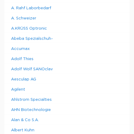
полиэтиленовый
1
9916021
Porti 4 T
контейнер 6,4 л
A. Rahf Laborbedarf
/ 24 T
A. Schweizer
A.KRÜSS Optronic
Abeba Spezialschuh-
Accumax
Adolf Thies
Adolf Wolf SANOclav
Aesculap AG
Agilent
Ahlstrom Specialties
AHN Biotechnologie
Alan & Co S.A.
Albert Kuhn