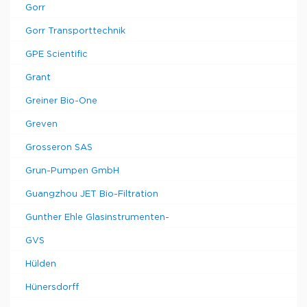
Gorr
Gorr Transporttechnik
GPE Scientific
Grant
Greiner Bio-One
Greven
Grosseron SAS
Grun-Pumpen GmbH
Guangzhou JET Bio-Filtration
Gunther Ehle Glasinstrumenten-
GVS
Hülden
Hünersdorff