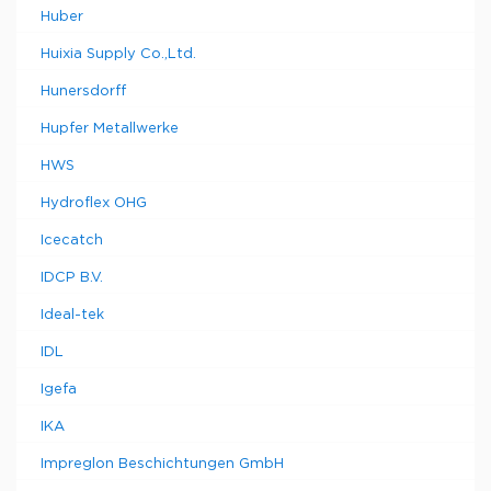
Huber
Huixia Supply Co.,Ltd.
Hunersdorff
Hupfer Metallwerke
HWS
Hydroflex OHG
Icecatch
IDCP B.V.
Ideal-tek
IDL
Igefa
IKA
Impreglon Beschichtungen GmbH