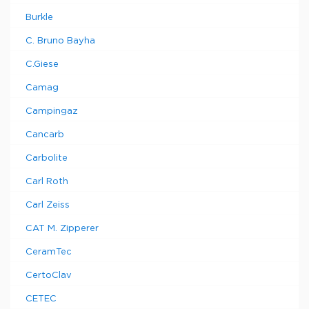
Burkle
C. Bruno Bayha
C.Giese
Camag
Campingaz
Cancarb
Carbolite
Carl Roth
Carl Zeiss
CAT M. Zipperer
CeramTec
CertoClav
CETEC