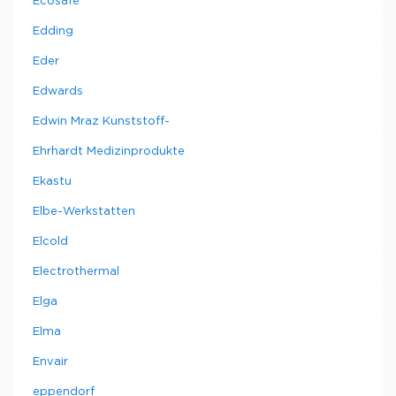
Ecosafe
Edding
Eder
Edwards
Edwin Mraz Kunststoff-
Ehrhardt Medizinprodukte
Ekastu
Elbe-Werkstatten
Elcold
Electrothermal
Elga
Elma
Envair
eppendorf