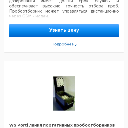
дозирования имеет долгий срок службы и
обеспечивает высокую точность отбора проб.
Пробоотборник может управляться дистанционно
через GSM - модем.
Особенности:
- отбор проб пропорционально
времени, событию и расходу
- отправляет СМС-
Узнать цену
сообщения в случае необходимости
- активное
охлаждение проб в моделях WS Porti 12/24 T
Характеристики:
Подробнее
Электропитание
24 В
Размеры пробоотборного
430 х 415 х 290 мм / Вес
модуля
13,5 кг
Контейнер для перевозки
380 x 480 x 320 мм / Вес
Poti 12
4,5 кг
310 х 566 х 350 мм / Вес
Poti 24
7 кг
WS Porti линия портативных пробоотборников