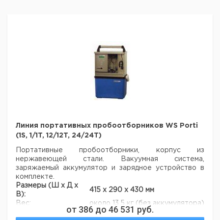
Линия портативных пробоотборников WS Porti
(1S, 1/1T, 12/12T, 24/24T)
Портативные пробоотборники, корпус из
нержавеющей стали. Вакуумная система,
заряжаемый аккумулятор и зарядное устройство в
комплекте.
Размеры (Ш x Д x
415 x 290 x 430 мм
В):
Вес:
около 13,5 кг (без аккумулятора)
от
386
до
46 531
руб.