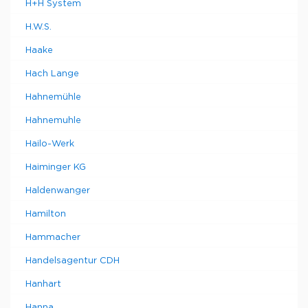
H+H System
H.W.S.
Haake
Hach Lange
Hahnemühle
Hahnemuhle
Hailo-Werk
Haiminger KG
Haldenwanger
Hamilton
Hammacher
Handelsagentur CDH
Hanhart
Hanna