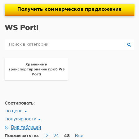
Получить
коммерческое
предложение
WS Porti
Хранение и
транспортирование проб WS
Porti
Сортировать:
по цене
популярности
Вид таблицей
Показывать по:
48
12
24
Все