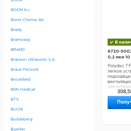
BOLA
состоянии 
транспорт
чистота м
Темп. реж
BOOM b.v.
надежные 
хранения:
аналитичес
Borer Chemie AG
Brady
Техническ
Вес нетто:
Bramswig
В нали
BRAND
6720-5002
Данные дл
0,2 мкм 10
данные мог
Branson Ultrasonic S.A.
Страна
Polydisc TF
происхожд
Braun Petzold
легкое уст
Вес брутто
подходяще
Brookfield
Ширина уп
вентиляцио
Высота упа
для поточн
BSN medical
308,5
Глубина уп
Устойчивая
мембрана. 
Темп. реж
BTX
Полу
Гидрофобн
транспорт
Автоклавир
Темп. реж
BUCHI
Проверка н
хранения:
кипения ил
Buddeberg
на месте
м
предотвра
Buehler