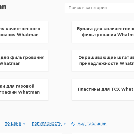
an
ля качественного
Бумага для количествен
ования Whatman
фильтрования Whatm
 для фильтрования
Окрашивающие штатив
Whatman
принадлежности What
ки для газовой
Пластины для ТСХ Wha
графии Whatman
по цене
популярности
Вид таблицей