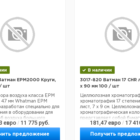
чии
В наличии
Ватман EPM2000 Круги,
3017-820 Ватман 17 CHR 
/ шт
х 90 мм 100 / шт
ора воздуха класса EPM
Целлюлозная хроматогра
, 47 мм Whatman EPM
хроматография 17 степени.
азработан специально для
лист, 7 х 9 см. Целлюлозна
ния в оборудовании для
хроматографическая колон
об воздуха большого
представляет собой бумаг
3
евро
11 775
руб.
181,47
евро
17 41
/
/
10, которое собирает
высокой абсорбирующей
е частицы и аэрозоли.
способностью 0,92 мм для
чить предложение
Получить предло
изготовлен из 100%
препаративной хроматогр