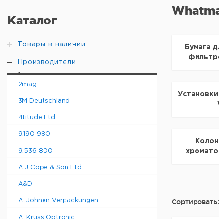
Whatm
Каталог
Товары в наличии
Бумага д
фильтр
Производители
2mag
Установки
3M Deutschland
4titude Ltd.
9.190 980
Колон
9.536 800
хромато
A J Cope & Son Ltd.
A&D
A. Johnen Verpackungen
Сортировать:
A. Krüss Optronic