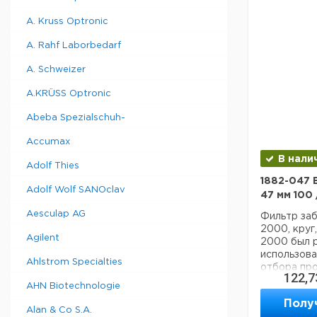
A. Kruss Optronic
A. Rahf Laborbedarf
A. Schweizer
A.KRÜSS Optronic
Abeba Spezialschuh-
Accumax
В нали
Adolf Thies
1882-047 
Adolf Wolf SANOclav
47 мм 100 
Aesculap AG
Фильтр заб
2000, круг
Agilent
2000 был р
использова
Ahlstrom Specialties
отбора пр
122,7
объема PM-
AHN Biotechnologie
атмосферны
Полу
EPM 2000 
Alan & Co S.A.