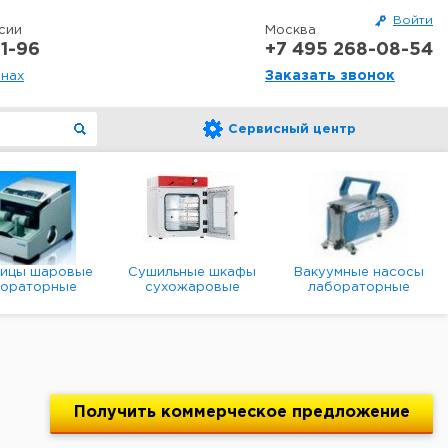
Войти
сии
Москва
1-96
+7 495 268-08-54
Заказать звонок
онах
Сервисный центр
ницы шаровые
Сушильные шкафы
Вакуумные насосы
бораторные
сухожаровые
лабораторные
анетарные
лабораторные
диафрагменные
мембранные
Получить
коммерческое
предложение