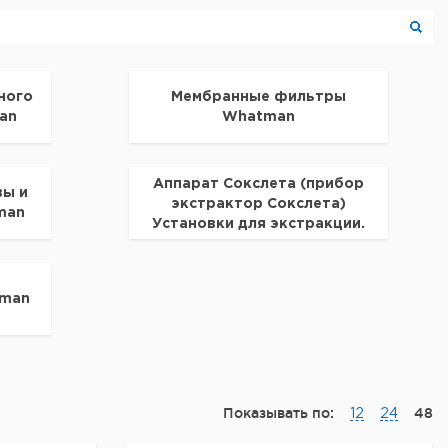
ного
Мембранные фильтры
an
Whatman
Аппарат Сокслета (прибор
ы и
экстрактор Сокслета)
man
Установки для экстракции.
Whatman
tman
Показывать по:
48
12
24