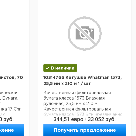
В наличии
листов, 70
10314766 Катушка Whatman 1573,
25,5 мм x 210 м 1 / шт
фическая
Качественная фильтровальная
 Бумага,
бумага класса 1573 Влажная,
я
рулонная, 25,5 мм x 210 м.
ка 17 Chr
Качественная фильтровальная
у с
бумага класса 1573 Эти чрезвычайно
0
руб.
344,51
евро
33 052
руб.
/
прочные фильтровальные бумаги
обладают высокой прочностью во
жение
Получить предложение
афии и
влажном состоянии благодаря