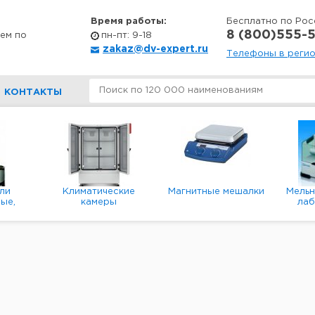
Время работы:
Бесплатно по Рос
8 (800)555-5
ем по
пн-пт: 9-18
zakaz@dv-expert.ru
Телефоны в реги
КОНТАКТЫ
ли
Климатические
Магнитные мешалки
Мель
ые,
камеры
ла
е,
пл
ые