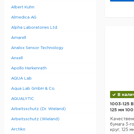
чистого бо
особой чис
Albert Kuhn
проводить 
анализ мик
Almedica AG
минимальны
Whatman E
Alpha Laboratories Ltd.
в качестве
Amarell
для исполь
общенацио
Analox Sensor Technology
пробоотбор
Листы инд
Ansell
для облегч
Apollo Herkenrath
Техническ
Диаметр:
AQUA Lab
Вес нетто:
Aqua Lab GmbH & Co.
В нали
AQUALYTIC
Данные дл
1003-125 В
данные мог
Arbeitsschutz (Dr. Wieland)
125 мм 100
Страна
происхожд
Качествен
Arbeitsschutz (Wieland)
Вес брутто
бумага 3-г
Ширина уп
Arctiko
круг, 125 