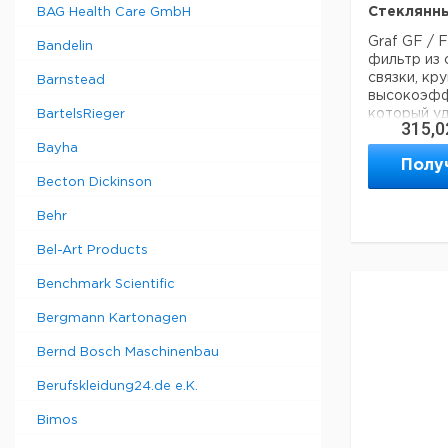
миллиметр
Стеклянны
BAG Health Care GmbH
воронка ем
полипропи
Graf GF / 
Bandelin
термоскре
фильтр из
по каталогу
связки, кру
Barnstead
высокоэфф
который у
BartelsRieger
Техническ
315,0
до 0,7 мкм
Вес нетто:
Bayha
фильтров 
Полу
задержива
Becton Dickinson
имеет оче
Данные дл
потока и 
данные мог
Behr
пропускную
Страна
жесткой с
происхожд
Bel-Art Products
частиц 0,6
Вес брутто
чистого бо
Benchmark Scientific
Ширина уп
/ F являет
Высота упа
был разраб
Bergmann Kartonagen
Глубина уп
для процед
Темп. реж
характери
Bernd Bosch Maschinenbau
транспорт
остается с
Рекомендуе
Темп. реж
Berufskleidung24.de e.K.
очистки Д
хранения:
фильтруя 
Bimos
GF / F мож