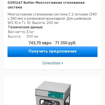
0051247 Buhler Многоэтажная стеллажная
отличаться)
система
Страна происхождения:
Германия
Страна происхождения:
Баден-Вюртемберг
Многоэтажная стеллажная система
С 2 лотками (340
Вес брутто:
20,8 кг
х 340 мм) и резиновой прокладкой. Для шейкеров
WS 10 и TL 10.
Высота: 200 мм
Технические данные:
Вес нетто:
3,1 кг
Высота:
200 мм
Данные для перевозки (реальные данные могут
743,70
евро
71 350
руб.
/
отличаться)
Страна происхождения:
Германия
Получить предложение
Страна происхождения:
Баден-Вюртемберг
Вес брутто:
3,6 кг
Подробнее