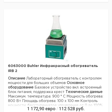
Вес брутто:
10 кг
Технические данные:
Описание типа продукта:
Taumelschuettler
Длина стола движения:
340 мм
Таблица глубины движения:
340 мм
Минимальная скорость
1 мин-1
вращения:
Максимальная скорость
23 мин -1
вращения:
Максимальная загрузка:
10 кг
Тип защиты IP:
IP21
230 В переменного
Напряжение питания:
тока
Вес нетто:
18,5 кг
Ширина:
355 мм
6063000 Buhler Инфракрасный обогреватель
Глубина:
450 мм
IRB 2
Рост:
205 мм
Описание
Лабораторный обогреватель с контролем
Наиболее настраиваемый
9 °
мощности для больших объемов
Основное
наклон:
оборудование
Базовое устройство вкл. встроенный
Наименьший устанавливаемый
блок питания, поддержка крест
Технические данные
0 °
наклон:
Максимум. температура: 900 ° С
Мощность обогрева:
Данные для перевозки (реальные данные могут
800 Вт
Площадь обогрева: 100 х 100 мм
Контроль
отличаться)
мощности: бесступенчатое управление от 0 до 100%
1 172,90
евро
112 528
руб.
/
Страна происхождения:
Германия
Максимум. температура окружающей среды: 30 ° C