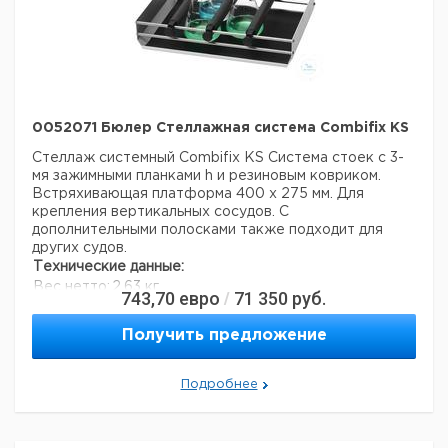
Вес брутто:
50 кг
0052071 Бюлер Стеллажная система Combifix KS
Стеллаж системный Combifix KS
Система стоек с 3-
мя зажимными планками h и резиновым ковриком.
Встряхивающая платформа 400 х 275 мм. Для
крепления вертикальных сосудов.
С
дополнительными полосками также подходит для
других судов.
Технические данные:
Вес нетто:
2,63 кг
743,70
евро
71 350
руб.
/
Ширина:
400 мм
Глубина:
275 мм
Получить предложение
Данные для перевозки (реальные данные могут
отличаться)
Страна происхождения:
Подробнее
Германия
Страна происхождения:
Баден-Вюртемберг
Вес брутто:
3,5 кг