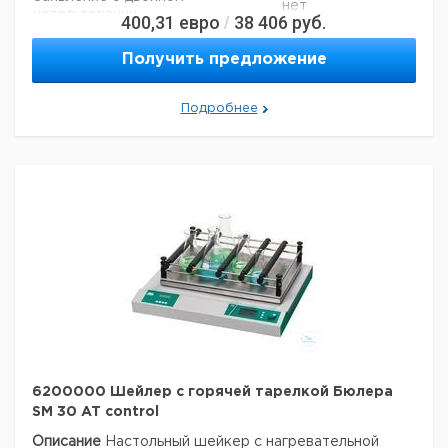
нет
использовании:
400,31
евро
38 406
руб.
Анзал дер Трагроллен:
/
6
Данные для перевозки (реальные данные могут
отличаться)
Получить предложение
Страна происхождения:
Германия
Баден-
Страна происхождения:
Подробнее
Вюртемберг
Вес брутто:
8,5 кг
Заявление о двойном
нет
использовании:
6200000 Шейлер с горячей тарелкой Бюлера
SM 30 AT control
Описание
Настольный шейкер с нагревательной