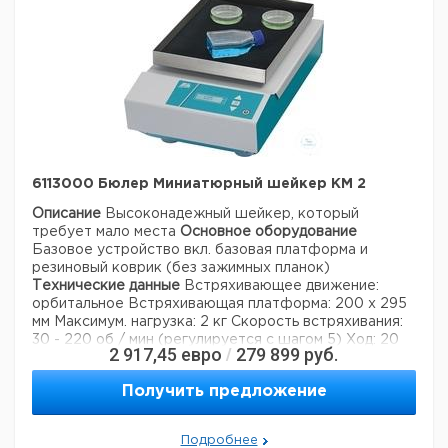
6113000 Бюлер Миниатюрный шейкер KM 2
Описание
Высоконадежный шейкер, который
требует мало места
Основное оборудование
Базовое устройство вкл. базовая платформа и
резиновый коврик (без зажимных планок)
Технические данные
Встряхивающее движение:
орбитальное
Встряхивающая платформа: 200 х 295
мм
Максимум. нагрузка: 2 кг
Скорость встряхивания:
30 - 220 об / мин (регулируется с шагом 5)
Ход: 20
2 917,45
евро
279 899
руб.
/
мм
Продолжительность: 0 - 99 ч 59 мин
Светодиодный дисплей: для встряхивания скорости и
Получить предложение
времени работы
Концентрация CO2: 5%
Относительная влажность: ~ 95% без конденсации
Температура окружающей среды: 4 ° C - 45 ° C
Подробнее