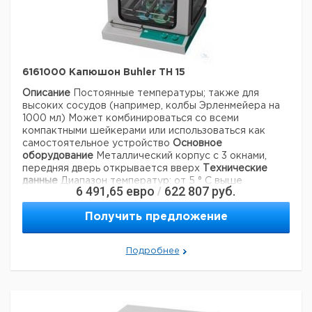
6161000 Капюшон Buhler TH 15
Описание
Постоянные температуры; также для
высоких сосудов (например, колбы Эрленмейера на
1000 мл)
Может комбинироваться со всеми
компактными шейкерами или использоваться как
самостоятельное устройство
Основное
оборудование
Металлический корпус с 3 окнами,
передняя дверь открывается вверх
Технические
данные
Диапазон температур: от 5 ° C выше
6 491,65
евро
622 807
руб.
/
температуры окружающей среды до + 50 ° C
Точность температуры: +/- 1% от установленного
Получить предложение
значения
Внутренние размеры (шхдх): 490 х 410 х
310 мм
(высота достаточна для колб Эрленмейера на
1000 мл)
Датчик температуры: PT 100
Циркуляция
Подробнее
воздуха: 240 м3 / час
Электропитание: 230 В, 50/60
Гц (версия 115 В по запросу)
Внешние размеры
(шхдх): 510 х 450 х 455 мм
Вес: 21 кг
Технические данные:
Inkubationshaube TH