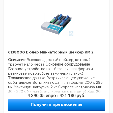
Страна происхождения:
Германия
Баден-
Страна происхождения:
Вюртемберг
Вес брутто:
12 кг
Заявление о двойном
нет
использовании:
6138000 Бюлер Миниатюрный шейкер KM 2
Описание
Высоконадежный шейкер, который
требует мало места
Основное оборудование
Базовое устройство вкл. базовая платформа и
резиновый коврик (без зажимных планок)
Технические данные
Встряхивающее движение:
орбитальное
Встряхивающая платформа: 200 х 295
мм
Максимум. нагрузка: 2 кг
Скорость встряхивания:
30 - 220 об / мин (регулируется с шагом 5)
Ход: 20
4 390,05
евро
421 180
руб.
/
мм
Продолжительность: 0 - 99 ч 59 мин
Светодиодный дисплей: для встряхивания скорости и
Получить предложение
времени
Концентрация CO2: 5%
Относительная
влажность: ~ 95% без конденсации
Температура