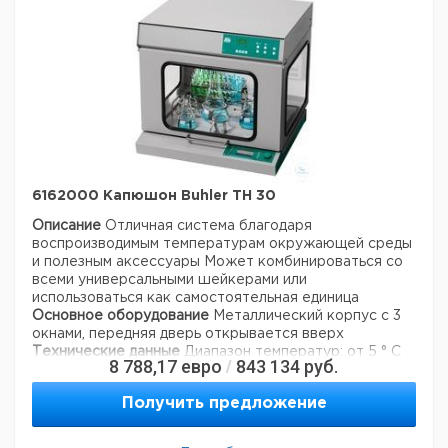
Описание типа продукта:
15
Тип термопары:
PT100
Максимальная рабочая
50 ° C
температура:
Ширина рабочего
490 мм
пространства:
Высота рабочего
310 мм
пространства:
Глубина рабочего
410 мм
пространства:
6162000 Капюшон Buhler TH 30
230 В переменного
Напряжение питания:
тока
Описание
Отличная система благодаря
Вес нетто:
21 кг
воспроизводимым температурам окружающей среды
и полезным
аксессуары
Может комбинироваться со
Ширина:
510 мм
всеми универсальными шейкерами или
Глубина:
450 мм
использоваться как самостоятельная единица
Высота:
455 мм
Основное оборудование
Металлический корпус с 3
Данные для перевозки (реальные данные могут
окнами, передняя дверь открывается вверх
отличаться)
Технические данные
Диапазон температур: от 5 ° C
Страна происхождения:
Германия
8 788,17
евро
843 134
руб.
/
выше температуры окружающей среды до + 50 ° C
Страна происхождения:
Баден-Вюртемберг
Точность температуры: +/- 1% от установленного
Вес брутто:
24 кг
Получить предложение
значения
Внутренние размеры (шхдх): 660 х 540 х
430 мм
(высота достаточна для колб Эрленмейера на
2000 мл)
Освещение: стандартный свет 15 Вт / УФ-