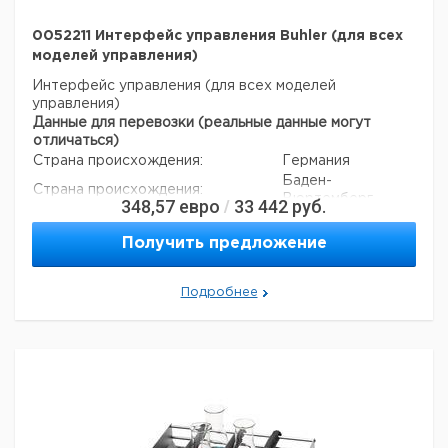
температура:
Максимальная рабочая
120 ° C
0052211 Интерфейс управления Buhler (для всех
температура:
моделей управления)
Максимальная температура
50 ° C
окружающей среды:
Интерфейс управления (для всех моделей
Минимальная скорость
управления)
15 мин -1
вращения:
Данные для перевозки (реальные данные могут
Максимальная скорость
отличаться)
300 мин-1
вращения:
Страна происхождения:
Германия
Теплопроизводительность:
400 Вт
Баден-
Страна происхождения:
Максимальная загрузка:
25 кг
Вюртемберг
348,57
евро
33 442
руб.
/
Тип защиты IP:
IP21
Заявление о двойном
нет
Минимальная температура
использовании:
Получить предложение
5 ° C
окружающей среды:
Вес нетто:
40 кг
Ширина:
680 мм
Подробнее
Глубина:
610 мм
Рост:
160 мм
Амплитуда:
26 мм
Данные для перевозки (реальные данные могут
отличаться)
Страна происхождения:
Германия
Страна происхождения:
Баден-Вюртемберг