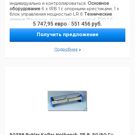
Вес брутто:
2,9 кг
индивидуально и контролироваться.
Основное
оборудование
6 х IRB 1 с опорными крестиками, 1 х
блок управления мощностью LR 6
Технические
данные
Максимум. температура: каждый 700 ° C
5 747,95
евро
551 456
руб.
/
Мощность обогрева: 6 х 200 Вт
Площадь обогрева: 6
х 60 х 60 мм
Контроль мощности: 6 бесступенчатых
Получить предложение
регуляторов от 0 до 100%
Максимум. температура
окружающей среды: 30 ° C
Электропитание: 230 В,
50/60 Гц
Версия 115 В по запросу
Мощность нагрева:
Подробнее
макс. 1200 Вт
Размеры (Ш x В x В): 697 х 305 х 122
мм
Вес: 9 кг
Технические данные:
Описание типа продукта:
Infrarotbrenner
Максимальная рабочая
700 ° C
температура:
Максимальная температура
30 ° C
окружающей среды:
Теплопроизводительность:
250 Вт
230 В
Напряжение питания:
переменного
тока
Вес нетто:
9 кг
Данные для перевозки (реальные данные могут
отличаться)