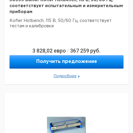
50399 Buhler Kofler Hotbench, 115 В, 50/60 Гц,
Страна происхождения:
Германия
соответствует испытательным и измерительным
Страна происхождения:
Баден-Вюртемберг
приборам
Вес брутто:
20 кг
Kofler Hotbench, 115 В, 50/60 Гц, соответствует
тестам и калибровке
3 828,02
евро
367 259
руб.
/
Получить предложение
Подробнее