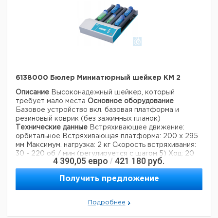
6138000 Бюлер Миниатюрный шейкер KM 2
Описание
Высоконадежный шейкер, который
требует мало места
Основное оборудование
Базовое устройство вкл. базовая платформа и
резиновый коврик (без зажимных планок)
Технические данные
Встряхивающее движение:
орбитальное
Встряхивающая платформа: 200 х 295
мм
Максимум. нагрузка: 2 кг
Скорость встряхивания:
30 - 220 об / мин (регулируется с шагом 5)
Ход: 20
4 390,05
евро
421 180
руб.
/
мм
Продолжительность: 0 - 99 ч 59 мин
Светодиодный дисплей: для встряхивания скорости и
Получить предложение
времени работы
Концентрация CO2: 5%
Относительная влажность: ~ 95% без конденсации
Температура окружающей среды: 4 ° C - 45 ° C
Подробнее
Электропитание: 230 В, 50/60 Гц
Степень защиты
корпуса: IP 21
Тепловыделение: макс. 4 Вт
Размеры