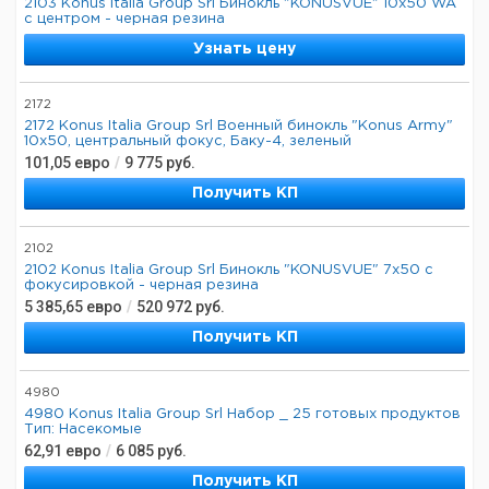
2103 Konus Italia Group Srl Бинокль "KONUSVUE" 10x50 WA
с центром - черная резина
Узнать цену
2172
2172 Konus Italia Group Srl Военный бинокль "Konus Army"
10x50, центральный фокус, Баку-4, зеленый
101,05
евро
/
9 775
руб.
Получить КП
2102
2102 Konus Italia Group Srl Бинокль "KONUSVUE" 7x50 с
фокусировкой - черная резина
5 385,65
евро
/
520 972
руб.
Получить КП
4980
4980 Konus Italia Group Srl Набор _ 25 готовых продуктов
Тип: Насекомые
62,91
евро
/
6 085
руб.
Получить КП