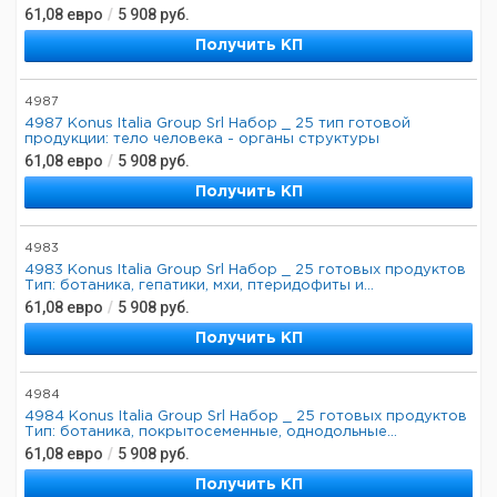
61,08
евро
/
5 908
руб.
Получить КП
4987
4987 Konus Italia Group Srl Набор _ 25 тип готовой
продукции: тело человека - органы структуры
61,08
евро
/
5 908
руб.
Получить КП
4983
4983 Konus Italia Group Srl Набор _ 25 готовых продуктов
Тип: ботаника, гепатики, мхи, птеридофиты и...
61,08
евро
/
5 908
руб.
Получить КП
4984
4984 Konus Italia Group Srl Набор _ 25 готовых продуктов
Тип: ботаника, покрытосеменные, однодольные...
61,08
евро
/
5 908
руб.
Получить КП