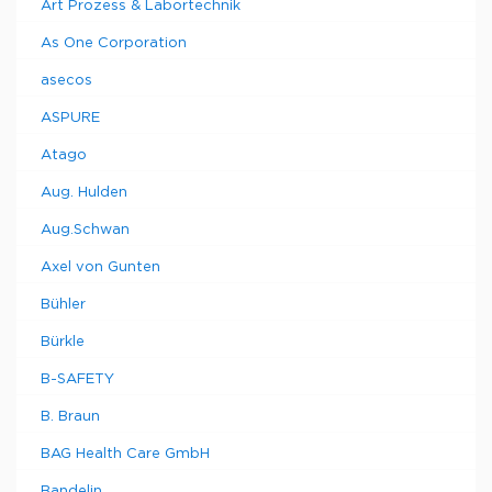
Art Prozess & Labortechnik
As One Corporation
asecos
ASPURE
Atago
Aug. Hulden
Aug.Schwan
Axel von Gunten
Bühler
Bürkle
B-SAFETY
B. Braun
BAG Health Care GmbH
Bandelin