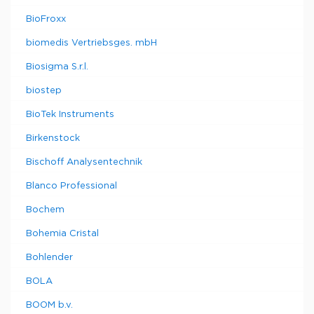
BioFroxx
biomedis Vertriebsges. mbH
Biosigma S.r.l.
biostep
BioTek Instruments
Birkenstock
Bischoff Analysentechnik
Blanco Professional
Bochem
Bohemia Cristal
Bohlender
BOLA
BOOM b.v.