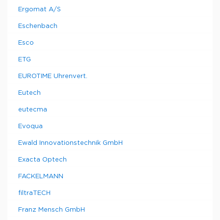
Ergomat A/S
Eschenbach
Esco
ETG
EUROTIME Uhrenvert.
Eutech
eutecma
Evoqua
Ewald Innovationstechnik GmbH
Exacta Optech
FACKELMANN
filtraTECH
Franz Mensch GmbH