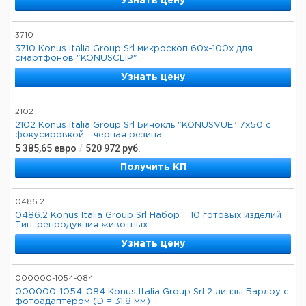
Узнать цену
3710
3710 Konus Italia Group Srl микроскоп 60х-100х для
смартфонов "KONUSCLIP"
Узнать цену
2102
2102 Konus Italia Group Srl Бинокль "KONUSVUE" 7x50 с
фокусировкой - черная резина
5 385,65
евро
/
520 972
руб.
Получить КП
0486.2
0486.2 Konus Italia Group Srl Набор _ 10 готовых изделий
Тип: репродукция животных
Узнать цену
000000-1054-084
000000-1054-084 Konus Italia Group Srl 2 линзы Барлоу с
фотоадаптером (D = 31,8 мм)