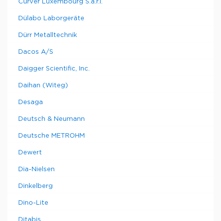
Curver Luxembourg S.a.r.l.
Dülabo Laborgeräte
Dürr Metalltechnik
Dacos A/S
Daigger Scientific, Inc.
Daihan (Witeg)
Desaga
Deutsch & Neumann
Deutsche METROHM
Dewert
Dia-Nielsen
Dinkelberg
Dino-Lite
Ditabis