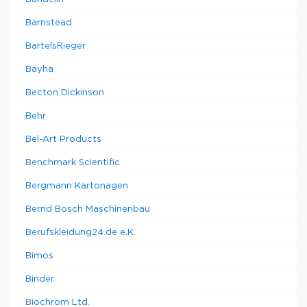
Barnstead
BartelsRieger
Bayha
Becton Dickinson
Behr
Bel-Art Products
Benchmark Scientific
Bergmann Kartonagen
Bernd Bosch Maschinenbau
Berufskleidung24.de e.K.
Bimos
Binder
Biochrom Ltd.