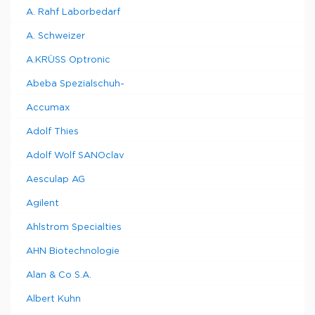
A. Rahf Laborbedarf
A. Schweizer
A.KRÜSS Optronic
Abeba Spezialschuh-
Accumax
Adolf Thies
Adolf Wolf SANOclav
Aesculap AG
Agilent
Ahlstrom Specialties
AHN Biotechnologie
Alan & Co S.A.
Albert Kuhn