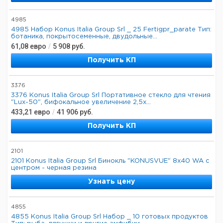
4985
4985 Набор Konus Italia Group Srl _ 25 Fertigpr_parate Тип:
ботаника, покрытосеменные, двудольные...
61,08
евро
/
5 908
руб.
Получить КП
3376
3376 Konus Italia Group Srl Портативное стекло для чтения
"Lux-50", бифокальное увеличение 2,5x...
433,21
евро
/
41 906
руб.
Получить КП
2101
2101 Konus Italia Group Srl Бинокль "KONUSVUE" 8x40 WA с
центром - черная резина
Узнать цену
4855
4855 Konus Italia Group Srl Набор _ 10 готовых продуктов