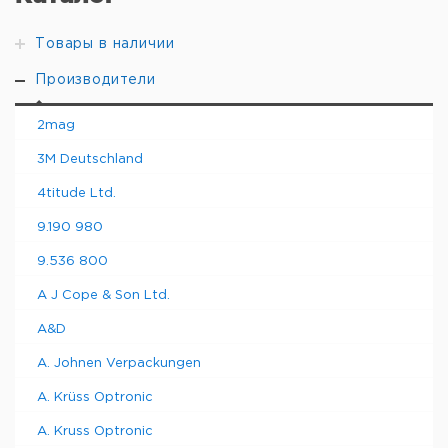
Товары в наличии
Производители
2mag
3M Deutschland
4titude Ltd.
9.190 980
9.536 800
A J Cope & Son Ltd.
A&D
A. Johnen Verpackungen
A. Krüss Optronic
A. Kruss Optronic