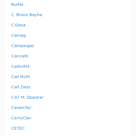
Burkle
C. Bruno Bayha
C.Giese
Camag
Campingaz
Cancarb
Carbolite
Carl Roth
Carl Zeiss
CAT M. Zipperer
CeramTec
CertoClav
CETEC