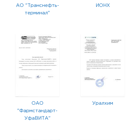
АО "Транснефть-
ИОНХ
терминал"
ОАО
Уралхим
"Фармстандарт-
УфаВИТА"