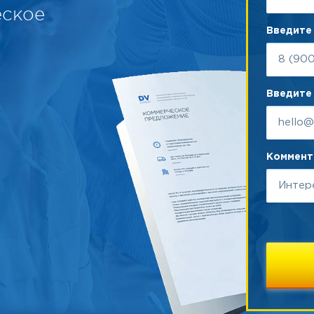
еское
Введите
Введите 
Коммента