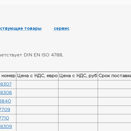
тствующие товары
сервис
етствует DIN EN ISO 4788,
. номер
Цена с НДС, евро
Цена с НДС, руб
Срок поставк
8307
8308
8840
7709
7710
8309