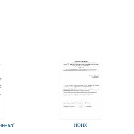
минал"
ИОНХ