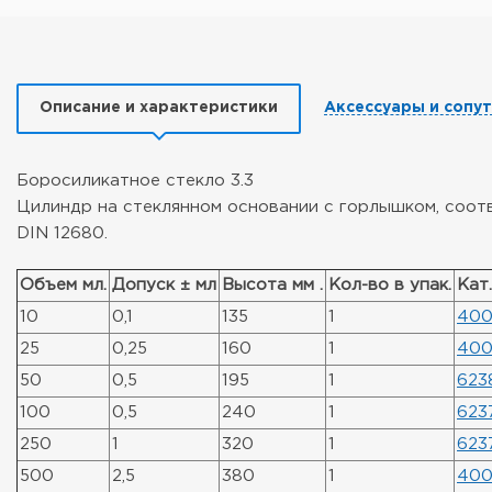
Описание и характеристики
Аксессуары и сопу
Боросиликатное стекло 3.3
Цилиндр на стеклянном основании с горлышком, соотв
DIN 12680.
Объем мл.
Допуск ± мл
Высота мм .
Кол-во в упак.
Кат
10
0,1
135
1
400
25
0,25
160
1
400
50
0,5
195
1
623
100
0,5
240
1
623
250
1
320
1
623
500
2,5
380
1
400