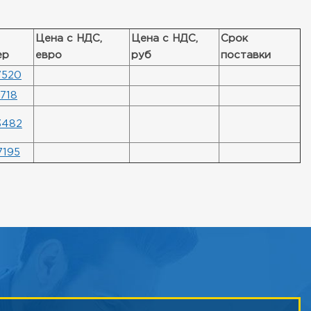
Цена с НДС,
Цена с НДС,
Срок
ер
евро
руб
поставки
7520
718
3482
7195