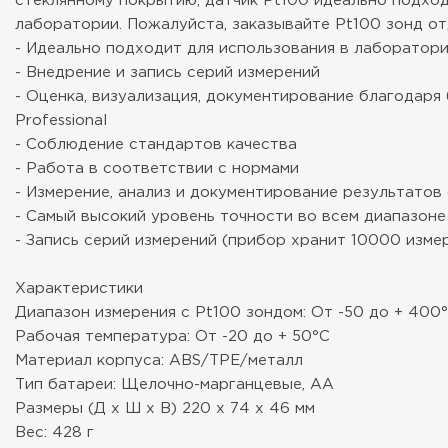
стеклянному покрытию, датчик Pt100 идеально подхо
лаборатории. Пожалуйста, заказывайте Pt100 зонд от
- Идеально подходит для использования в лаборатор
- Внедрение и запись серий измерений
- Оценка, визуализация, документирование благодар
Professional
- Соблюдение стандартов качества
- Работа в соответствии с нормами
- Измерение, анализ и документирование результатов
- Самый высокий уровень точности во всем диапазон
- Запись серий измерений (прибор хранит 10000 изм
Характеристики
Диапазон измерения с Pt100 зондом: От -50 до + 400
Рабочая температура: От -20 до + 50°C
Материал корпуса: ABS/TPE/металл
Тип батареи: Щелочно-марганцевые, АА
Размеры (Д х Ш х В) 220 х 74 х 46 мм
Вес: 428 г