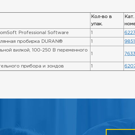
Кол-во в
Кат.
упак.
ном
omSoft Professional Software
1
622
еклянная пробирка DURAN®
1
9851
льной вилкой, 100-250 В переменного
1
763
тельного прибора и зондов
1
620