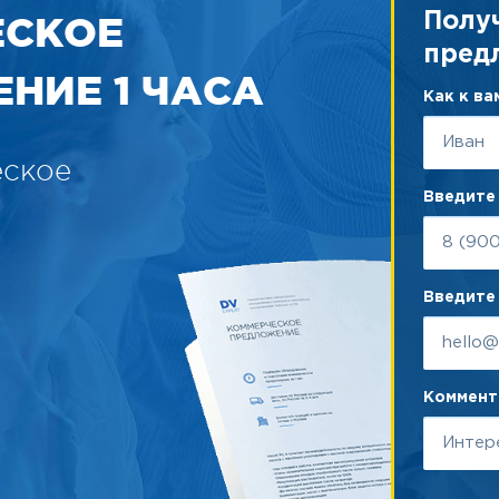
ЕСКОЕ
Полу
пред
НИЕ 1 ЧАСА
Как к в
еское
Введите
Введите 
Коммента