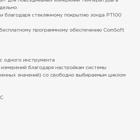
дит для повседневных измерений температуры в
дельно.
ии благодаря стеклянному покрытию зонда PT100
я бесплатному программному обеспечению ComSoft
 с одного инструмента
е измерений благодаря настройкам системы
еренных значений) со свободно выбираемым циклом
°C