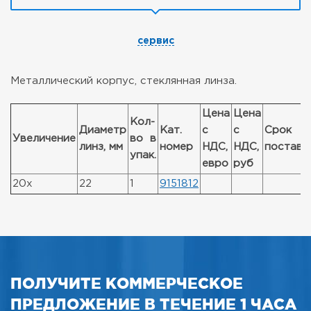
сервис
Металлический корпус, стеклянная линза.
Цена
Цена
Кол-
Диаметр
Кат.
с
с
Срок
Увеличение
во в
линз, мм
номер
НДС,
НДС,
поставк
упак.
евро
руб
20x
22
1
9151812
ПОЛУЧИТЕ КОММЕРЧЕСКОЕ
ПРЕДЛОЖЕНИЕ В ТЕЧЕНИЕ 1 ЧАСА