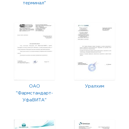
терминал"
ОАО
Уралхим
"Фармстандарт-
УфаВИТА"