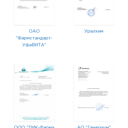
ОАО
Уралхим
"Фармстандарт-
УфаВИТА"
ООО "ПИК-Фарма
АО "Генериум"