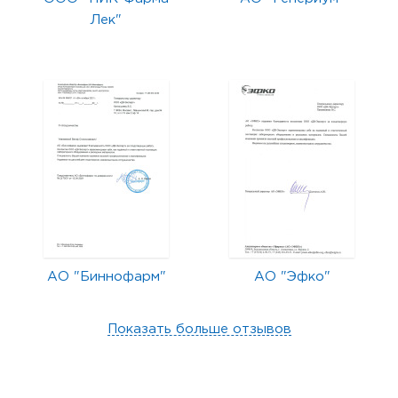
Лек"
АО "Биннофарм"
АО "Эфко"
Показать больше отзывов