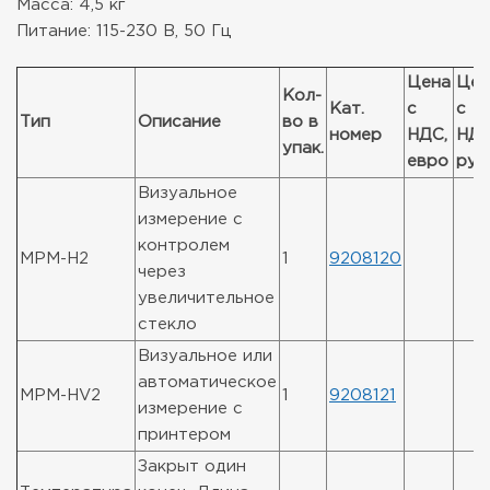
Масса: 4,5 кг
Питание: 115-230 В, 50 Гц
Цена
Цен
Кол-
Кат.
с
с
Тип
Описание
во в
номер
НДС,
НДС
упак.
евро
руб
Визуальное
измерение с
контролем
MPM-H2
1
9208120
через
увеличительное
стекло
Визуальное или
автоматическое
MPM-HV2
1
9208121
измерение с
принтером
Закрыт один