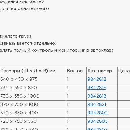
лаждения жидкостей
 для дополнительного
яжелого груза
(заказывается отдельно)
лять полный контроль и мониторинг в автоклаве
Размеры (Ш × Д × В) мм
Кол-во
Кат. номер
Цена
540 x 450 x 975
1
9842812
730 x 550 x 850
1
9842816
730 x 550 x 1000
1
9842818
870 x 750 x 1010
1
9842821
530 x 630 x 400
1
9842802
720 x 750 x 530
1
9842805
720 x 940 x 540
1
9842807