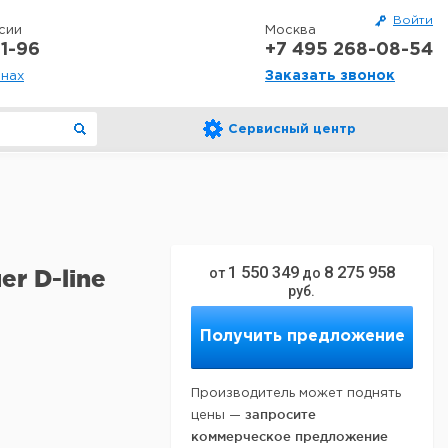
Войти
сии
Москва
1-96
+7 495 268-08-54
Заказать звонок
онах
Сервисный центр
1 550 349
8 275 958
r D-line
от
до
руб.
Получить предложение
Производитель может поднять
запросите
цены —
коммерческое предложение