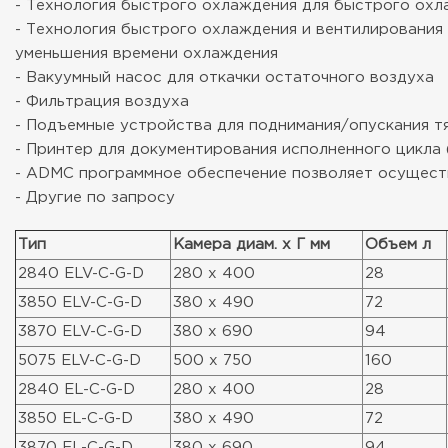
- Технология быстрого охлаждения для быстрого ох
- Технология быстрого охлаждения и вентилирования
уменьшения времени охлаждения
- Вакуумный насос для откачки остаточного воздуха
- Фильтрация воздуха
- Подъемные устройства для поднимания/опускания т
- Принтер для документирования исполненного цикла 
- ADMC программное обеспечение позволяет осуществ
- Другие по запросу
Тип
Камера диам. х Г мм
Объем л
2840 ELV-C-G-D
280 x 400
28
3850 ELV-C-G-D
380 x 490
72
3870 ELV-C-G-D
380 x 690
94
5075 ELV-C-G-D
500 x 750
160
2840 EL-C-G-D
280 x 400
28
3850 EL-C-G-D
380 x 490
72
3870 EL-C-G-D
380 x 690
94