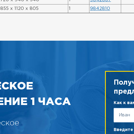
855 x 1120 x 805
1
9842810
ЕСКОЕ
Полу
пред
НИЕ 1 ЧАСА
Как к в
еское
Введите