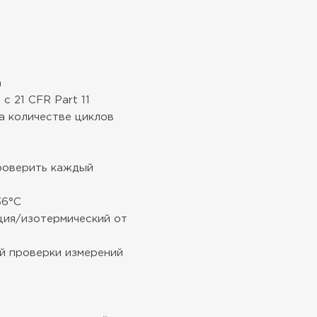
а
 21 CFR Part 11
а количестве циклов
проверить каждый
36°C
ция/изотермический от
ой проверки измерений