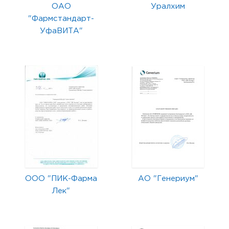
ОАО
Уралхим
"Фармстандарт-
УфаВИТА"
ООО "ПИК-Фарма
АО "Генериум"
Лек"