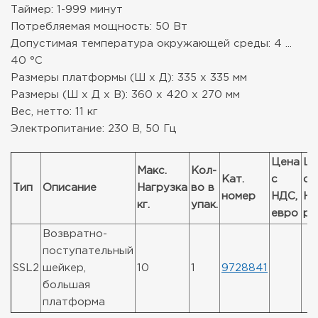
Таймер: 1-999 минут
Потребляемая мощность: 50 Вт
Допустимая температура окружающей среды: 4 ...
40 °С
Размеры платформы (Ш х Д): 335 x 335 мм
Размеры (Ш х Д х В): 360 x 420 x 270 мм
Вес, нетто: 11 кг
Электропитание: 230 В, 50 Гц
Цена
Це
Макс.
Кол-
Кат.
с
с
Тип
Описание
Нагрузка
во в
номер
НДС,
НД
кг.
упак.
евро
ру
Возвратно-
поступательный
SSL2
шейкер,
10
1
9728841
большая
платформа