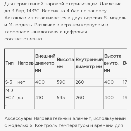
Для герметичной паровой стерилизации. Давление
до 3 бар, 143°C. Версия на 4 бар по запросу.
Автоклав изготавливается в двух версиях S- модель
и М- модель.
Различие в верхнем корпусе и в
термопаре -аналоговая и цифровая
соответственно.
Внешний
Высота
Высота
Внутренний
Тип
Нагрев
диаметр
внутр.
Ве
мм
диаметр мм
мм
мм
S-3
нет
400
590
260
400
17,
M-3-
ECZ-
да
410
595
260
400
19,
J
Аксессуары
Нагревательный элемент, используемый
с моделью S. Контроль температуры и времени для