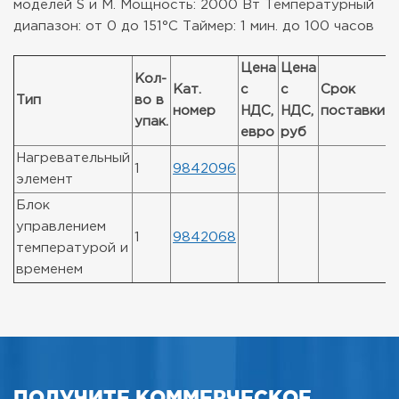
моделей S и М.
Мощность: 2000 Вт
Температурный
диапазон: от 0 до 151°C
Таймер: 1 мин. до 100 часов
Цена
Цена
Кол-
Кат.
с
с
Срок
Тип
во в
номер
НДС,
НДС,
поставки
упак.
евро
руб
Нагревательный
1
9842096
элемент
Блок
управлением
1
9842068
температурой и
временем
ПОЛУЧИТЕ КОММЕРЧЕСКОЕ