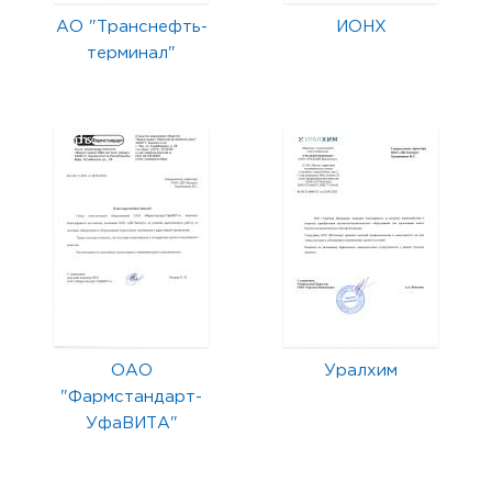
АО "Транснефть-
ИОНХ
терминал"
ОАО
Уралхим
"Фармстандарт-
УфаВИТА"