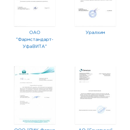
ОАО
Уралхим
"Фармстандарт-
УфаВИТА"