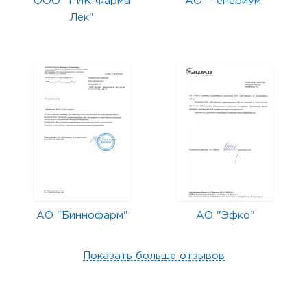
ООО "ПИК-Фарма
АО "Генериум"
Лек"
АО "Биннофарм"
АО "Эфко"
Показать больше отзывов