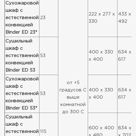
Сухожаровой
шкаф с
222 x 277 x
433 x 5
естественной
23
330
492
конвекцией
Binder ED 23*
Сушильный
шкаф с
400 x 330
634 x 5
естественной
53
x 400
617
конвекцией
Binder ED 53
Сухожаровой
от +5
шкаф с
градусов С
400 x 330
634 x 5
естественной
53
выше
x 400
617
конвекцией
комнатной
Binder ED 53*
до 300 С
Сушильный
шкаф с
600 x 400
834 x 
естественной
115
x 480
x 702