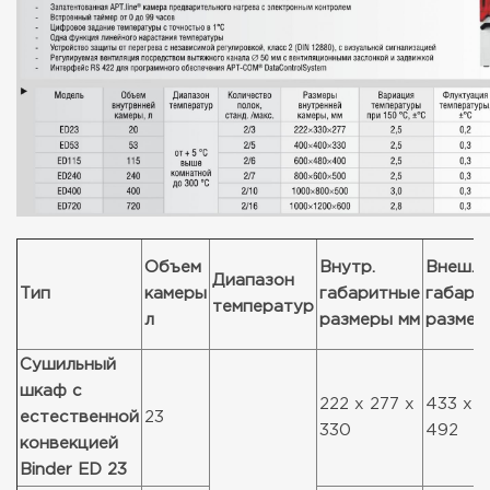
Объем
Внутр.
Внеш.
Диапазон
Тип
камеры
габаритные
габари
температур
л
размеры мм
размер
Сушильный
шкаф с
222 x 277 x
433 x 5
естественной
23
330
492
конвекцией
Binder ED 23