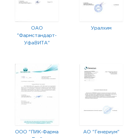
ОАО
Уралхим
"Фармстандарт-
УфаВИТА"
ООО "ПИК-Фарма
АО "Генериум"