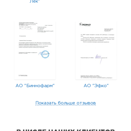
Лек"
АО "Биннофарм"
АО "Эфко"
Показать больше отзывов