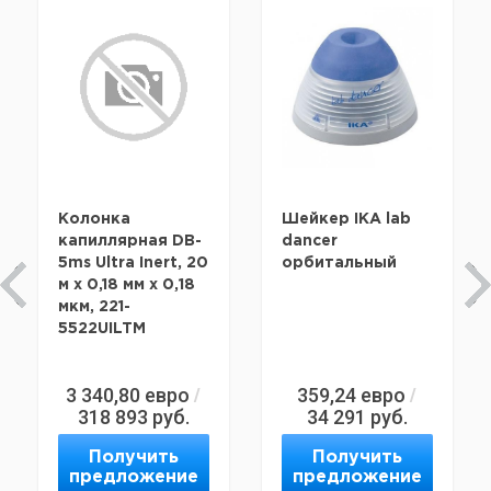
Колонка
Шейкер IKA lab
капиллярная DB-
dancer
5ms Ultra Inert, 20
орбитальный
м x 0,18 мм х 0,18
мкм, 221-
5522UILTM
3 340,80
евро
359,24
евро
/
/
318 893
руб.
34 291
руб.
Получить
Получить
предложение
предложение