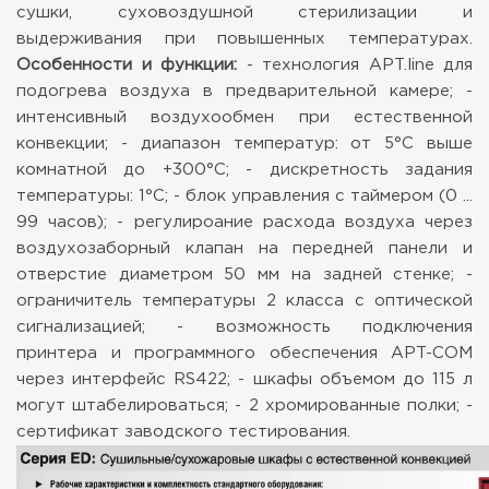
сушки, суховоздушной стерилизации и
выдерживания при повышенных температурах.
Особенности и функции:
- технология APT.line для
подогрева воздуха в предварительной камере;
-
интенсивный воздухообмен при естественной
конвекции;
- диапазон температур: от 5°С выше
комнатной до +300°C;
- дискретность задания
температуры: 1°C;
- блок управления с таймером (0 ...
99 часов);
- регулироание расхода воздуха через
воздухозаборный клапан на передней панели и
отверстие диаметром 50 мм на задней стенке;
-
ограничитель температуры 2 класса с оптической
сигнализацией;
- возможность подключения
принтера и программного обеспечения APT-COM
через интерфейс RS422;
- шкафы объемом до 115 л
могут штабелироваться;
- 2 хромированные полки;
-
сертификат заводского тестирования.