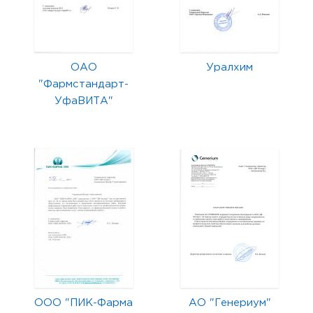
ОАО
Уралхим
"Фармстандарт-
УфаВИТА"
ООО "ПИК-Фарма
АО "Генериум"