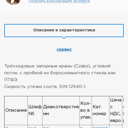
Получить консультацию эксперта
Описание и характеристики
сервис
Трёхходовые запорные краны (Czako), угловой
поток, с пробкой из боросиликатного стекла или
ПТФЭ.
Скорость утечки соотв. DIN 12540-1.
Цена
Ц
Кол-
Шлиф
Диам.отверстия
Кат.
с
с
Описание
во в
NS
мм
номер
НДС,
Н
упак.
евро
р