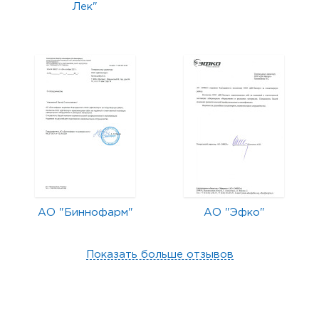
Лек"
АО "Биннофарм"
АО "Эфко"
Показать больше отзывов