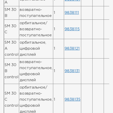
A
SM 30
возвратно-
1
9838111
B
поступательное
орбитальное/
SM 30
возвратно-
1
9838115
C
поступательное
SM 30
орбитальное,
A
цифровой
1
9838121
control
дисплей
возвратно-
SM 30
поступательное,
B
1
9838131
цифровой
control
дисплей
орбитальное/
SM 30
возвратно-
C
поступательное,
1
9838135
control
цифровой
дисплей