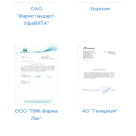
ОАО
Уралхим
"Фармстандарт-
УфаВИТА"
ООО "ПИК-Фарма
АО "Генериум"
Лек"