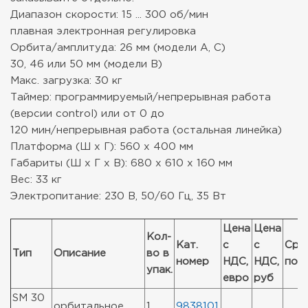
Диапазон скорости: 15 ... 300 об/мин
плавная электронная регулировка
Орбита/амплитуда: 26 мм (модели А, С)
30, 46 или 50 мм (модели В)
Макс. загрузка: 30 кг
Таймер: программируемый/непрерывная работа
(версии control) или от 0 до
120 мин/непрерывная работа (остальная линейка)
Платформа (Ш x Г): 560 х 400 мм
Габариты (Ш x Г x В): 680 х 610 х 160 мм
Вес: 33 кг
Электропитание: 230 В, 50/60 Гц, 35 Вт
Цена
Цена
Кол-
Кат.
с
с
Сро
Тип
Описание
во в
номер
НДС,
НДС,
пос
упак.
евро
руб
SM 30
орбитальное
1
9838101