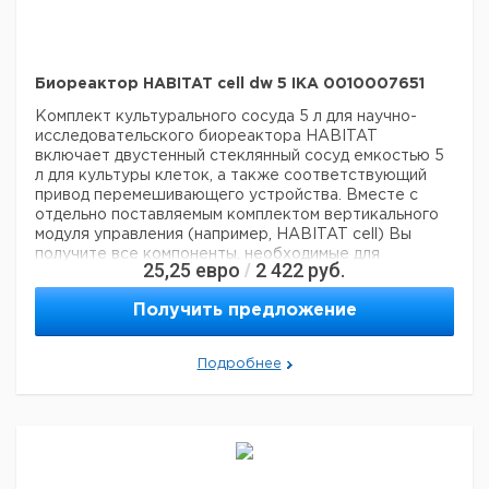
Биореактор HABITAT cell dw 5 IKA 0010007651
Комплект культурального сосуда 5 л для научно-
исследовательского биореактора HABITAT
включает двустенный стеклянный сосуд емкостью 5
л для культуры клеток, а также соответствующий
привод перемешивающего устройства. Вместе с
отдельно поставляемым комплектом вертикального
модуля управления (например, HABITAT cell) Вы
получите все компоненты, необходимые для
25,25
евро
2 422
руб.
/
культивирования. Для температурного контроля
реактора с двойной рубашкой мы рекомендуем один
Получить предложение
из наших термоциркуляторов – например, HRC basic
или HRC control.
Комплект поставки
Stand 5
HA.gv.dw.5 Glass vessel, double-wall
HA.mt.s.10 Motor,
Подробнее
big
HA.hp.s.5 Harvest pipe, straight
HA.ino Port for
inoculation
HA.sp.m.5 Micro sparger, 5 µm
HA.cn
Condenser
HA.ip.pi.5 3-pitched blade impeller (2 шт.)
HA.s.tm.5 Temperature sensor
HA.s.ph.5 pH sensor
HA.s.do.5 DO sensor
HA.s.fo Foam sensor
HA.s.lv.5
Level sensor
HA.cab.dw Cable and tube set
HA.sf.250