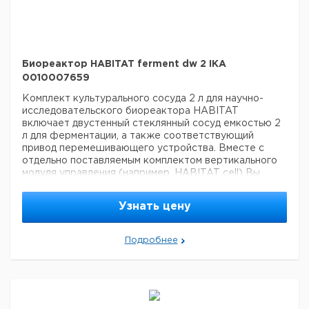
Биореактор HABITAT ferment dw 2 IKA
0010007659
Комплект культурального сосуда 2 л для научно-
исследовательского биореактора HABITAT
включает двустенный стеклянный сосуд емкостью 2
л для ферментации, а также соответствующий
привод перемешивающего устройства. Вместе с
отдельно поставляемым комплектом вертикального
модуля управления (например, HABITAT cell) Вы
получите все компоненты, необходимые для
культивирования. Для температурного контроля
Узнать цену
реактора с двойной рубашкой мы рекомендуем один
из наших термоциркуляторов – например, HRC basic
или HRC control.
Комплект поставки
Stand 2
Подробнее
HA.gv.dw.2 Glass vessel, double-wall
HA.mt.s.2 Motor,
small
HA.hp.s.2 Harvest pipe, straight
HA.ino Port for
inoculation
HA.ba.2 Baffle
HA.sp.r.2 Ring sparger, 0.5
mm
HA.cn Condenser
HA.ip.b.2 6-blade segment
impeller
HA.s.tm.2 Temperature sensor
HA.s.ph.2 pH