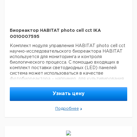
(4 шт.)
HA.cf.5 Cooling finger
Биореактор HABITAT photo cell cct IKA
0010007595
Комплект модуля управления HABITAT photo cell cct
научно-исследовательского биореактора HABITAT
используется для мониторинга и контроля
биологического процесса. С помощью входящих в
комплект поставки светодиодных (LED) панелей
система может использоваться в качестве
фотобиореактора – например, для культивирования
микроводорослей. Регулирование интенсивности
света позволяет симулировать ритм смены дня и
Узнать цену
ночи. Кроме того, в комплект входит модуль
управления со всеми необходимыми соединениями,
включая подачу газа и добавление жидкости,
Подробнее
подключение датчиков и терморегулятора, а также
планшет для простого и удобного управления
биореактором. В дополнение к комплекту HABITAT
cell, имеется возможность подключения датчиков
CO2, кондуктометрического датчика и датчика