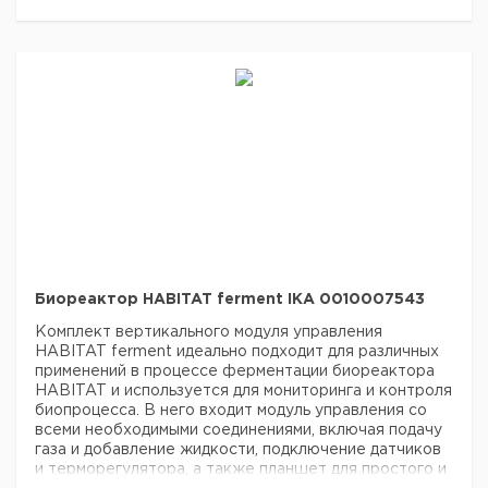
HA.gv.dw.5 Glass vessel, double-wall
HA.mt.s.10 Motor,
big
HA.hp.s.5 Harvest pipe, straight
HA.ino Port for
inoculation
HA.ba.5 Baffle
HA.sp.r.5 Ring sparger, 0.5
mm
HA.cn Condenser
HA.ip.b.5 6-blade segment
impeller (2 шт.)
HA.s.tm.5 Temperature sensor
HA.s.ph.5 pH sensor
HA.s.do.5 DO sensor
HA.s.fo Foam
sensor
HA.s.lv.5 Level sensor
HA.cab.dw Cable and tube
set
HA.sf.250 Sample flask (4 шт.)
Биореактор HABITAT ferment IKA 0010007543
Комплект вертикального модуля управления
HABITAT ferment идеально подходит для различных
применений в процессе ферментации биореактора
HABITAT и используется для мониторинга и контроля
биопроцесса. В него входит модуль управления со
всеми необходимыми соединениями, включая подачу
газа и добавление жидкости, подключение датчиков
и терморегулятора, а также планшет для простого и