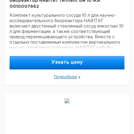
Биореактор HABITAT ferment dw 10 IKA
0010007662
Комплект культурального сосуда 10 л для научно-
исследовательского биореактора HABITAT
включает двустенный стеклянный сосуд емкостью 10
л для ферментации, а также соответствующий
привод перемешивающего устройства. Вместе с
отдельно поставляемым комплектом вертикального
модуля управления (например, HABITAT cell) Вы
получите все компоненты, необходимые для
культивирования. Для температурного контроля
Узнать цену
реактора с двойной рубашкой мы рекомендуем один
из наших термоциркуляторов – например, HRC basic
или HRC control.
Комплект поставки
Stand 10
Подробнее
HA.gv.dw.10 Glass vessel, double-wall
HA.mt.s.10 Motor,
big
HA.hp.s.10 Harvest pipe, straight
HA.ino Port for
inoculation
HA.ba.10 Baffle
HA.sp.r.10 Ring sparger, 0.5
mm
HA.cn Condenser
HA.ip.b.10 6-blade segment
impeller (2 шт.)
HA.s.tm.10 Temperature sensor
HA.s.ph.10 pH sensor
HA.s.do.10 DO sensor
HA.s.fo
Foam sensor
HA.s.lv.10 Level sensor
HA.cab.dw Cable
and tube set
HA.sf.250 Sample flask (4 шт.)