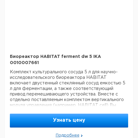
sensor
HA.s.do.2 DO sensor
HA.s.fo Foam sensor
HA.s.lv.2 Level sensor
HA.cab.dw Cable and tube set
HA.sf.250 Sample flask (4 шт.)
Биореактор HABITAT ferment dw 5 IKA
0010007661
Комплект культурального сосуда 5 л для научно-
исследовательского биореактора HABITAT
включает двустенный стеклянный сосуд емкостью 5
л для ферментации, а также соответствующий
привод перемешивающего устройства. Вместе с
отдельно поставляемым комплектом вертикального
модуля управления (например, HABITAT cell) Вы
получите все компоненты, необходимые для
культивирования. Для температурного контроля
Узнать цену
реактора с двойной рубашкой мы рекомендуем один
из наших термоциркуляторов – например, HRC basic
или HRC control.
Комплект поставки
Stand 5
Подробнее