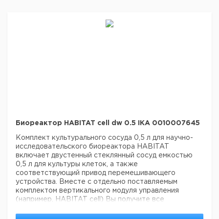
Биореактор HABITAT cell dw 0.5 IKA 0010007645
Комплект культурального сосуда 0,5 л для научно-
исследовательского биореактора HABITAT
включает двустенный стеклянный сосуд емкостью
0,5 л для культуры клеток, а также
соответствующий привод перемешивающего
устройства. Вместе с отдельно поставляемым
комплектом вертикального модуля управления
(например, HABITAT cell) Вы получите все
компоненты, необходимые для культивирования. Для
температурного контроля реактора с двойной