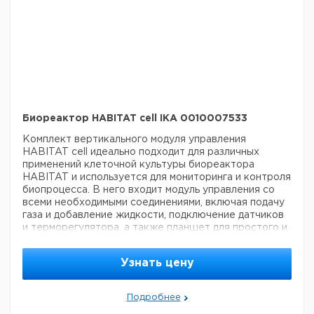
Sample flask (4 шт.)
Биореактор HABITAT cell IKA 0010007533
Комплект вертикального модуля управления
HABITAT cell идеально подходит для различных
применений клеточной культуры биореактора
HABITAT и используется для мониторинга и контроля
биопроцесса. В него входит модуль управления со
всеми необходимыми соединениями, включая подачу
газа и добавление жидкости, подключение датчиков
и терморегулятора, а также планшет для простого и
удобного управления биореактором.
Контроль и
мониторинг
Биопроцесс и все связанные с ним
Узнать цену
тестируемые параметры легко отслеживаются и
регулируются при помощи планшета, подключаемого
к модулю управления и снабженного интуитивно
Подробнее
понятным и простым в использовании программным