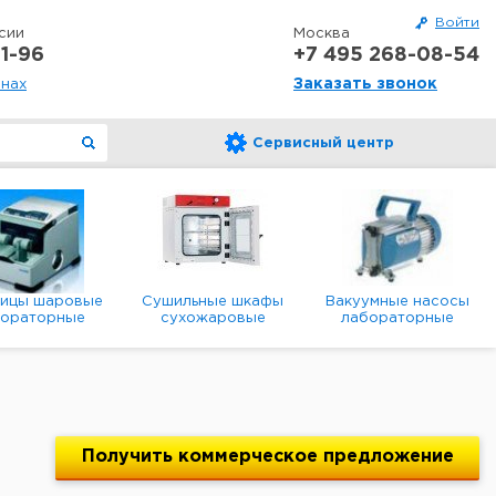
Войти
сии
Москва
1-96
+7 495 268-08-54
Заказать звонок
онах
Сервисный центр
ницы шаровые
Сушильные шкафы
Вакуумные насосы
бораторные
сухожаровые
лабораторные
анетарные
лабораторные
диафрагменные
мембранные
Получить
коммерческое
предложение