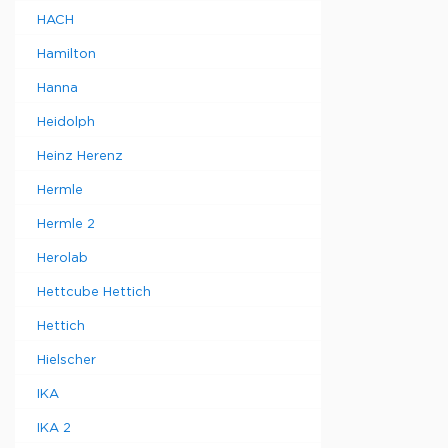
HACH
Hamilton
Hanna
Heidolph
Heinz Herenz
Hermle
Hermle 2
Herolab
Hettcube Hettich
Hettich
Hielscher
IKA
IKA 2