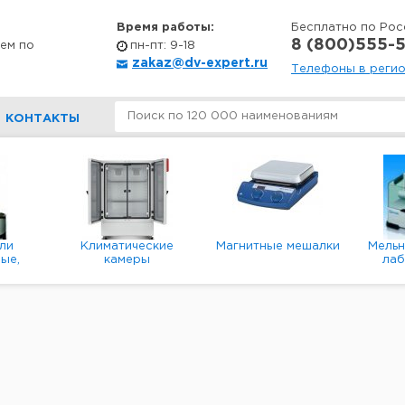
Время работы:
Бесплатно по Рос
8 (800)555-5
ем по
пн-пт: 9-18
zakaz@dv-expert.ru
Телефоны в реги
КОНТАКТЫ
ли
Климатические
Магнитные мешалки
Мель
ые,
камеры
ла
е,
пл
ые