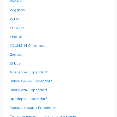
Waters
Wiggens
WTW
YHCHEM
Yingtai
YOUNG IN Chromass
Zeutec
Zirbus
Дозаторы Eppendorf
Наконечники Eppendorf
Планшеты Eppendorf
Пробирки Eppendorf
Разные товары Eppendorf
Система динамического взвешивания