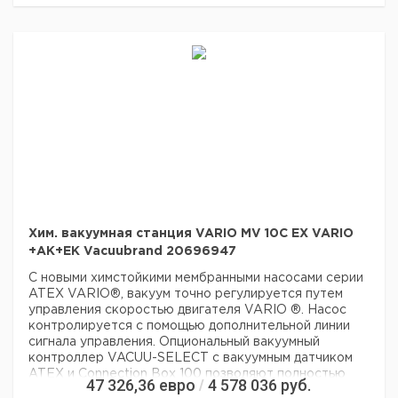
Хим. вакуумная станция VARIO MV 10C EX VARIO
+AK+EK Vacuubrand 20696947
С новыми химстойкими мембранными насосами серии
ATEX VARIO®, вакуум точно регулируется путем
управления скоростью двигателя VARIO ®. Насос
контролируется с помощью дополнительной линии
сигнала управления. Опциональный вакуумный
контроллер VACUU-SELECT с вакуумным датчиком
ATEX и Connection Box 100 позволяют полностью
47 326,36
евро
4 578 036
руб.
/
автоматизировать процесс испарения без ввода