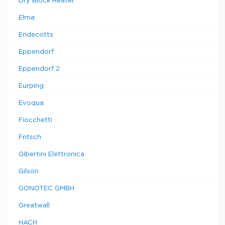
Dry Block Heater
Elma
Endecotts
Eppendorf
Eppendorf 2
Eurping
Evoqua
Fiocchetti
Fritsch
Gibertini Elettronica
Gilson
GONOTEC GMBH
Greatwall
HACH