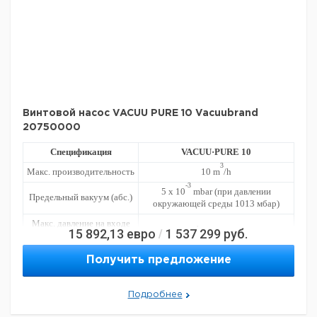
Винтовой насос VACUU PURE 10 Vacuubrand
20750000
Спецификация
VACUU·PURE 10
3
Макс. производительность
10 m
/h
-3
5 x 10
mbar (при давлении
Предельный вакуум (абс.)
окружающей среды 1013 мбар)
Макс. давление на входе
атмосферное давление
15 892,13
евро
1 537 299
руб.
/
(абс.)
Макс. давление на выходе
15 mbar выше атмосферного
Получить предложение
(абс.)
давления
Диапазон окр. темп.
10 - 40 °C
Подробнее
(рабочий)