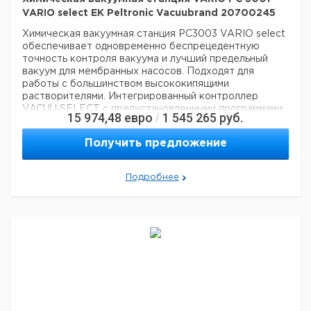
VARIO select EK Peltronic Vacuubrand 20700245
Химическая вакуумная станция РС3003 VARIO select
обеспечивает одновременно беспрецедентную
точность контроля вакуума и лучший предельный
вакуум для мембранных насосов. Подходят для
работы с большинством высококипящими
растворителями. Интегрированный контроллер
VACUU∙SELECT с предустановленными программами
15 974,48
евро
1 545 265
руб.
/
вакуумирования для всех стандартных приложений
облегчает работу в лаборатории. В функционале
Получить предложение
VACUU∙SELECT есть всё, что необходимо для
вакуумного контроля. Используйте готовые
программы для проведения стандартных вакуумных
Подробнее
задач; запускайте полностью автоматизированную
дистилляцию и добавляйте ваши собственные
программы с требуемыми параметрами. Для
перегонки растворителей контроллер
VACUU∙SELECT автоматически определяет точки
кипения и поддерживает в системе нужный уровень
вакуума в течение всего процесса. Скорость
двигателя в насосах VARIO прямо пропорциональна
газовой нагрузке. При приближении к заданному
вакууму обороты двигателя снижаются, что
увеличивает интервал сервисного обслуживания и