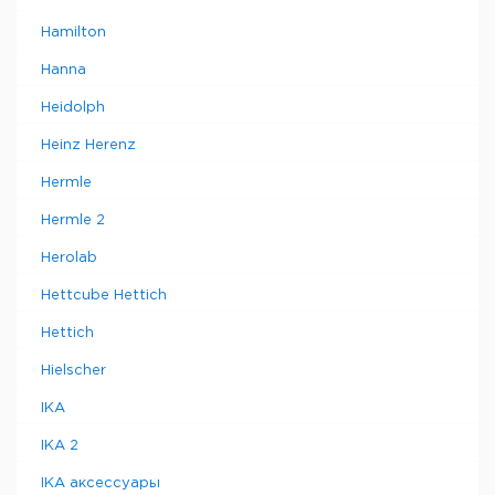
Hamilton
Hanna
Heidolph
Heinz Herenz
Hermle
Hermle 2
Herolab
Hettcube Hettich
Hettich
Hielscher
IKA
IKA 2
IKA аксессуары