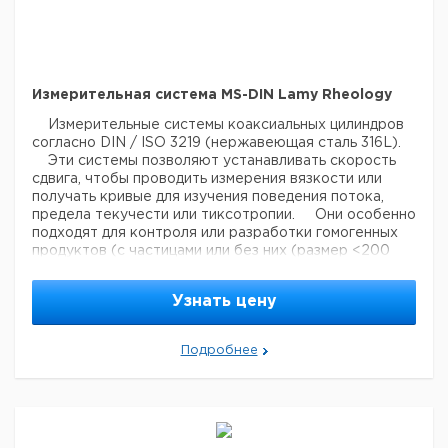
Измерительная система MS-DIN Lamy Rheology
Измерительные системы коаксиальных цилиндров
согласно DIN / ISO 3219 (нержавеющая сталь 316L).
Эти системы позволяют устанавливать скорость
сдвига, чтобы проводить измерения вязкости или
получать кривые для изучения поведения потока,
предела текучести или тиксотропии.
Они особенно
подходят для контроля или разработки гомогенных
продуктов (с частицами или без них (размер <200
мкм)).
Данные измерительные системы не
совместимы с B-ONE PLUS и всеми приборами в
Узнать цену
версии LR.
Эти измерительные системы
совместимы с нашими термостатирующими
устройствами CT DIN, EVA DIN, EVA 100 и RT1.
Подробнее