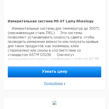
Измерительная система MS HT Lamy Rheology
Измерительные системы для температур до 300°C
(нержавеющая сталь 316L).
Эти системы
позволяют устанавливать скорость сдвига, чтобы
проводить измерения вязкости или получать кривые
для таких продуктов, как полимеры, клеи
(термоклеи) или смолы в соответствии со
стандартом ASTM D3236.
Они могут
использоваться только с приборами с муфтой AC 115.
Эти измерительные системы не совместимы с B-
ONE / FIRST PLUS и всеми приборами в версии LR.
Узнать цену
Эти измерительные системы совместимы с
термостатирующим устройством RT3.
Подробнее