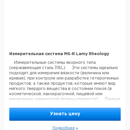
Измерительная система MS-R Lamy Rheology
Измерительные системы якорного типа
(нержавеющая сталь 316L).
Эти системы идеально
подходят для измерения вязкости (величина или
кривая), при контроле или разработке гетерогенных
продуктов, а также продуктов, которые имеют вид
мягкого твердого вещества в состоянии покоя (в
косметической, лакокрасочной, пищевой или
минерально-химической промышленности).
Данные
системы несовместимы с B-ONE / FIRST PLUS и
всеми инструментами в версии LR.
Эти системы
Узнать цену
совместимы с нашими термостатирующими
устройствами EVA DIN и EVA MS-R.
Подробнее