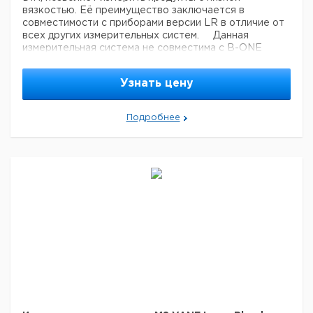
вязкостью. Её преимущество заключается в
совместимости с приборами версии LR в отличие от
всех других измерительных систем.
Данная
измерительная система не совместима с B-ONE
PLUS.
Эта измерительная система должна
использоваться с нашими термостатирующими
Узнать цену
устройствами CT DIN, EVA DIN и RT1.
Подробнее