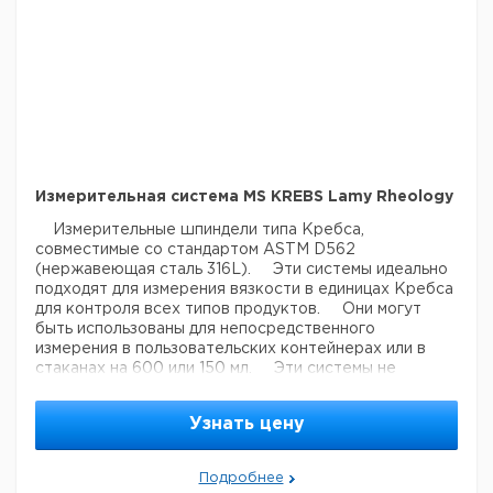
Измерительная система MS KREBS Lamy Rheology
Измерительные шпиндели типа Кребса,
совместимые со стандартом ASTM D562
(нержавеющая сталь 316L).
Эти системы идеально
подходят для измерения вязкости в единицах Кребса
для контроля всех типов продуктов.
Они могут
быть использованы для непосредственного
измерения в пользовательских контейнерах или в
стаканах на 600 или 150 мл.
Эти системы не
совместимы со всеми приборами версии LR.
Узнать цену
Подробнее