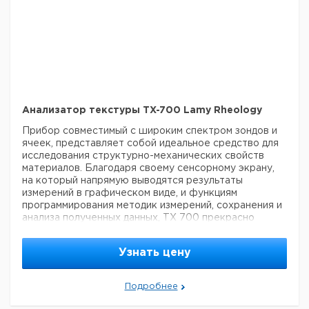
Анализатор текстуры TX-700 Lamy Rheology
Прибор совместимый с широким спектром зондов и
ячеек, представляет собой идеальное средство для
исследования структурно-механических свойств
материалов. Благодаря своему сенсорному экрану,
на который напрямую выводятся результаты
измерений в графическом виде, и функциям
программирования методик измерений, сохранения и
анализа полученных данных, TX 700 прекрасно
подходит для проведения испытаний в лаборатории и
на производстве.
Встроенный регулируемый
Узнать цену
поворотный столик: диаметр 160 мм. Столик для
установки вставок: 120 х 220 мм. Рабочие режимы:
испытания на сжатие — испытания на релаксацию
Подробнее
напряжения — испытания на растяжение — АГП при
циклическом воздействии — пенетрометрия, а также