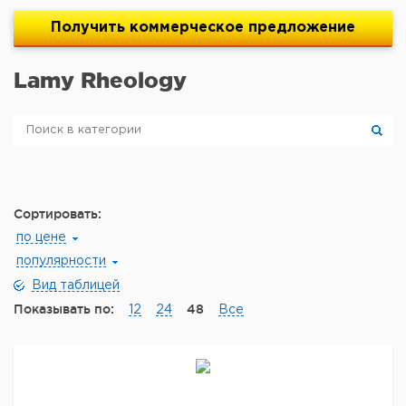
Получить
коммерческое
предложение
Lamy Rheology
Сортировать:
по цене
популярности
Вид таблицей
Показывать по:
48
12
24
Все