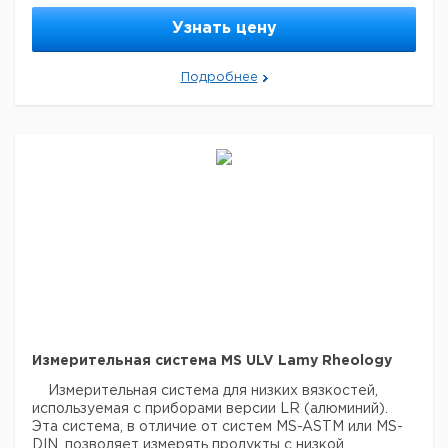
PLUS и LR.
Эти измерительные системы должны
Узнать цену
использоваться с термостатирующими устройствами
CT DIN, EVA DIN и RT1.
Подробнее
Измерительная система MS ULV Lamy Rheology
Измерительная система для низких вязкостей,
используемая с приборами версии LR (алюминий).
Эта система, в отличие от систем MS-ASTM или MS-
DIN, позволяет измерять продукты с низкой