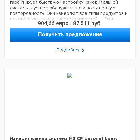
LV-1 – LV-4 (со
22
10⁶
гарантирует быструю настройку измерительной
штативом с
системы, лучшее обслуживание и повышенную
зубчатой
повторяемость. Они измеряют все типы продуктов и
рейкой)
рекомендуются для высоких вязкостей.
Эти
904,66
евро
87 511
руб.
/
измерительные системы совместимы только с
термостатирующими устройствами CP2000 /
Получить предложение
CP4000.
Подробнее
Измерительная система MS CP bayonet Lamy