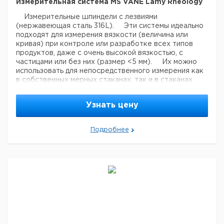
Измерительная система MS VANE Lamy Rheology
Измерительные шпиндели с лезвиями
(нержавеющая сталь 316L).
Эти системы идеально
подходят для измерения вязкости (величина или
кривая) при контроле или разработке всех типов
продуктов, даже с очень высокой вязкостью, с
частицами или без них (размер <5 мм).
Их можно
использовать для непосредственного измерения как
в собственных мерных стаканах, так и в стаканах
систем MS-DIN.
Эти системы не совместимы со
всеми приборами версии LR.
Узнать цену
Подробнее