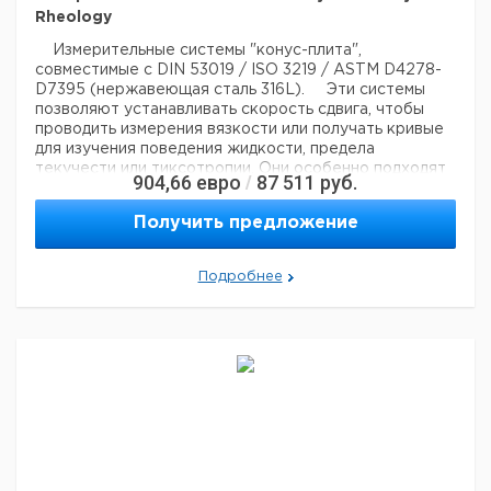
Rheology
Измерительные системы "конус-плита",
совместимые с DIN 53019 / ISO 3219 / ASTM D4278-
D7395 (нержавеющая сталь 316L).
Эти системы
позволяют устанавливать скорость сдвига, чтобы
проводить измерения вязкости или получать кривые
для изучения поведения жидкости, предела
текучести или тиксотропии. Они особенно подходят
904,66
евро
87 511
руб.
/
для измерений очень малых количеств исследуемого
материала для контроля или разработки однородных
Получить предложение
продуктов с частицами или без них (размер <100
мкм), гарантируя легкую очистку самих
измерительных систем.
Данные измерительные
Подробнее
системы несовместимы с B-ONE PLUS и всеми
приборами в версии LR.
Эти измерительные
системы совместимы только с термостатирующими
устройствами CP2000 / CP4000.