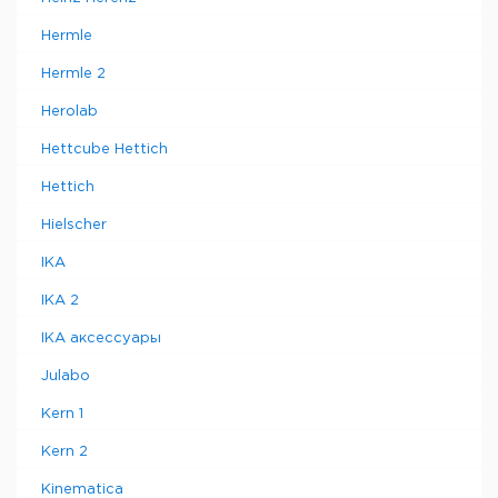
Hermle
Hermle 2
Herolab
Hettcube Hettich
Hettich
Hielscher
IKA
IKA 2
IKA аксессуары
Julabo
Kern 1
Kern 2
Kinematica