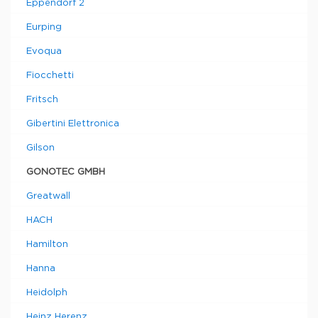
Eppendorf 2
Eurping
Evoqua
Fiocchetti
Fritsch
Gibertini Elettronica
Gilson
GONOTEC GMBH
Greatwall
HACH
Hamilton
Hanna
Heidolph
Heinz Herenz