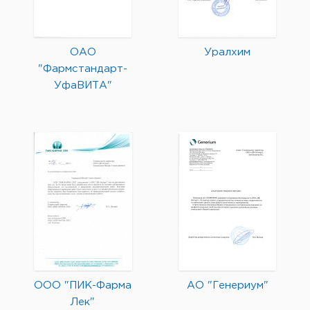
ОАО
Уралхим
"Фармстандарт-
УфаВИТА"
ООО "ПИК-Фарма
АО "Генериум"
Лек"