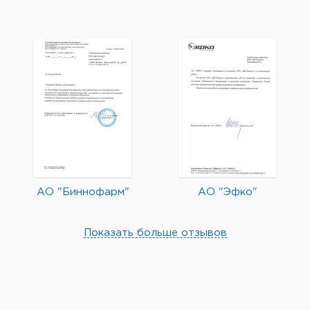
АО "Биннофарм"
АО "Эфко"
Показать больше отзывов