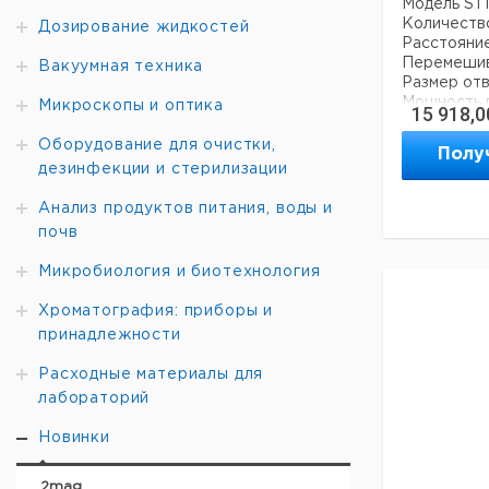
Модель ST
Количество
Дозирование жидкостей
Расстояние
Перемешива
Вакуумная техника
Размер отв
Мощность 
Микроскопы и оптика
15 918,0
Задание мо
шагов)
Оборудование для очистки,
Полу
Диапазон т
дезинфекции и стерилизации
… +200 °C
Мощность 
Анализ продуктов питания, воды и
Диапазон 
почв
100-2000 
Напряжени
Микробиология и биотехнология
Размеры (Ш
Класс защ
Хроматография: приборы и
Вес ок. 20,
принадлежности
Расходные материалы для
лабораторий
Новинки
2mag