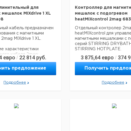
линительный для
Контроллер для магнит
 мешалок MIXdrive 1 XL
мешалок с подогревом
08
heatMIXcontrol 2mag 68
ный кабель предназначен
Отдельный контролер 2m
зования с магнитными
heatMIXcontrol для управл
2mag MIXdrive 1 XL.
магнитными мешалками с 
серий STIRRING DRYBATH
ие характеристики
STIRRING HOTPLATE.
ного кабеля 2mag:
4
евро
22 814
руб.
3 875,64
евро
374 
/
/
Долговременная защита э
от агрессивных жидкостей 
чить предложение
Получить предло
сплуатации: -10 … +50°C
также от тепловых воздей
ности 80%)
независимый регулируемы
0,15 кг
ограничитель перегрева д
Подробнее
Подробнее
дополнительной защиты к
от технических дефектов 
непреднамеренных ошибок
корпус из нержавеющей ст
компактность и экономия м
подключение внешнего да
Pt100, интерфейс RS232.