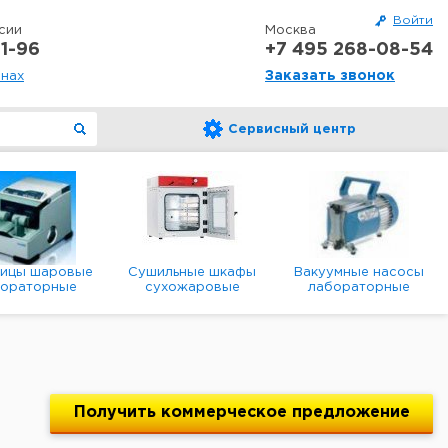
Войти
сии
Москва
1-96
+7 495 268-08-54
Заказать звонок
онах
Сервисный центр
ницы шаровые
Сушильные шкафы
Вакуумные насосы
бораторные
сухожаровые
лабораторные
анетарные
лабораторные
диафрагменные
мембранные
Получить
коммерческое
предложение