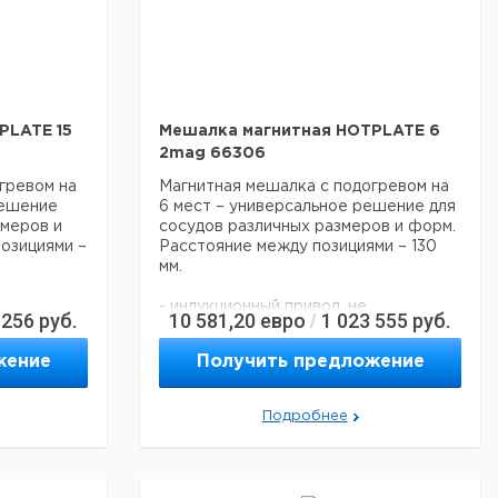
PLATE 15
Мешалка магнитная HOTPLATE 6
2mag 66306
гревом на
Магнитная мешалка с подогревом на
решение
6 мест – универсальное решение для
змеров и
сосудов различных размеров и форм.
озициями –
Расстояние между позициями – 130
мм.
- индукционный привод, не
 256
руб.
10 581,20
евро
1 023 555
руб.
/
требующий обслуживания
00 до 2000
- диапазон скоростей от 100 до 2000
жение
Получить предложение
об/мин
ль
- 10-и ступенчатый контроль
4 - 40 Вт)
мощности перемешивания (4 - 40 Вт)
Подробнее
ание даже
- безрывковое перемешивание даже
на низких оборотах
- плавный пуск
вой
- хорошо читаемый цифровой