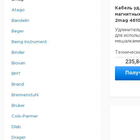
Кабель уд
Atago
магнитных
2mag 461
Bandelin
Удлинитель
Beger
для исполь
мешалками 
Being Instrument
Техническ
Binder
удлинитель
235,8
Biosan
Длина: 3 м
Полу
BMT
Условия эк
(при влаж
Brand
Вес: около 
Brennenstuhl
Bruker
Cole-Parmer
Dlab
Drager