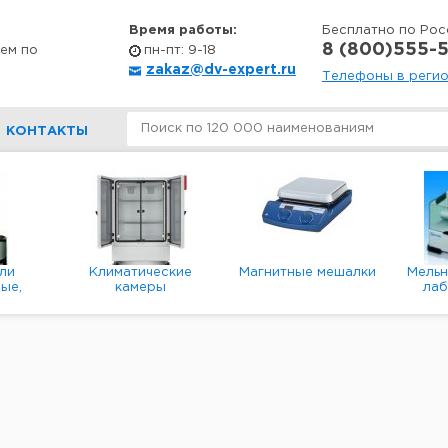
Время работы:
Бесплатно по Рос
8 (800)555-5
ем по
пн-пт: 9-18
zakaz@dv-expert.ru
Телефоны в реги
КОНТАКТЫ
ли
Климатические
Магнитные мешалки
Мель
ые,
камеры
ла
е,
пл
ые