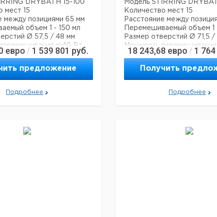
IRRING DRYBATH 15-100
Модель STIRRING DRYBAT
 мест 15
Количество мест 15
 между позициями 65 мм
Расстояние между позиция
емый объем 1 - 150 мл
Перемешиваемый объем 1 
ерстий Ø 57,5 / 48 мм
Размер отверстий Ø 71,5 /
перемешивания m40 Вт
Мощность перемешивания
0
евро
1 539 801
руб.
18 243,68
евро
1 764
/
/
щности 10-100% (10
Задаваемая мощность 10-1
шагов)
чить предложение
Получить предло
емператур нагрева +40 °C
Диапазон температур нагр
… +200 °C
нагрева 1000 Вт
Мощность нагрева 1150 Вт
Подробнее
Подробнее
скорости перемешивания
Диапазон скорости перем
об/мин
100-2000 об/мин
е питания 230 В
Напряжение питания 230 
xГxВ) 250 x 430 x 120 мм
Размеры (ШxГxВ) 335 x 515
иты IP20
Класс защиты IP20
0 кг
Вес ок. 35,0 к