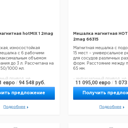
агнитная hotMIX 1 2mag
Мешалка магнитная HOT
2mag 66315
кая, износостойкая
Магнитная мешалка с подо
мешалка с 6 рабочими
15 мест – универсальное 
 максимальным объемом
для сосудов различных ра
ния до 3 л. Рассчитана на
форм. Расстояние между п
250/1000 мл.
65 мм.
нный привод, не
- индукционный привод, не
1
евро
94 548
руб.
11 095,00
евро
1 073
/
/
 обслуживания
требующий обслуживания
 скоростей от 100 до 2000
- диапазон скоростей от 1
чить предложение
Получить предло
об/мин
енчатый контроль
- 10-и ступенчатый контро
перемешивания
мощности перемешивания (
Подробнее
Подробнее
0 Вт)
- безрывковое перемешив
овое перемешивание даже
на низких оборотах
оборотах
- плавный пуск
пуск, синхронизированные
- хорошо читаемый цифро