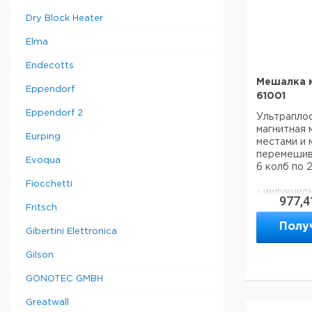
Dry Block Heater
Elma
Endecotts
Мешалка м
Eppendorf
61001
Eppendorf 2
Ультраплос
магнитная 
Eurping
местами и
перемешива
Evoqua
6 колб по 
Fiocchetti
- индукцио
977,4
требующий
Fritsch
- диапазон
Полу
об/мин
Gibertini Elettronica
- 4-х ступ
мощности 
Gilson
(5/10/15/2
GONOTEC GMBH
- безрывк
на низких 
Greatwall
- плавный 