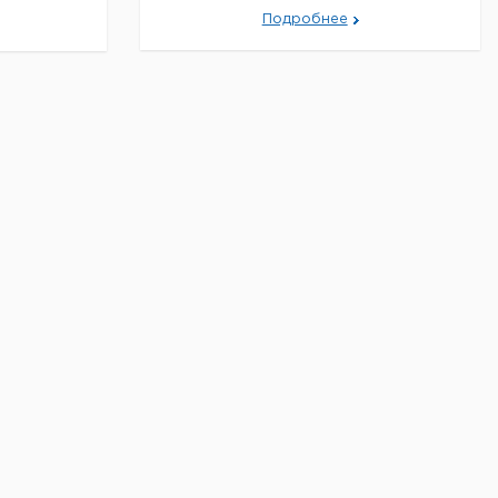
орпус из
Подробнее
а защиты
 защиту от
змов.
в водяные
для
баторах и
ния
50°C.
рсия
гружении в
духе.
ая
200°C
ми 130 мм
личных
от 100 до
й работы