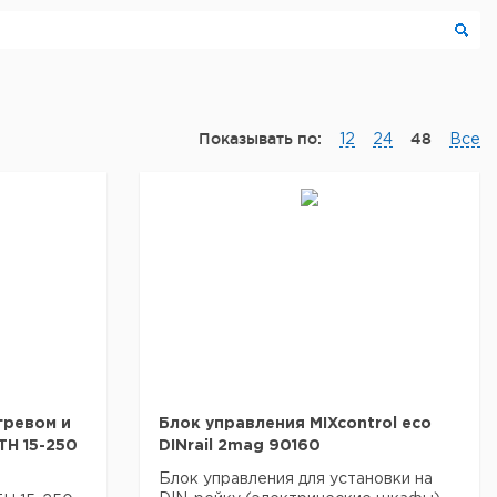
Показывать по:
48
12
24
Все
гревом и
Блок управления MIXcontrol eco
H 15-250
DINrail 2mag 90160
Блок управления для установки на