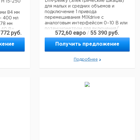
DIN-рейку (электрические шкафы)
H 15-250
для малых и средних объемов и
подключение 1 привода
ми 84 мм
перемешивания MIXdrive с
- 400 мл
аналоговым интерфейсом 0–10 В или
 78 мм
потенциометром для включения/
 40 Вт
 772
руб.
572,60
евро
55 390
руб.
/
выключения и регулировки скорости.
00% (10
жение
Получить предложение
Блок управления мощностью
ева +40 °C
перемешивания 10 Вт, диапазон
скоростей от 100 до 1200 об/мин,
Подробнее
система SoftStart для надежного
ешивания
захвата/центрирования и
безопасного ускорения мешалки.
В
 x 150 мм
Тип
Диапазон скоростей
Мощность перемешивания (макс.)
Настройка мощности
Материал корпуса