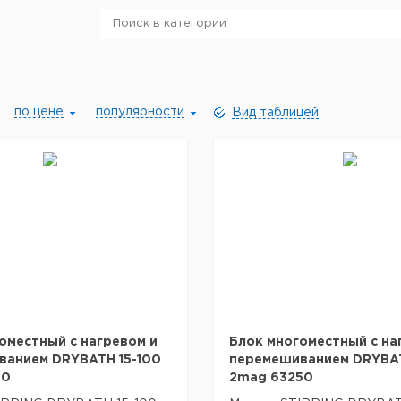
по цене
популярности
Вид таблицей
оместный с нагревом и
Блок многоместный с на
ванием DRYBATH 15-100
перемешиванием DRYBAT
00
2mag 63250