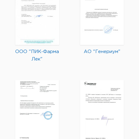
ООО "ПИК-Фарма
АО "Генериум"
Лек"