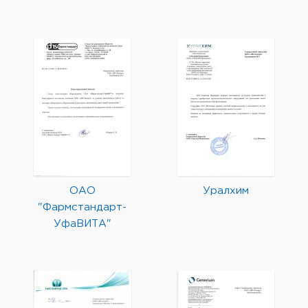
ОАО
Уралхим
"Фармстандарт-
УфаВИТА"