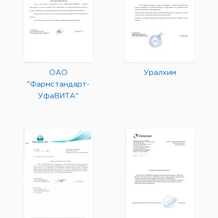
ОАО
Уралхим
"Фармстандарт-
УфаВИТА"