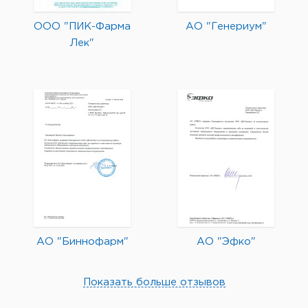
ООО "ПИК-Фарма
АО "Генериум"
Лек"
АО "Биннофарм"
АО "Эфко"
Показать больше отзывов