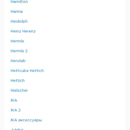
Hamilton
Hanna
Heidolph
Heinz Herenz
Hermle
Hermle 2
Herolab
Hettcube Hettich
Hettich
Hielscher
IKA
IKA 2
IKA аксессуары