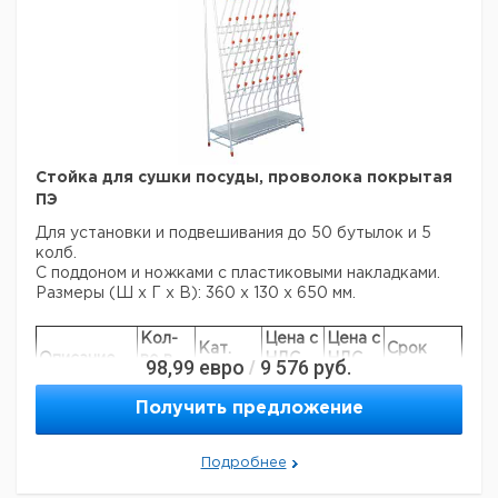
Стойка для сушки посуды, проволока покрытая
ПЭ
Для установки и подвешивания до 50 бутылок и 5
колб.
С поддоном и ножками с пластиковыми накладками.
Размеры (Ш х Г х В): 360 x 130 x 650 мм.
Кол-
Цена с
Цена с
Кат.
Срок
Описание
во в
НДС,
НДС,
98,99
евро
9 576
руб.
/
номер
поставки
упак.
евро
руб
Для 50
Получить предложение
пробирок и
1
6281619
5 колб
Подробнее