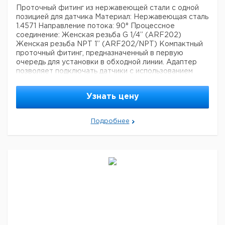
Проточный фитинг из нержавеющей стали с одной
позицией для датчика
Материал: Нержавеющая сталь
1.4571
Направление потока: 90°
Процессное
соединение:
Женская резьба G 1/4” (ARF202)
Женская резьба NPT 1” (ARF202/NPT)
Компактный
проточный фитинг, предназначенный в первую
очередь для установки в обходной линии. Адаптер
позволяет подключать датчики с использованием
различных методов монтажа. Фитинг изготовлен из
нержавеющей стали, что позволяет использовать
Узнать цену
его при высоких давлениях и температурах.
Применения
: Измерение pH, проводимости и
кислорода в ультра-чистой воде, слабо загрязненной
Подробнее
воде, охлаждающей воде, питьевой воде; измерение
следового содержания кислорода в котельной воде.
Характеристики:
Тип продукта: Проточный фитинг
Защита от взрывов: Не взрывоопасный (non Ex)
Управление: Вручную
Датчики и адаптеры:
Датчик
проводимости, проводящий
Датчик кислорода
Датчик
pH
Материалы, контактирующие с процессом:
Нержавеющая сталь 1.4571