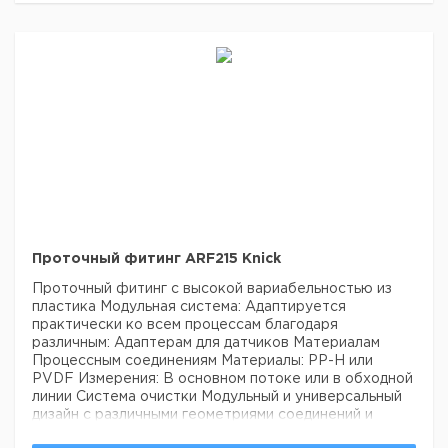
Широкий поток и интегрированные форсунки для
очистки позволяют использовать фитинг для
загрязненных сред.
Применения
Ультрачистая вода
Питьевая вода
Промышленная вода
Охлаждающая
вода
Процессные среды с высокими температурами и
давлениями
Измерение следов кислорода
Характеристики:
Продукт: Проточное соединение
Тип продукта: Проточное соединение
Защита от
взрывов: Не Ex
Операция: Ручная
Датчики и
адаптеры:
Датчик проводимости (кондуктивный)
Датчик проводимости (индуктивный)
Датчик
кислорода
Датчик pH
Датчик pH, Ø12 мм, с
прессуризацией
Материалы, контактирующие с
процессом: Нержавеющая сталь 1.4571
Максимальное
давление: 10 бар
Проточный фитинг ARF215 Knick
Проточный фитинг с высокой вариабельностью из
пластика
Модульная система: Адаптируется
практически ко всем процессам благодаря
различным:
Адаптерам для датчиков
Материалам
Процессным соединениям
Материалы: PP-H или
PVDF
Измерения: В основном потоке или в обходной
линии
Система очистки
Модульный и универсальный
дизайн с различными геометриями соединений и
процессными соединениями. Предназначен для