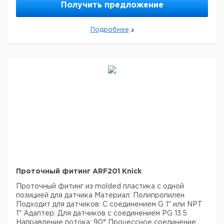
Получить предложение
нержавеющей стали фитинг подходит для работы
при высоких давлениях и температурах.
Применения:
Измерение pH, проводимости и кислорода в
Подробнее
ультрачистой воде, слабо загрязненной воде,
охлаждающей воде, питьевой воде
Измерение
следового кислорода в питательной воде котлов
Характеристики:
Тип продукта: Проточный фитинг
Защита от взрывов: Не взрывоопасный (non Ex)
Управление: Вручную
Датчики и адаптеры:
Датчик
проводимости, проводящий
Датчик кислорода
Датчик
pH
Материалы, контактирующие с процессом:
Нержавеющая сталь 1.4571
Этот проточный фитинг
обеспечивает надежное и безопасное соединение
для измерения различных параметров в жидкостях.
Высококачественная нержавеющая сталь
обеспечивает устойчивость к коррозии и позволяет
использовать фитинг в условиях высокого давления и
температуры.
Проточный фитинг ARF201 Knick
Проточный фитинг из molded пластика с одной
позицией для датчика
Материал: Полипропилен
Подходит для датчиков: С соединением G 1" или NPT
1"
Адаптер: Для датчиков с соединением PG 13.5
Направление потока: 90°
Процессное соединение: