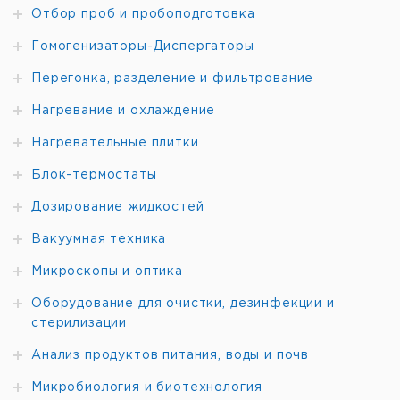
Датчики и адаптеры:
Датчик проводимости,
Отбор проб и пробоподготовка
проводящий
Датчик проводимости, индуктивный
Датчик кислорода
Датчик pH
Датчик pH Ø 12 мм с
Гомогенизаторы-Диспергаторы
прессуризацией
Материалы, контактирующие с
процессом: Нержавеющая сталь 1.4571
Перегонка, разделение и фильтрование
Нагревание и охлаждение
Нагревательные плитки
Блок-термостаты
Дозирование жидкостей
Вакуумная техника
Микроскопы и оптика
Оборудование для очистки, дезинфекции и
стерилизации
Анализ продуктов питания, воды и почв
Микробиология и биотехнология