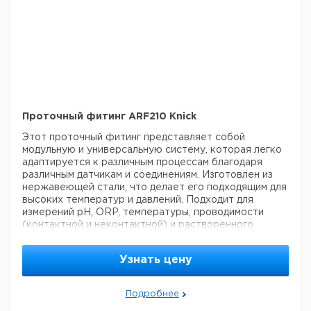
подходит для сложных химических процессов.
Применения
Измерение pH, проводимости и
кислорода в ультра чистой воде
Слабо загрязненная
вода
Охлаждающая вода
Питьевая вода
Измерение
следов кислорода в воде для котлов
Характеристики:
Проточное соединение
Тип
продукта: Проточное соединение
Защита от
взрывов: Без взрывозащиты
Операция: Вручную
Датчики и адаптеры: Датчик проводимости,
контактный датчик, датчик кислорода, датчик pH
Проточный фитинг ARF210 Knick
Материалы, контактирующие с процессом: Hastelloy,
Этот проточный фитинг представляет собой
нержавеющая сталь 1.4571
модульную и универсальную систему, которая легко
адаптируется к различным процессам благодаря
различным датчикам и соединениям. Изготовлен из
нержавеющей стали, что делает его подходящим для
высоких температур и давлений. Подходит для
измерений pH, ORP, температуры, проводимости
(контактной и неконтактной) и растворенного
кислорода.
Защита: Прочные и герметичные
конструкции позволяют проводить измерения
Узнать цену
следовых количеств кислорода.
Калибровка:
Упрощенная калибровка для pH и проводимости с
использованием специальной калибровочной посуды,
Подробнее
учитывающей геометрию фитинга.
Очистка: