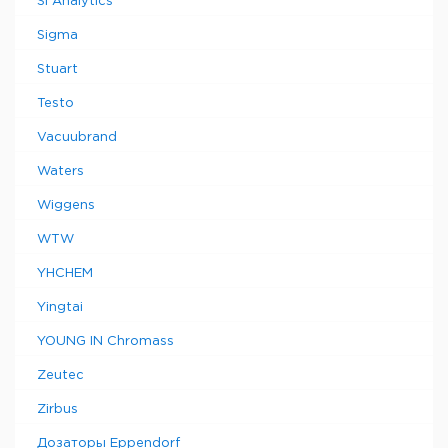
SI Analytics
Sigma
Stuart
Testo
Vacuubrand
Waters
Wiggens
WTW
YHCHEM
Yingtai
YOUNG IN Chromass
Zeutec
Zirbus
Дозаторы Eppendorf