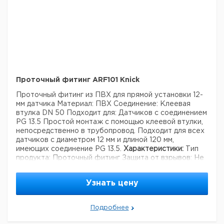
Проточный фитинг ARF101 Knick
Проточный фитинг из ПВХ для прямой установки 12-
мм датчика
Материал: ПВХ
Соединение: Клеевая
втулка DN 50
Подходит для: Датчиков с соединением
PG 13.5
Простой монтаж с помощью клеевой втулки,
непосредственно в трубопровод. Подходит для всех
датчиков с диаметром 12 мм и длиной 120 мм,
имеющих соединение PG 13.5.
Характеристики:
Тип
продукта: Проточный фитинг
Защита от взрывов: Не
взрывоопасный (non Ex)
Управление: Вручную
Датчики и адаптеры:
Датчик проводимости,
Узнать цену
проводящий
Датчик кислорода
Датчик pH
Материалы, контактирующие с процессом: ПВХ
Подробнее