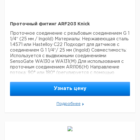
Проточный фитинг ARF203 Knick
Проточное соединение с резьбовым соединением G 1
1/4“ (25 мм / Ingold)
Материалы: Нержавеющая сталь
1.4571 или Hastelloy C22
Подходит для датчиков с
соединением G 1 1/4“/ 25 мм (Ingold)
Совместимость:
Используется с выдвижными соединениями
SensoGate WA130 и WA131(M)
Для использования с
проточным соединением ARI106(H)
Направление
потока: 90° или 180° (регулируется с помощью
винтового заглушки)
Процессное соединение:
Резьба G 1/4“ (внутренняя)
Проточное соединение
Узнать цену
ARF203 с местом для датчика G 1 1/4“ (Ingold, 25 мм)
предназначено для использования с выдвижными
соединениями SensoGate WA130 и WA131(M), а также
Подробнее
в сочетании с проточным соединением ARI106(H) или
для использования с такими датчиками, как датчик
проводимости SE605(H).
Высококачественная
нержавеющая сталь 1.4571 позволяет использовать
это соединение при высоких давлениях и
температурах. В варианте Hastelloy C22 оно также