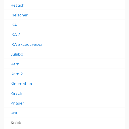
Hettich
Hielscher
IKA
IKA 2
IKA аксессуары
Julabo
Kern 1
Kern 2
Kinematica
Kirsch
Knauer
KNF
Knick