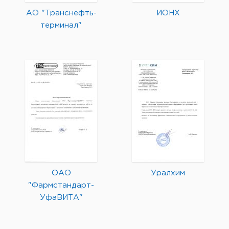
АО "Транснефть-
ИОНХ
терминал"
ОАО
Уралхим
"Фармстандарт-
УфаВИТА"