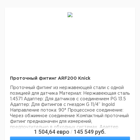
Проточный фитинг ARF200 Knick
Проточный фитинг из нержавеющей стали с одной
позицией для датчика
Материал: Нержавеющая сталь
1.4571
Адаптер: Для датчиков с соединением PG 13.5
Адаптер: Для фитингов с гнездом G 11/4” Ingold
Направление потока: 90°
Процессное соединение:
Через обжимное соединение
Компактный проточный
фитинг предназначен для измерений,
предпочтительно в обходных системах. Адаптер
1 504,64
евро
145 549
руб.
/
позволяет подключать датчики с использованием
различных методов монтажа. Благодаря материалу из