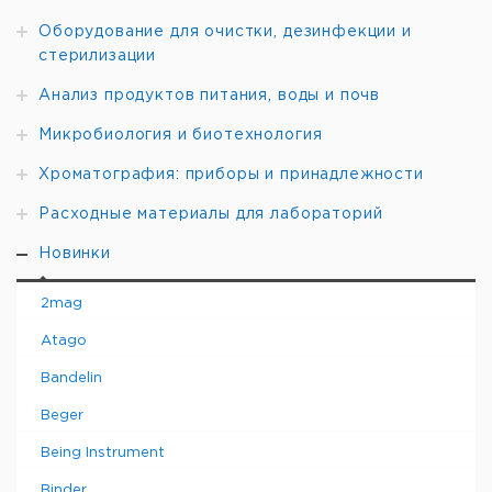
(Ш x Д x В): зависят от входного значения
Категория
продукта: Высоковольтный преобразователь,
Оборудование для очистки, дезинфекции и
изолированный преобразователь сигналов
стерилизации
Анализ продуктов питания, воды и почв
Микробиология и биотехнология
Хроматография: приборы и принадлежности
Расходные материалы для лабораторий
Новинки
2mag
Atago
Bandelin
Beger
Being Instrument
Binder