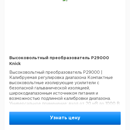
Высоковольтный преобразователь P29000
Knick
Высоковольтный преобразователь P29000 |
Калибруемая регулировка диапазона
Компактные
высоковольтные изолирующие усилители с
безопасной гальванической изоляцией,
широкодиапазонным источником питания и
возможностью подлинной калибровки диапазона.
Универсальное применение: вход от 20 мВ до 1000 В
Рабочее напряжение до 1000 В AC/DC
Защитная
изоляция согласно EN 61140 — защита
Узнать цену
обслуживающего персонала и последующих
устройств от слишком высоких напряжений до 600 В