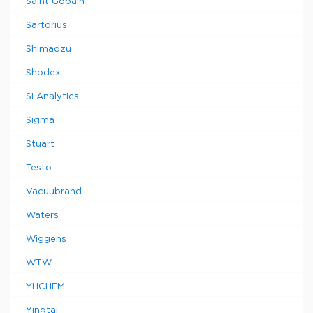
Saint Gobain
Sartorius
Shimadzu
Shodex
SI Analytics
Sigma
Stuart
Testo
Vacuubrand
Waters
Wiggens
WTW
YHCHEM
Yingtai