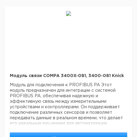
COMFF3400-
non Ex
085
Модуль связи COMPA 3400X-081, 3400-081 Knick
Модуль для подключения к PROFIBUS PA
Этот
модуль предназначен для интеграции с системой
PROFIBUS PA, обеспечивая надежную и
эффективную связь между измерительными
устройствами и контроллерами. Он поддерживает
подключение различных сенсоров и позволяет
передавать данные в реальном времени, что делает
его идеальным решением для автоматизации
процессов в промышленности. Модуль обеспечивает
простоту установки и настройки, а также высокую