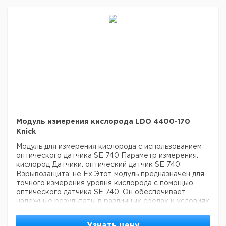
Защита
Срок
Кат. номер
НДС,
НДС,
от взрыва
поставки
евро
руб
CONDI3400X-
Ex
051
CONDI3400-
non Ex
051
Модуль измерения кислорода LDO 4400-170
Knick
Модуль для измерения кислорода с использованием
оптического датчика SE 740
Параметр измерения:
кислород
Датчики: оптический датчик SE 740
Взрывозащита: не Ex
Этот модуль предназначен для
точного измерения уровня кислорода с помощью
оптического датчика SE 740. Он обеспечивает
надежные результаты в различных средах и условиях
работы.
Узнать цену