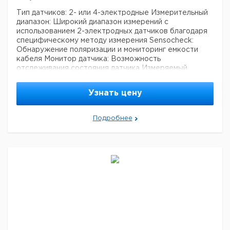
Тип датчиков: 2- или 4-электродные
Измерительный
диапазон: Широкий диапазон измерений с
использованием 2-электродных датчиков благодаря
специфическому методу измерения
Sensocheck:
Обнаружение поляризации и мониторинг емкости
кабеля
Монитор датчика: Возможность
отслеживания состояния датчика
Измеряемый
параметр: Проводимость
Узнать цену
Цена с
Цена с
Защита
Срок
Кат. номер
НДС,
НДС,
от взрыва
поставки
евро
руб
Подробнее
COND3400X-
Ex
041
COND3400-
non Ex
041