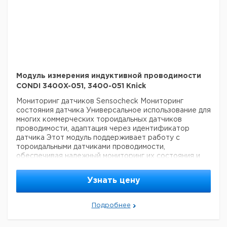
Модуль измерения индуктивной проводимости
CONDI 3400X-051, 3400-051 Knick
Мониторинг датчиков Sensocheck
Мониторинг
состояния датчика
Универсальное использование для
многих коммерческих тороидальных датчиков
проводимости, адаптация через идентификатор
датчика
Этот модуль поддерживает работу с
тороидальными датчиками проводимости,
обеспечивая надежный мониторинг их состояния и
универсальность в использовании. Адаптация через
идентификатор датчика позволяет легко
Узнать цену
интегрировать различные типы сенсоров в систему.
Параметр измерения: проводимость (индуктивная)
Датчики: тороидальные датчики
Подробнее
Цена с
Цена с