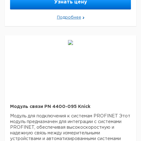
Узнать цену
устойчивость к внешним воздействиям.
Цена с
Цена с
Подробнее
Защита
Срок
Кат. номер
НДС,
НДС,
от взрыва
поставки
евро
руб
COMPA3400X-
Ex
081
COMPA3400-
non Ex
081
Модуль связи PN 4400-095 Knick
Модуль для подключения к системам PROFINET
Этот
модуль предназначен для интеграции с системами
PROFINET, обеспечивая высокоскоростную и
надежную связь между измерительными
устройствами и автоматизированными системами