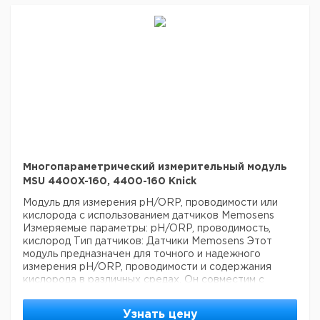
Многопараметрический измерительный модуль
MSU 4400X-160, 4400-160 Knick
Модуль для измерения pH/ORP, проводимости или
кислорода с использованием датчиков Memosens
Измеряемые параметры: pH/ORP, проводимость,
кислород
Тип датчиков: Датчики Memosens
Этот
модуль предназначен для точного и надежного
измерения pH/ORP, проводимости и содержания
кислорода в различных средах. Он совместим с
датчиками Memosens, что обеспечивает цифровую
передачу данных и защиту от помех. Модуль идеально
Узнать цену
подходит для использования в промышленных и