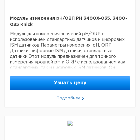
Модуль измерения pH/ОВП PH 3400X-035, 3400-
035 Knick
Модуль для измерения значений pH/ORP с
использованием стандартных датчиков и цифровых
ISM датчиков
Параметры измерения: pH, ORP
Датчики: цифровые ISM датчики, стандартные
датчики
Этот модуль предназначен для точного
измерения уровней pH и ORP с использованием как
стандартных, так и цифровых ISM датчиков. Он
обеспечивает надежные и высококачественные
результаты, что делает его идеальным выбором для
Узнать цену
различных лабораторных и промышленных
приложений.
Подробнее
Защита
Кат.
Цена с
Цена с
Срок
взрывов
номер
НДС, евро
НДС, руб
поставки
PH3400X-
Ex
035
PH3400-
non Ex
035