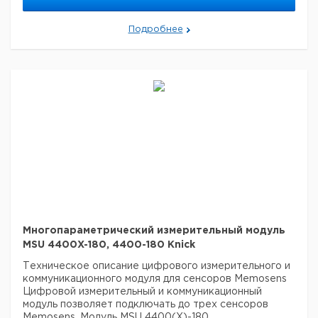
лабораторных условиях, обеспечивая высокую
точность и стабильность измерений.
Подробнее
Цена с
Защита от
Кат.
Цена с
Срок
НДС,
взрыва
номер
НДС, руб
поставки
евро
MS4400X-
Ex
160
MS4400-
non Ex
160
Многопараметрический измерительный модуль
MSU 4400X-180, 4400-180 Knick
Техническое описание цифрового измерительного и
коммуникационного модуля для сенсоров Memosens
Цифровой измерительный и коммуникационный
модуль позволяет подключать до трех сенсоров
Memosens. Модуль MSU 4400(X)-180