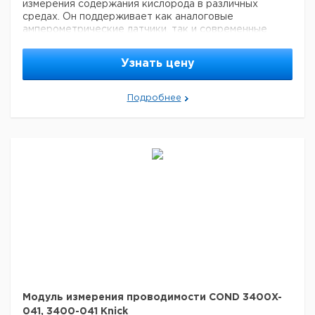
измерения содержания кислорода в различных
средах. Он поддерживает как аналоговые
амперометрические датчики, так и современные
цифровые датчики ISM, что обеспечивает гибкость и
высокую надежность в измерениях. Модуль подходит
Узнать цену
для использования в различных промышленных и
лабораторных приложениях.
Подробнее
Цена с
Защита от
Цена с
Срок
Кат. номер
НДС,
взрыва
НДС, руб
поставки
евро
OXY3400X-
Ex
067
OXY3400-
non Ex
067
Модуль измерения проводимости COND 3400X-
041, 3400-041 Knick