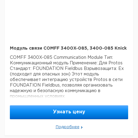
Модуль связи COMFF 3400X-085, 3400-085 Knick
COMFF 3400X-085 Communication Module
Тип:
Коммуникационный модуль
Применение: Для Protos
Стандарт: FOUNDATION Fieldbus
Взрывозащита: Ex
(подходит для опасных зон)
Этот модуль
обеспечивает интеграцию устройств Protos в сети
FOUNDATION Fieldbus, позволяя организовать
надежную и безопасную коммуникацию в
промышленных условиях.
Цена с
Цена с
Узнать цену
Защита
Срок
Кат. номер
НДС,
НДС,
от взрыва
поставки
евро
руб
COMFF3400X-
Подробнее
Ex
085