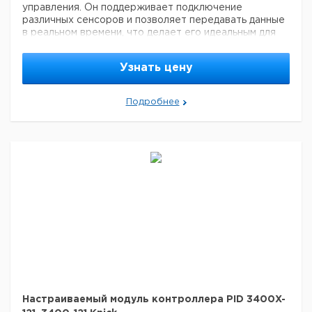
управления. Он поддерживает подключение
различных сенсоров и позволяет передавать данные
в реальном времени, что делает его идеальным для
использования в современных производственных
процессах. Модуль обеспечивает простоту
Узнать цену
установки и настройки, а также высокую
устойчивость к внешним воздействиям, что
гарантирует его надежную работу в сложных
Подробнее
промышленных условиях.
Настраиваемый модуль контроллера PID 3400X-