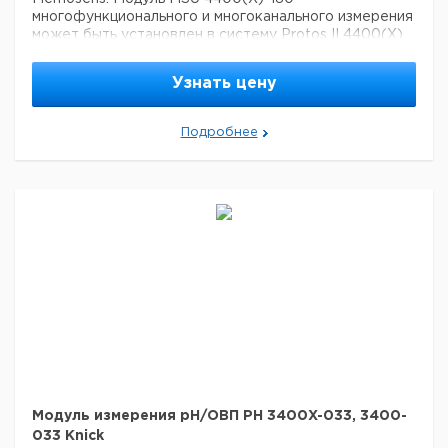
многофункционального и многоканального измерения
может быть установлен в систему Protos II 4400(X),
которая предлагает место для установки до двух
измерительных модулей. Это позволяет легко и гибко
Узнать цену
расширять систему в многоканальный передатчик,
поддерживающий до шести сенсоров Memosens.
Измеряемые параметры: pH, мультипараметрические
Подробнее
значения, кислород, ORP и проводимость.
Сенсоры:
сенсоры Memosens
Цена с
Цена с
Защита от
Срок
Кат. номер
НДС,
НДС,
взрыва
поставки
евро
руб
MSU4400X-
Ex
180
MSU4400-
non Ex
180
Модуль измерения pH/ОВП PH 3400X-033, 3400-
033 Knick