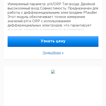
Измеряемый параметр: pH/ORP
Тип входа: Двойной
высокоомный вход
Совместимость: Предназначен для
работы с дифференциальными электродами Pfaudler
Этот модуль обеспечивает точное измерение
значений pH и ORP с использованием
дифференциальных электродов, что гарантирует
высокую точность и надежность в различных
приложениях. Двойной высокоомный вход
способствует оптимальной работе, что делает его
Узнать цену
подходящим для требовательных условий.
Цена с
Подробнее
Защита от
Кат.
Цена с
Срок
НДС,
взрывов
номер
НДС, руб
поставки
евро
PH3400X-
Ex
033
PH3400-
non Ex
033