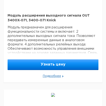
Модуль расширения выходного сигнала OUT
3400X-071, 3400-071 Knick
Модуль предназначен для расширения
функциональности системы и включает:
2
дополнительных выходных сигнала тока: Позволяют
передавать измеренные данные в аналоговом
формате.
4 дополнительных релейных выхода:
Обеспечивают возможность управления внешними
устройствами на основе заданных параметров.
Связь
(выход, цифровая): Аналоговый сигнал 4-20 мА
Подключение датчика: Аналоговые датчики
Узнать цену
Цена с
Цена с
Защита от
Срок
Кат. номер
НДС,
НДС,
Подробнее
взрыва
поставки
евро
руб
OUT3400X-
Ex
071
OUT3400-
non Ex
071