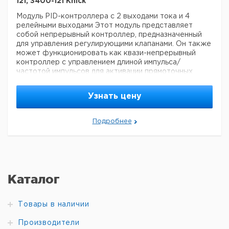
121, 3400-121 Knick
Модуль PID-контроллера с 2 выходами тока и 4
релейными выходами
Этот модуль представляет
собой непрерывный контроллер, предназначенный
для управления регулирующими клапанами. Он также
может функционировать как квази-непрерывный
контроллер с управлением длиной импульса/
частотой импульсов для активации прямоточных
клапанов или дозирующих насосов. Модуль включает
2 свободных лимитных контакта, которые можно
Узнать цену
использовать, например, для 3-точечного управления
вторичными процессами управления.
Этот модуль
обеспечивает высокую точность и надежность в
Подробнее
управлении технологическими процессами, что
делает его идеальным выбором для различных
промышленных приложений.
Коммуникация (Выход,
цифровой): Аналоговый сигнал 4-20 мА
Каталог
Цена с
Защита от
Кат.
Цена с
Срок
НДС,
взрыва
номер
НДС, руб
поставки
евро
Товары в наличии
PID3400X-
Ex
121
Производители
PID3400-