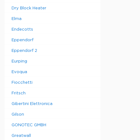
Характерис
Тип продук
Dry Block Heater
соединени
Защита от 
Elma
Работа: В
Endecotts
Датчики и 
проводимос
Eppendorf
кислородны
Материалы
Eppendorf 2
процессом:
PVDF, Нерж
Eurping
Титан
Evoqua
Fiocchetti
Fritsch
Gibertini Elettronica
Gilson
GONOTEC GMBH
Greatwall