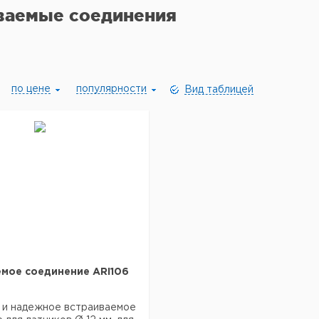
ваемые соединения
по цене
популярности
Вид таблицей
мое соединение ARI106
 и надежное встраиваемое