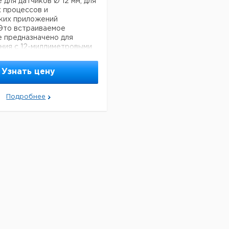
 для датчиков Ø 12 мм, для
 процессов и
ских приложений
Это встраиваемое
 предназначено для
ния с 12-миллиметровыми
и подходит для химических
и гигиенических
Узнать цену
й.
особенности:
Подробнее
: Возможность настройки
дуальные условия
дизайн: Легкий обмен
ами и расширение системы
емя.
 Изготовлено из стали или
йчивого пластика, что
ет долговечность.
сть: Подходит для
х химических сред и
с гигиеническими
ми.
 Способно к очистке в