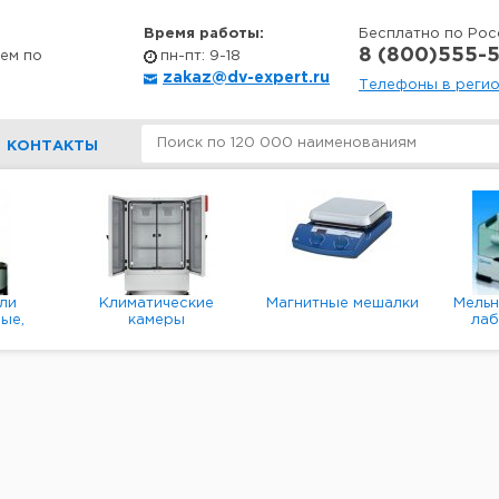
Время работы:
Бесплатно по Рос
8 (800)555-5
ем по
пн-пт: 9-18
zakaz@dv-expert.ru
Телефоны в реги
КОНТАКТЫ
ли
Климатические
Магнитные мешалки
Мель
ые,
камеры
ла
е,
пл
ые