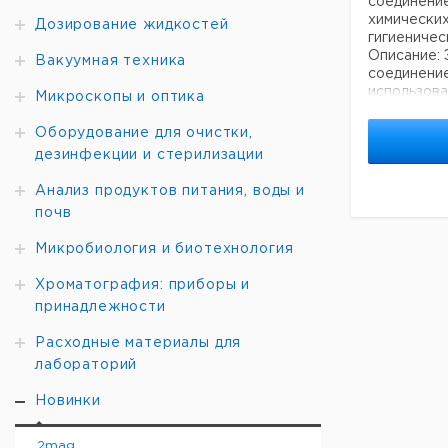
соединение
химических
Дозирование жидкостей
гигиениче
Описание: 
Вакуумная техника
соединение
использова
Микроскопы и оптика
датчиками 
процессов 
Оборудование для очистки,
приложени
дезинфекции и стерилизации
Ключевые 
Анализ продуктов питания, воды и
Адаптация
почв
под индиви
процесса.
Микробиология и биотехнология
Модульный 
компонент
Хроматография: приборы и
в любое вр
принадлежности
Материалы:
высокоусто
Расходные материалы для
обеспечива
Совместимо
лабораторий
агрессивны
процессов 
Новинки
требования
CIP и SIP:
2mag