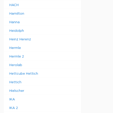
HACH
Hamilton
Hanna
Heidolph
Heinz Herenz
Hermle
Hermle 2
Herolab
Hettcube Hettich
Hettich
Hielscher
IKA
IKA 2