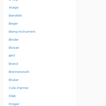
потоке (CI
(SIP), а т
Atago
автоклави
Совместимо
Bandelin
Подходит д
полимерным
Beger
заполняем
электролит
Being Instrument
проводимос
соединение
Binder
диаметром 
Защита дат
Biosan
защита для
BMT
Безопаснос
использова
Brand
Brennenstuhl
Применени
проводимос
Bruker
химических
фармацевт
Cole-Parmer
промышленн
биотехноло
Dlab
Drager