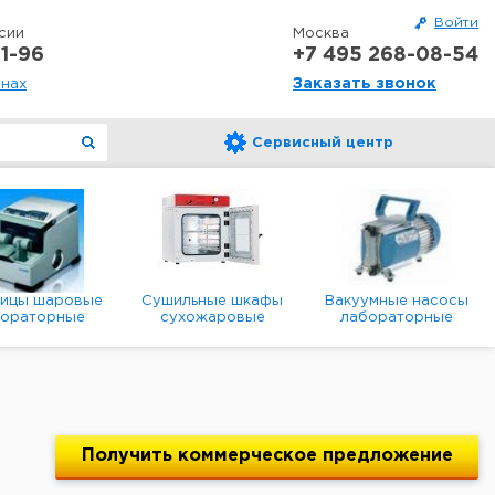
Войти
сии
Москва
1-96
+7 495 268-08-54
Заказать звонок
онах
Сервисный центр
ницы шаровые
Сушильные шкафы
Вакуумные насосы
бораторные
сухожаровые
лабораторные
анетарные
лабораторные
диафрагменные
мембранные
Получить
коммерческое
предложение