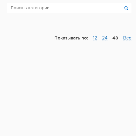
Показывать по:
48
12
24
Все