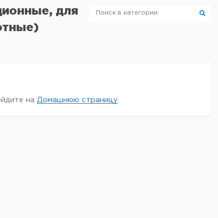
ционные, для
отные)
ейдите на
Домашнюю страницу
.