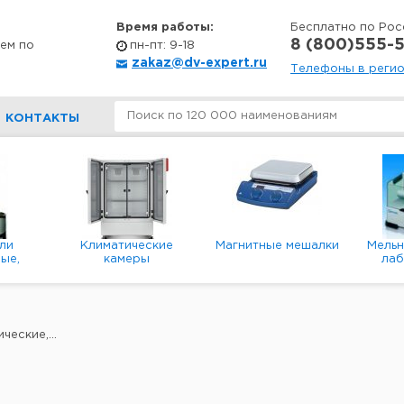
Время работы:
Бесплатно по Рос
8 (800)555-5
ем по
пн-пт: 9-18
zakaz@dv-expert.ru
Телефоны в реги
КОНТАКТЫ
ли
Климатические
Магнитные мешалки
Мель
ые,
камеры
ла
е,
пл
ые
еские,...