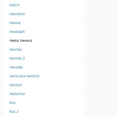
HACH
Hamilton
Hanna
Heidolph
Heinz Herenz
Hermle
Hermle 2
Herolab
Hettcube Hettich
Hettich
Hielscher
IKA
IKA 2