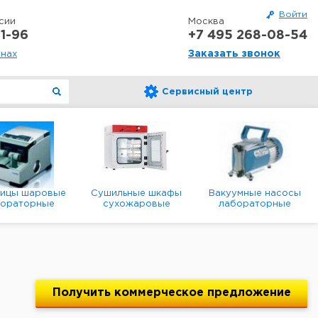
Войти
сии
Москва
1-96
+7 495 268-08-54
Заказать звонок
онах
Сервисный центр
ницы шаровые
Сушильные шкафы
Вакуумные насосы
бораторные
сухожаровые
лабораторные
анетарные
лабораторные
диафрагменные
мембранные
Получить
коммерческое
предложение