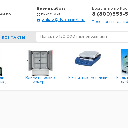
Время работы:
Бесплатно по Рос
8 (800)555-5
ем по
пн-пт: 9-18
zakaz@dv-expert.ru
Телефоны в реги
КОНТАКТЫ
ли
Климатические
Магнитные мешалки
Мель
ые,
камеры
ла
е,
пл
ые