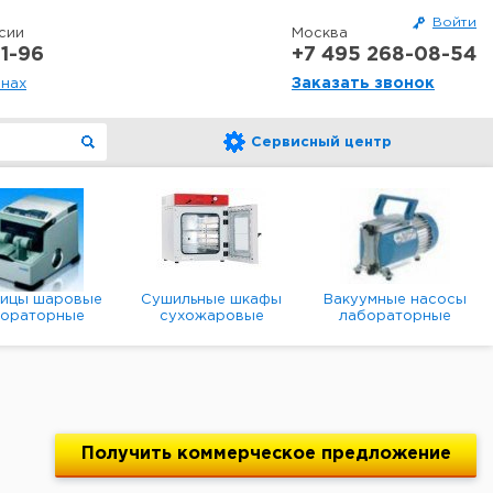
Войти
сии
Москва
1-96
+7 495 268-08-54
Заказать звонок
онах
Сервисный центр
ницы шаровые
Сушильные шкафы
Вакуумные насосы
бораторные
сухожаровые
лабораторные
анетарные
лабораторные
диафрагменные
мембранные
Получить
коммерческое
предложение