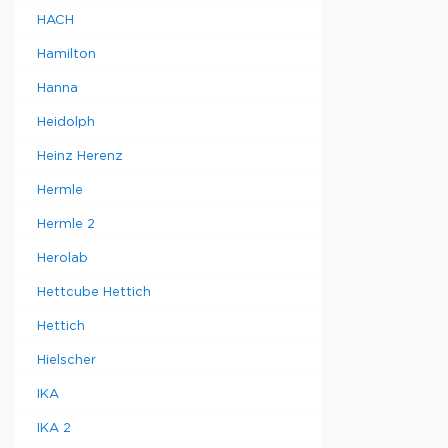
HACH
Hamilton
Hanna
Heidolph
Heinz Herenz
Hermle
Hermle 2
Herolab
Hettcube Hettich
Hettich
Hielscher
IKA
IKA 2