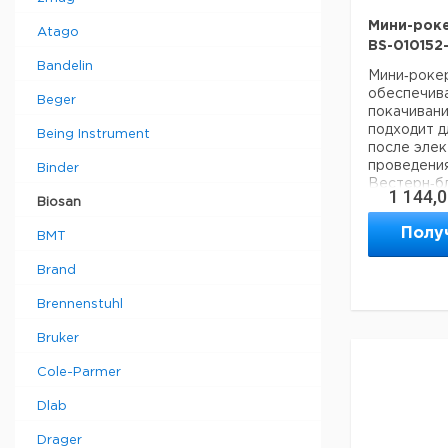
общее сме
(ресуспенд
Мини-роке
Atago
жидкостно-
BS-010152
Bandelin
Мини‐роке
обеспечив
Beger
покачивани
подходит д
Диапазон
Being Instrument
после элек
регулиров
проведения
Binder
скорости
Вестерн‐бл
1 144,
Biosan
Цифровая
установка
Полу
BMT
Шейкер ко
времени
предназнач
Угол накл
Brand
использова
привода и 
Диапазон
Brennenstuhl
позволяет
регулиров
непрерывн
скорости
Bruker
суток и га
Максималь
эксплуатац
нагрузка
Cole-Parmer
Размеры
Dlab
(Д×Ш×В)
Нескользя
Вес
силиконов
Drager