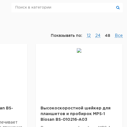
Показывать по:
48
12
24
Все
an BS-
Высокоскоростной шейкер для
планшетов и пробирок MPS-1
Biosan BS-010216-A03
печивает