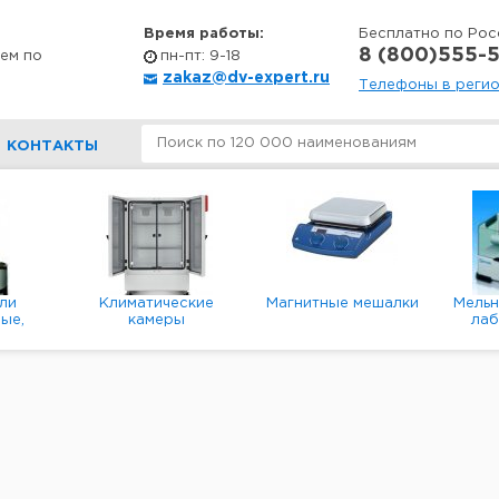
Время работы:
Бесплатно по Рос
8 (800)555-5
ем по
пн-пт: 9-18
zakaz@dv-expert.ru
Телефоны в реги
КОНТАКТЫ
ли
Климатические
Магнитные мешалки
Мель
ые,
камеры
ла
е,
пл
ые