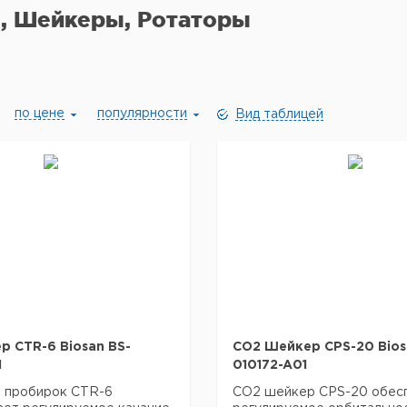
, Шейкеры, Ротаторы
по цене
популярности
Вид таблицей
р CTR-6 Biosan BS-
CO2 Шейкер CPS-20 Bios
1
010172-A01
я пробирок CTR-6
CO2 шейкер CPS-20 обес