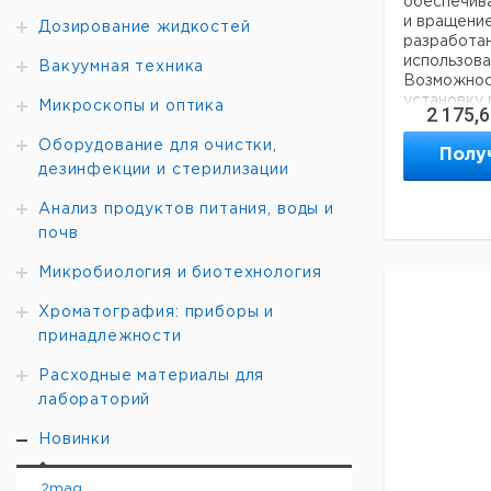
обеспечив
и вращение
Дозирование жидкостей
разработан
использова
Вакуумная техника
Возможнос
установку 
Микроскопы и оптика
2 175,
выполнять 
приемы в р
Оборудование для очистки,
Полу
сосудах. С
дезинфекции и стерилизации
пульт дист
позволяет 
Анализ продуктов питания, воды и
CO2 окруж
почв
а также н
эксперимен
Микробиология и биотехнология
Хроматография: приборы и
В Роллер 
принадлежности
шаговый дв
гарантиро
Расходные материалы для
10000 часо
до 3-х устр
лабораторий
экономя це
применени
Новинки
культивиро
(эукариоти
2mag