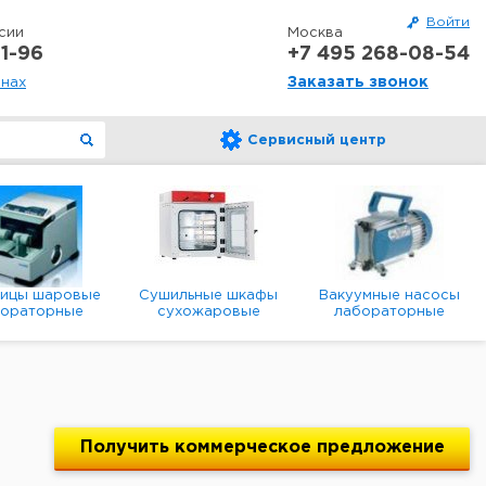
Войти
сии
Москва
1-96
+7 495 268-08-54
Заказать звонок
онах
Сервисный центр
ницы шаровые
Сушильные шкафы
Вакуумные насосы
бораторные
сухожаровые
лабораторные
анетарные
лабораторные
диафрагменные
мембранные
Получить
коммерческое
предложение