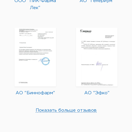
ООО "ПИК-Фарма
АО "Генериум"
Лек"
АО "Биннофарм"
АО "Эфко"
Показать больше отзывов