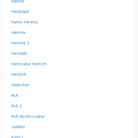
Hanna
Heidolph
Heinz Herenz
Hermle
Hermle 2
Herolab
Hettcube Hettich
Hettich
Hielscher
IKA
IKA 2
IKA аксессуары
Julabo
Kern 1