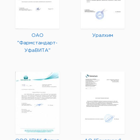
ОАО
Уралхим
"Фармстандарт-
УфаВИТА"