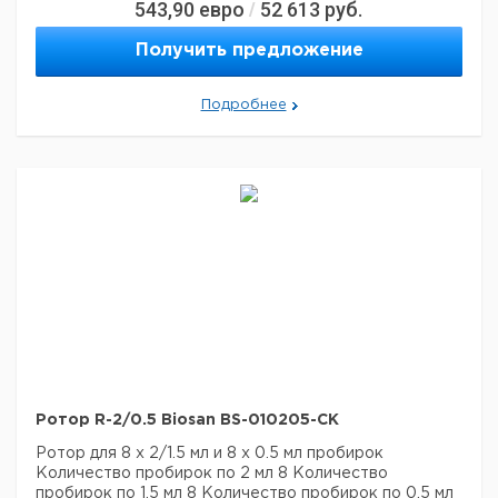
543,90
евро
52 613
руб.
/
Макс. высота
до 45 мм
Количество мест
2
Получить предложение
Макс. скорость
2000 об/мин
Макс. RCF: LMC-
560 × g
3000
Подробнее
Макс. RCF: LMC-
560 × g
4200R
Производители
Nunc, Greiner, Sarstedt, Corning,
пробирок:
Greiner Bio-one и т.д.
Автоклавируемая
+
Ротор R-2/0.5 Biosan BS-010205-CK
Ротор для 8 х 2/1.5 мл и 8 х 0.5 мл пробирок
Количество пробирок по 2 мл 8
Количество
пробирок по 1,5 мл 8
Количество пробирок по 0,5 мл