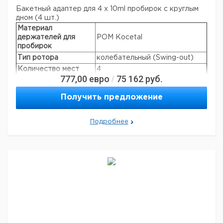
Бакетный адаптер для 4 x 10ml пробирок с круглым
дном (4 шт.)
Материал
держателей для
POM Kocetal
пробирок
Тип ротора
колебательный (Swing-out)
Количество мест
4
777,00
евро
75 162
руб.
/
Объем
10–15 мл
Макс. скорость
4200 об/мин
Получить предложение
Макс. RCF
2960 × g
Производители
Nunc, Greiner, Sarstedt, Corning,
Подробнее
пробирок:
Greiner Bio-one и т.д.