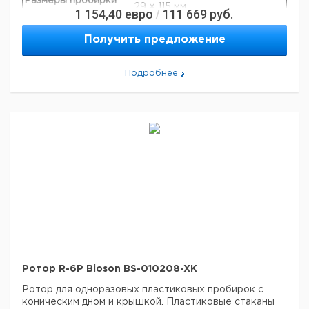
Размеры пробирки
29 × 115 мм
1 154,40
евро
111 669
руб.
/
(Ø × длина)
Количество мест
6
Получить предложение
Объем
50 мл
Макс. скорость
4200 об/мин
Подробнее
Макс. RCF: LMC-
1610 × g
3000
Макс. RCF: LMC-
3160 × g
4200R
Производители
Nunc, Greiner, Sarstedt, Corning,
пробирок:
Greiner Bio-one и т.д.
Автоклавируемая
+
Ротор R-6P Bioson BS-010208-XK
Ротор для одноразовых пластиковых пробирок с
коническим дном и крышкой. Пластиковые стаканы