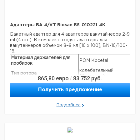
Aдаптеры BA-4/VT Biosan BS-010221-4K
Бакетный адаптер для 4 адаптеров вакутайнеров 2-9
ml (4 шт.). В комплект входят адаптеры для
вакутейнеров объемом 8–9 мл [16 x 100], BN-16/100-
16.
Материал держателей для
POM Kocetal
пробирок
колебательный
Тип ротора
(Swing-out)
865,80
евро
83 752
руб.
/
Количество мест
4
Получить предложение
Объем
2-9 мл
Макс. скорость
4200 об/мин
Макс. RCF
2960 × g
Подробнее