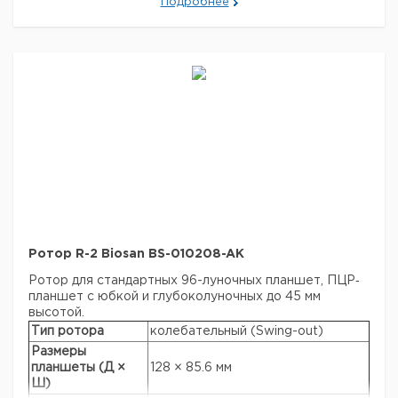
Подробнее
4200R
Производители
Nunc, Greiner, Sarstedt, Corning,
пробирок:
Greiner Bio-one и т.д.
Автоклавируемая
+
Ротор R-2 Biosan BS-010208-AK
Ротор для стандартных 96-луночных планшет, ПЦР‐
планшет с юбкой и глубоколуночных до 45 мм
высотой.
Тип ротора
колебательный (Swing-out)
Размеры
планшеты (Д ×
128 × 85.6 мм
Ш)