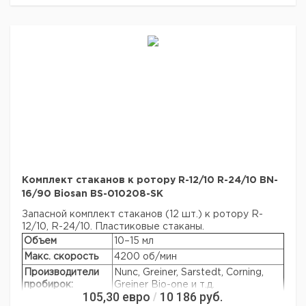
Комплект стаканов к ротору R-12/10 R-24/10 BN-
16/90 Biosan BS-010208-SK
Запасной комплект стаканов (12 шт.) к ротору R-
12/10, R-24/10. Пластиковые стаканы.
Объем
10–15 мл
Макс. скорость
4200 об/мин
Производители
Nunc, Greiner, Sarstedt, Corning,
пробирок:
Greiner Bio-one и т.д.
105,30
евро
10 186
руб.
/
Автоклавируемая
+