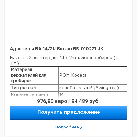
Aдаптеры BA-14/2U Biosan BS-010221-JK
Бакетный адаптер для 14 x 2ml микропробирок (4
шт.)
Материал
держателей для
POM Kocetal
пробирок
Тип ротора
колебательный (Swing-out)
Количество мест
14
976,80
евро
94 489
руб.
/
Объем
2 мл
Макс. скорость
4200 об/мин
Получить предложение
Макс. RCF
2070 × g
Производители
Nunc, Greiner, Sarstedt, Corning,
Подробнее
пробирок:
Greiner Bio-one и т.д.