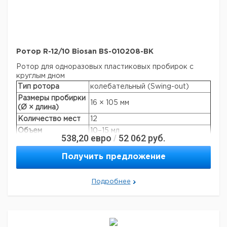
Ротор R-12/10 Biosan BS-010208-BK
Ротор для одноразовых пластиковых пробирок с
круглым дном
Тип ротора
колебательный (Swing-out)
Размеры пробирки
16 × 105 мм
(Ø × длина)
Количество мест
12
Объем
10–15 мл
538,20
евро
52 062
руб.
/
Макс. скорость
4200 об/мин
Макс. RCF: LMC-
Получить предложение
1610 × g
3000
Макс. RCF: LMC-
3160 × g
Подробнее
4200R
Производители
Nunc, Greiner, Sarstedt, Corning,
пробирок:
Greiner Bio-one и т.д.
Автоклавируемая
+