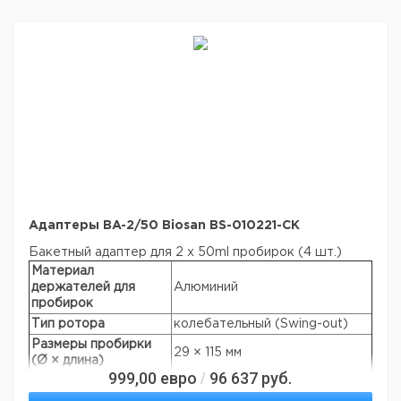
Aдаптеры BA-2/50 Biosan BS-010221-CK
Бакетный адаптер для 2 x 50ml пробирок (4 шт.)
Материал
держателей для
Алюминий
пробирок
Тип ротора
колебательный (Swing-out)
Размеры пробирки
29 × 115 мм
(Ø × длина)
999,00
евро
96 637
руб.
/
Количество мест
2