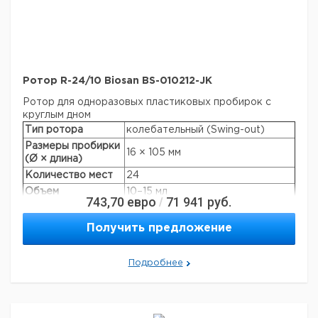
Ротор R-24/10 Biosan BS-010212-JK
Ротор для одноразовых пластиковых пробирок с
круглым дном
Тип ротора
колебательный (Swing-out)
Размеры пробирки
16 × 105 мм
(Ø × длина)
Количество мест
24
Объем
10–15 мл
743,70
евро
71 941
руб.
/
Макс. скорость
4000 об/мин
Макс. RCF: LMC-
Получить предложение
2860 × g
4200R
Производители
Nunc, Greiner, Sarstedt, Corning,
Подробнее
пробирок:
Greiner Bio-one и т.д.
Автоклавируемая
+