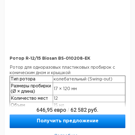
Ротор R-12/15 Biosan BS-010208-EK
Ротор для одноразовых пластиковых пробирок с
коническим дном и крышкой
Тип ротора
колебательный (Swing-out)
Размеры пробирки
17 × 120 мм
(Ø × длина)
Количество мест
12
Объем
15 мл
646,95
евро
62 582
руб.
/
Макс. скорость
4200 об/мин
Макс. RCF: LMC-
Получить предложение
1610 × g
3000
Макс. RCF: LMC-
3160 × g