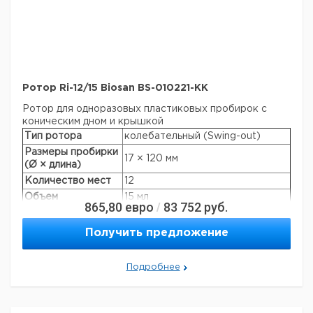
Ротор Ri-12/15 Biosan BS-010221-KK
Ротор для одноразовых пластиковых пробирок с
коническим дном и крышкой
Тип ротора
колебательный (Swing-out)
Размеры пробирки
17 × 120 мм
(Ø × длина)
Количество мест
12
Объем
15 мл
865,80
евро
83 752
руб.
/
Макс. скорость
4200 об/мин
Макс. RCF
3160 × g
Получить предложение
Производители
Nunc, Greiner, Sarstedt, Corning,
пробирок:
Greiner Bio-one и т.д.
Подробнее
Автоклавируемая
+