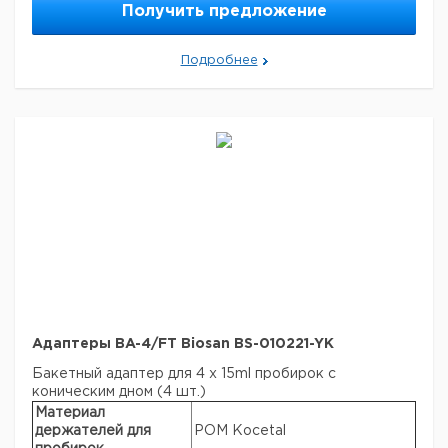
Объем
50 мл
Получить предложение
Макс. скорость
4200 об/мин
Макс. RCF
3260 × g
Подробнее
Производители
Nunc, Greiner, Sarstedt, Corning,
пробирок:
Greiner Bio-one и т.д.
Aдаптеры BA-4/FT Biosan BS-010221-YK
Бакетный адаптер для 4 x 15ml пробирок с
коническим дном (4 шт.)
Материал
держателей для
POM Kocetal