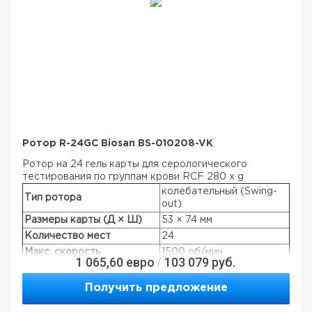
Ротор R-24GC Biosan BS-010208-VK
Ротор на 24 гель карты для серологического
тестирования по группам крови RCF 280 x g
колебательный (Swing-
Тип ротора
out)
Размеры карты (Д × Ш)
53 × 74 мм
Количество мест
24
Макс. скорость
1500 об/мин
1 065,60
евро
103 079
руб.
/
Макс. RCF: LMC-3000
280 × g
Макс. RCF: LMC-4200R
280 × g
Получить предложение
Производители гелевых
Grifols, DiaMed и т.д.