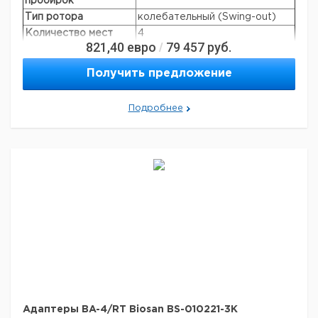
пробирок
Тип ротора
колебательный (Swing-out)
Количество мест
4
821,40
евро
79 457
руб.
/
Объем
15 мл
Макс. скорость
4200 об/мин
Получить предложение
Макс. RCF
3260 × g
Производители
Nunc, Greiner, Sarstedt, Corning,
Подробнее
пробирок:
Greiner Bio-one и т.д.
Aдаптеры BA-4/RT Biosan BS-010221-3K