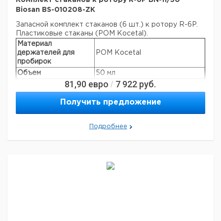
Комплект стаканов к ротору R-6P BN-11/30
Biosan BS-010208-ZK
Запасной комплект стаканов (6 шт.) к ротору R-6P.
Пластиковые стаканы (POM Kocetal).
Материал
держателей для
POM Kocetal
пробирок
Объем
50 мл
81,90
евро
7 922
руб.
/
Макс. скорость
4200 об/мин
Макс. температура
150 °C
Получить предложение
Производители
Nunc, Greiner, Sarstedt, Corning,
пробирок:
Greiner Bio-one и т.д.
Подробнее
Автоклавируемая
+