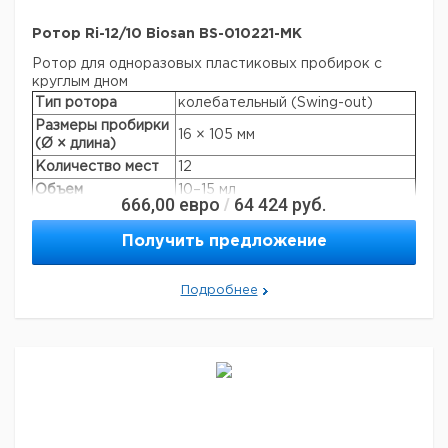
Ротор Ri-12/10 Biosan BS-010221-MK
Ротор для одноразовых пластиковых пробирок с
круглым дном
Тип ротора
колебательный (Swing-out)
Размеры пробирки
16 × 105 мм
(Ø × длина)
Количество мест
12
Объем
10–15 мл
666,00
евро
64 424
руб.
/
Макс. скорость
4200 об/мин
Макс. RCF
3160 × g
Получить предложение
Производители
Nunc, Greiner, Sarstedt, Corning,
пробирок:
Greiner Bio-one и т.д.
Подробнее
Автоклавируемая
+