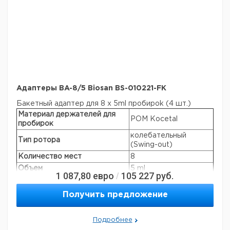
Aдаптеры BA-8/5 Biosan BS-010221-FK
Бакетный адаптер для 8 x 5ml пробироk (4 шт.)
Материал держателей для
POM Kocetal
пробирок
колебательный
Тип ротора
(Swing-out)
Количество мест
8
Объем
5 ml
1 087,80
евро
105 227
руб.
/
Макс. скорость
4200 об/мин
Макс. RCF
2370 × g
Получить предложение
Подробнее