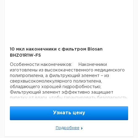
10 мкл наконечники с фильтром Biosan
BHZ01R1W-FS
Особенности наконечников:
Наконечники
изготовлены из высококачественного медицинского
полипропилена, а фильтрующий элемент – из
сверхвысокомолекулярного полиэтилена,
обладающего хорошей гидрофобностью;
Фильтрующий элемент эффективно защищает
пипетку от влаги, чтобы гарантировать безопасность
аспирации образца;
Нет внутреннего покрытия
поверхности, не загрязняет образец;
Имеет
Узнать цену
точные отметки;
Не содержит ДНКаз, РНКаз и
пирогенов;
Подходит для обычных пипеток, таких
как Biosan (серия Assist) Eppendorf и Gilson;
Подробнее
Поставляется в стерильных штативах, 96 шт. в
штативе.
Размер (В×Ø) 32 × 0.4 мм