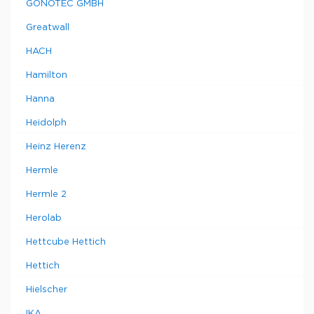
GONOTEC GMBH
Greatwall
HACH
Hamilton
Hanna
Heidolph
Heinz Herenz
Hermle
Hermle 2
Herolab
Hettcube Hettich
Hettich
Hielscher
IKA