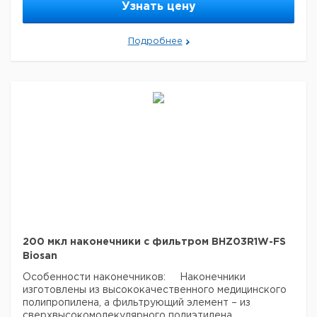
Узнать цену
точные отметки;
Не содержит ДНКаз, РНКаз и
пирогенов;
Подходит для обычных пипеток, таких
как Biosan (серия Assist) Eppendorf и Gilson;
Подробнее
Поставляется в стерильных штативах, 96 шт. в
штативе.
Размер (В×Ø) 86 × 0.8 мм
200 мкл наконечники с фильтром BHZ03R1W-FS
Biosan
Особенности наконечников:
Наконечники
изготовлены из высококачественного медицинского
полипропилена, а фильтрующий элемент – из
сверхвысокомолекулярного полиэтилена,