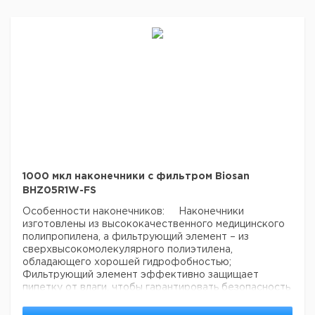
1000 мкл наконечники с фильтром Biosan
BHZ05R1W-FS
Особенности наконечников:
Наконечники
изготовлены из высококачественного медицинского
полипропилена, а фильтрующий элемент – из
сверхвысокомолекулярного полиэтилена,
обладающего хорошей гидрофобностью;
Фильтрующий элемент эффективно защищает
пипетку от влаги, чтобы гарантировать безопасность
аспирации образца;
Нет внутреннего покрытия
поверхности, не загрязняет образец;
Имеет