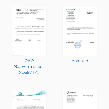
ОАО
Уралхим
"Фармстандарт-
УфаВИТА"