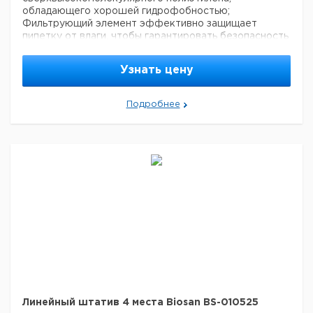
обладающего хорошей гидрофобностью;
Фильтрующий элемент эффективно защищает
пипетку от влаги, чтобы гарантировать безопасность
аспирации образца;
Нет внутреннего покрытия
поверхности, не загрязняет образец;
Имеет
Узнать цену
точные отметки;
Не содержит ДНКаз, РНКаз и
пирогенов;
Подходит для обычных пипеток, таких
как Biosan (серия Assist) Eppendorf и Gilson;
Подробнее
Поставляется в стерильных штативах, 96 шт. в
штативе.
Размер (В×Ø) 59 × 0.5 мм
Линейный штатив 4 места Biosan BS-010525