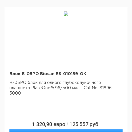
Блок B-05PO Biosan BS-010159-OK
B-05PO блок для одного глубоколуночного
планшета PlateOne® 96/500 мкл - Cat.No. S1896-
5000
1 320,90
евро
125 557
руб.
/