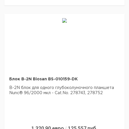
Блок B-2N Biosan BS-010159-DK
B-2N блок для одного глубоколуночного планшета
Nunc® 96/2000 мкл - Cat.No. 278743, 278752
1 320,90
евро
125 557
руб.
/