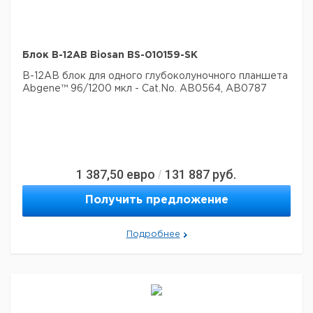
Блок B-12AB Biosan BS-010159-SK
B-12AB блок для одного глубоколуночного планшета
Abgene™ 96/1200 мкл - Cat.No. AB0564, AB0787
1 387,50
евро
131 887
руб.
/
Получить предложение
Подробнее