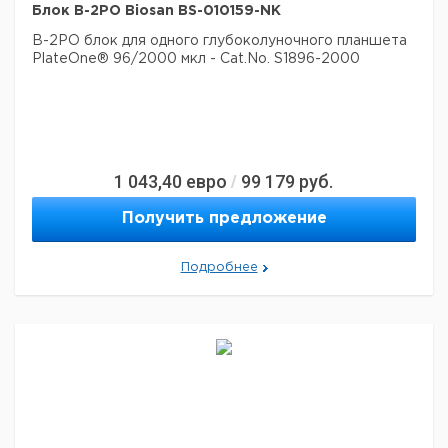
Блок B-2PO Biosan BS-010159-NK
B-2PO блок для одного глубоколуночного планшета
PlateOne® 96/2000 мкл - Cat.No. S1896-2000
1 043,40
евро
99 179
руб.
/
Получить предложение
Подробнее