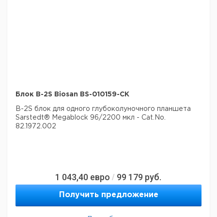
Блок B-2S Biosan BS-010159-CK
B-2S блок для одного глубоколуночного планшета
Sarstedt® Megablock 96/2200 мкл - Cat.No.
82.1972.002
1 043,40
евро
99 179
руб.
/
Получить предложение