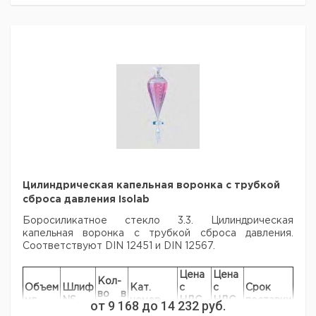
Спецификация
Максимальное ускорение: 4.226 x g
пробирок 0,5 мл и
6
9776488
Максимальначя скорость: 6.000 мин-1
Максимальный
микроконтейнеров
объем: 4 x 100 мл/32 x 15 мл
Аксессуары для
0,6 мл
настольной центрифуги Hettich ROTOFIX 32 A
Адаптер для
микроцентрифужных
6
9776487
пробирок 0,4 мл
Цена
Цена
Кол-
Адаптер для ПЦР-
Кат.
с
с
Срок
6
9776504
Тип
Описание
во в
сосудов 0,2 мл
номер
НДС,
НДС,
поставк
упак.
евро
руб
Бакет ротор 4 x
100 мл или 4
1624
1
9943386
планшеты без
стаканов
Цилиндрическая капельная воронка с трубкой
Бакет ротор 4 x
сброса давления Isolab
1324
100 мл без
1
9943387
стаканов
Боросиликатное стекло 3.3. Цилиндрическая
капельная воронка с трубкой
Цилиндрический
сброса давления.
Соответствуют DIN 12451 и DIN 12567.
стакан 100 мл к
1381
1
9943340
бакет ротору
1624
Цена
Цена
Кол-
Объем
Цилиндрический
Шлиф
Кат.
с
с
Срок
во в
мл.
стакан 100 мл
NS
номер
НДС,
НДС,
поставки
от
9 168
до
14 232
руб.
1390
упак.
1
9943350
для бакет
евро
руб