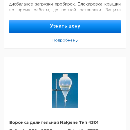
дисбалансе загрузки пробирок. Блокировка крышки
во время работы, до полной остановки. Защита
двигателя от перегрева.
Спецификация
Максимальное ускорение: 25.718 x g
Узнать цену
Максимальная скорость: 18000 об/мин
Максимальный
объем: 6 x 50 мл
Аксессуары для настольной
Подробнее
центрифуги EBA21
Цена
Цена
Кол-
Кат.
с
с
Срок
Тип
Описание
во в
номер
НДС,
НДС,
поставки
упак.
евро
руб
Угловой ротор
12 x 0.2 - 2 мл
1022
1
9943457
для
микропробирок
Угловой ротор
с крышкой 30 x
1089
1
9943376
0.2 - 2 мл для
микропробирок
Воронка делительная Nalgene Тип 4301
Угловой ротор
1416
1
9943377