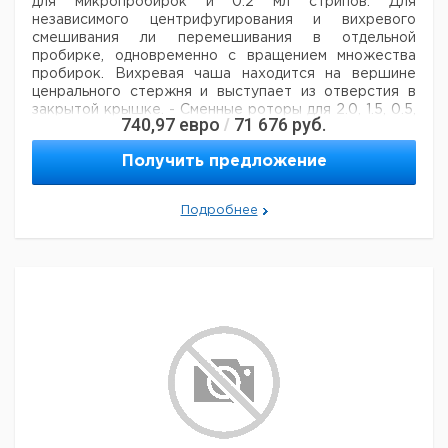
для микропробирок и 0.2 мл стрипов. Для
независимого центрифугирования и вихревого
смешивания ли перемешивания в отдельной
пробирке, одновременно с вращением множества
пробирок. Вихревая чаша находится на вершине
ценрального стержня и выступает из отверстия в
закрытой крышке.
- Сменные роторы для 2.0, 1.5, 0.5,
740,97
евро
71 676
руб.
/
0.2 мл наборов микропробирок и 0.2 мл стрипы.
-
фиксированная скорость: 2400 мин-1
-
Получить предложение
подолжительная работа или короткий режим
-
рабочая температура 4°C - 45°C
Подробнее