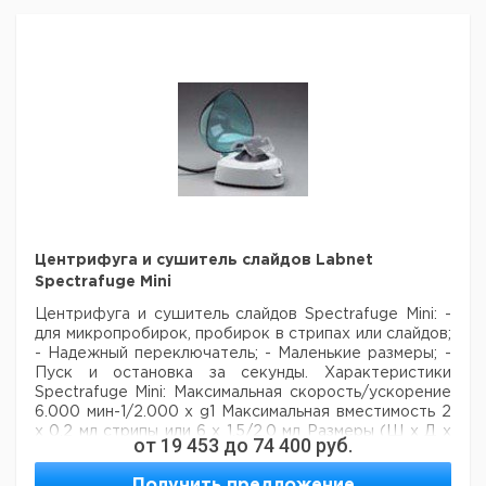
3115
30
25,7
94,5
1
9315708
3115
50*
29,0
107,7
1
9315709
Центрифуга и сушитель слайдов Labnet
Spectrafuge Mini
Центрифуга и сушитель слайдов Spectrafuge Mini:
-
для микропробирок, пробирок в стрипах или слайдов;
- Надежный переключатель;
- Маленькие размеры;
-
Пуск и остановка за секунды.
Характеристики
Spectrafuge Mini:
Максимальная скорость/ускорение
6.000 мин-1/2.000 x g1
Максимальная вместимость 2
x 0.2 мл стрипы или 6 x 1.5/2.0 мл
Размеры (Ш x Д x
от
19 453
до
74 400
руб.
В) 15 x 15 x 11.7см
Вес: 0.45 кг
Электричество:
Вращатель слайдов:
Максимальная скорость/
Получить предложение