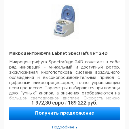
микроцентрифужных
6
9776487
пробирок 0,4 мл
Адаптер для ПЦР-
6
9776504
сосудов 0,2 мл
Микроцентрифуга Labnet Spectrafuge™ 24D
Микроцентрифуга Spectrafuge 24D сочетает в себе
ряд инноваций - уникальный
и доступный ротор,
эксклюзивная многопотокова система воздушного
охлаждения
и высокопроизводительный привод с
цифровым микропроцессором, точно управляющим
всем процессом.
Параметры выбираются при помощи
двух "умных" кнопок, а значения отображаются на
большом светодиодном
дисплее. Скорость можно
1 972,30
евро
189 222
руб.
/
устанавливать в об/мин и еденицах g. Уникальная
конструкция 24-местного ротора
обеспечивает
Получить предложение
легкий доступ к пробиркам. Дополнительный адаптер
StripSpin™ предназначен для пробирок
объемом 0,2
мл и стрипов. Мощный бесщеточный мотор быстро
Подробнее