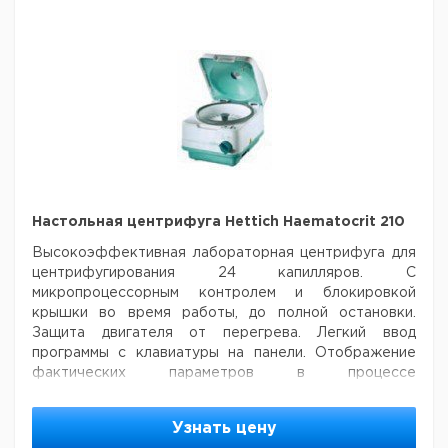
Настольная центрифуга Hettich Haematocrit 210
Высокоэффективная лабораторная центрифуга для
центрифугирования 24 капилляров. С
микропроцессорным контролем и блокировкой
крышки во время работы, до полной остановки.
Защита двигателя от перегрева. Легкий ввод
программы с клавиатуры на панели. Отображение
фактических параметров в процессе
центрифугирования.
Спецификация
Скорость: макс. 13000 об/мин
Узнать цену
Ускорение: макс. 16060xg
Вместимость: макс. 24 х