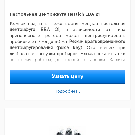
Настольная
с
231 x 292 x
центрифуга
угловым
4
1
9943110
216
EBA 20
ротором
Настольная центрифуга Hettich EBA 21
Настольная
с
231 x 292 x
центрифуга
угловым
6
1
9943463
Компактная, и в тоже время мощная настольная
216
EBA 20 S
ротором
центрифуга EBA 21
, в зависимости от типа
применяемого ротора может центрифугировать
пробирки от 7 мл до 50 мл.
Режим кратковременного
центрифугирования (pulse key).
Отключение при
дисбалансе загрузки пробирок. Блокировка крышки
во время работы, до полной остановки. Защита
двигателя от перегрева.
Спецификация
Максимальное ускорение: 25.718 x g
Узнать цену
Максимальная скорость: 18000 об/мин
Максимальный
объем: 6 x 50 мл
Аксессуары для настольной
Подробнее
центрифуги EBA21
Цена
Цена
Кол-
Кат.
с
с
Срок
Тип
Описание
во в
номер
НДС,
НДС,
поставки
упак.
евро
руб
Угловой ротор