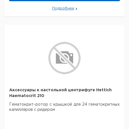
капилляра
Гематокрит-ротор с крышкой для 24
Подробнее
гематокритных капилляров с ридером
9.943 466
Аксессуары к настольной центрифуге Hettich
Haematocrit 210
Гематокрит-ротор с крышкой для 24 гематокритных
капилляров с ридером