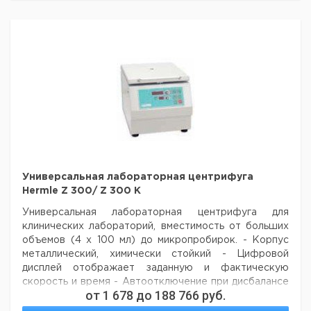
ротор 18 х
1
9945739
Угловой ротор
1,5-2,0 мл
Угловой ротор
4790
30 x 0,2 до 2 мл
1
9943435
4794
max. 6 x 94 мл с
1
9943438
Бакет
с крышкой
крышкой
ротор 6 х 5
1
9945740
Угловой ротр 48
мл
4760
x 0,2 мл или 6 x 8
1
9943436
ПЦР-стрипов
Угловой ротор
4795
1
9943437
max. 4 x 250 мл
Угловой ротор
4794
max. 6 x 94 мл с
1
9943438
крышкой
Универсальная лабораторная центрифуга
Hermle Z 300/ Z 300 K
Универсальная лабораторная центрифуга для
клинических лабораторий, вместимость от больших
объемов (4 х 100 мл) до микропробирок.
- Корпус
металлический, химически стойкий
- Цифровой
дисплей отображает заданную и фактическую
скорость и время
- Автоотключение при дисбалансе
от
1 678
до
188 766
руб.
- Установка скорости от 250 до 13500 об/мин с
шагом в 250 об/мин
- Выбор продолжительности: 1 -