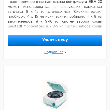
тоже время мощная настольная
центрифуга EBA 20
может использоваться в следующих вариантах
загрузки: 8 x 15 мл стандартных "биохимических"
пробирок, 4 x 15 мл конические пробирки, 4 x 8 мл
вакутейнеров, 8 x 9-10 мл систем забора крови
Sarstedt Monovettes, 8 x 8-9 мл систем забора крови
Greiner Vacuettes или 8 x 8-10 мл вакутейнеров.
Время центрифугирования: таймер 1- 99 мин или
Узнать цену
непрерывно. Режим кратковременного
центрифугирования (pulse key). Отключение при
дисбалансе
загрузки пробирок. Блокировка крышки
Подробнее
во время работы. Защита двигателя от перегрева.
Характеристики:
Максимальное ускорение
EBA 20:
3461 x g
EBA 20 S: 6153 x g
Максимальная скорость
вращения
EBA 20: 6000 об/мин
EBA 20 S: 8000 об/
мин
Максимальный объем: 8 x 15 мл
Ц
Кол-
Габаритные
Вес,
Кат.
с
Тип
Описание
во в
размеры, мм
кг
номер
Н
упак.
е