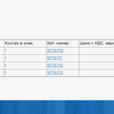
Кол-во в упак.
Кат. номер
Цена с НДС, евр
1
9776710
1
9776711
1
9776712
1
9776713