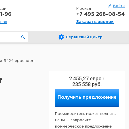
Войти
сии
Москва
1-96
+7 495 268-08-54
Заказать звонок
онах
Сервисный центр
а 5424 eppendorf
2 455,27
евро
/
f
235 558
руб.
Получить предложение
Производитель может поднять
запросите
цены —
коммерческое предложение