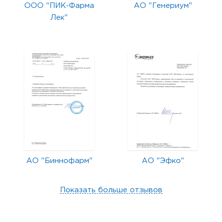
ООО "ПИК-Фарма
АО "Генериум"
Лек"
АО "Биннофарм"
АО "Эфко"
Показать больше отзывов