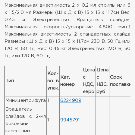
Максимальная вместимость 2 x 0.2 мл стрипы или 6
x 1.5/2.0 мл
Размеры (Ш x Д x В) 15 x 15 x 11.7см
Вес:
0.45 кг
Электричество:
Вращатель слайдов:
Максимальная скорость/ускорение 4.800 мин-1
Максимальная вместимость 2 стандартных слайда
Размеры (Ш x Д x В) 15 x 15 x 11.7см
230 В, 50 Гц или
120 В, 60 Гц
Вес: 0.45 кг
Электричество: 230 В, 50
Гц или 120 В, 60 Гц
Цена
Цена
Кол-
Кат.
с
с
Срок
Тип
во в
номер
НДС,
НДС,
поставки
упак.
евро
руб
Миницентрифуга
1
6224909
Вращатель
слайдов с 2-мя
1
9945791
боковыми
кассетами