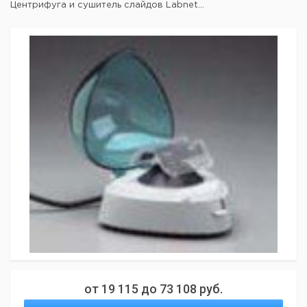
Центрифуга и сушитель слайдов Labnet...
от
19 115
до
73 108
руб.