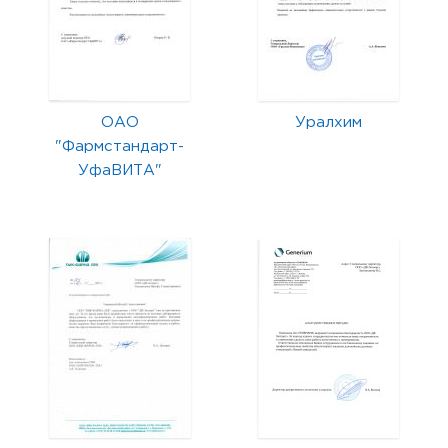
ОАО
Уралхим
"Фармстандарт-
УфаВИТА"