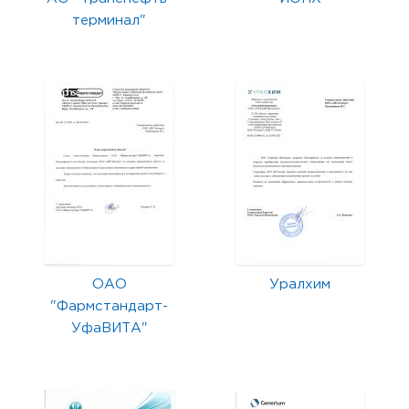
терминал"
ОАО
Уралхим
"Фармстандарт-
УфаВИТА"