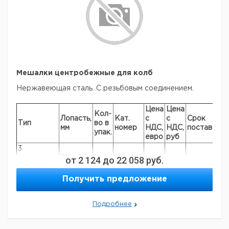
Рекомендуем купить по низкой цене.
Мешалки центробежные для колб
Нержавеющая сталь. С резьбовым соединением.
Цена
Цена
Кол-
Лопасть,
Кат.
с
с
Срок
Тип
во в
мм
номер
НДС,
НДС,
поставки
упак.
евро
руб
3
отверстия,
70 x 70
от
2 124
1
до
9156185
22 058
руб.
М6
Получить предложение
6
отверстий,
70 x 70
1
9156186
М6
Подробнее
Рекомендуем купить по низкой цене.