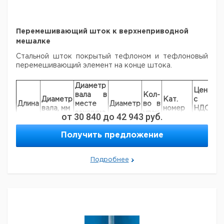
низкой цене.
Перемешивающий шток к верхнеприводной
мешалке
Стальной шток покрытый тефлоном и тефлоновый
перемешивающий элемент на конце штока.
Диаметр
Цена
Це
вала в
Кол-
Диаметр
Кат.
с
с
Длина
месте
Диаметр
во в
вала, мм
номер
НДС,
НД
зажимма,
упак.
от
30 840
до
42 943
руб.
евро
ру
мм
350
6
4,7
50
1
9197176
Получить предложение
450
8
6,5
90
1
9197177
350
10
8,0
90
1
9197178
Подробнее
450
10
8,0
90
1
9197179
600
10
8,0
90
1
9197180