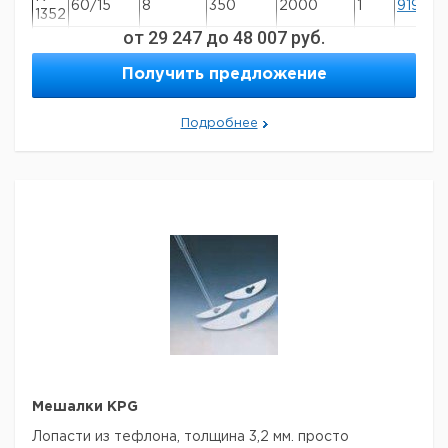
60/15
8
350
2000
1
919701
1352
от
29 247
до
48 007
руб.
R
100/24
8
550
800
1
919701
1355
Получить предложение
Рекомендуем купить по низкой цене.
Подробнее
Мешалки KPG
Лопасти из тефлона, толщина 3,2 мм. просто