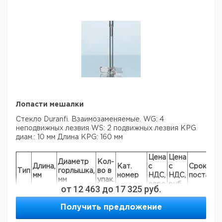
Лопасти мешалки
Стекло Duranfi. Взаимозаменяемые.
WG: 4
неподвижных лезвия
WS: 2 подвижных лезвия
KPG
диам.: 10 мм
Длина KPG: 160 мм
Цена
Цена
Диаметр
Кол-
Длина,
Кат.
с
с
Срок
Тип
горлышка,
во в
мм
номер
НДС,
НДС,
поставки
мм
упак.
евро
руб
от
12 463
до
17 325
руб.
WG
320
60
1
9197321
10
Получить предложение
WG
370
60
1
9197322