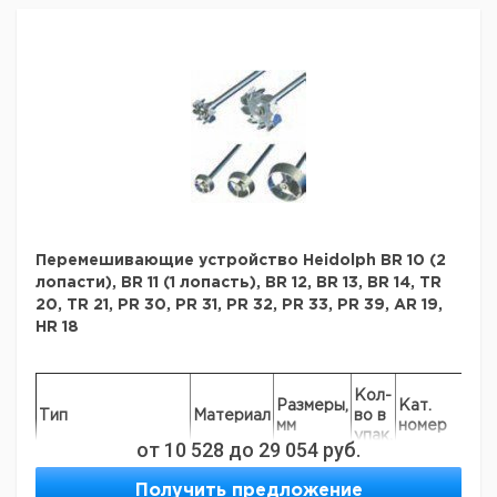
Перемешивающие устройство Heidolph BR 10 (2
лопасти), BR 11 (1 лопасть), BR 12, BR 13, BR 14, TR
20, TR 21, PR 30, PR 31, PR 32, PR 33, PR 39, AR 19,
HR 18
Це
Кол-
Размеры,
Кат.
с
Тип
Материал
во в
мм
номер
НД
упак.
от
10 528
до
29 054
руб.
ев
Перемешивающие
Получить предложение
устройство