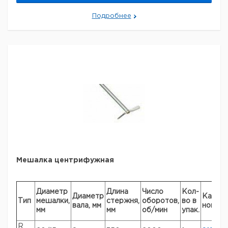
1313
Подробнее
Рекомендуем купить по низкой цене.
Мешалка центрифужная
Диаметр
Длина
Число
Кол-
Диаметр
Кат.
Тип
мешалки,
стержня,
оборотов,
во в
вала, мм
номер
мм
мм
об/мин
упак.
R