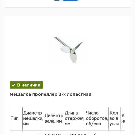
2311
Рекомендуем купить по низкой цене.
В наличии
Мешалка пропеллер 3-х лопастная
Диаметр
Длина
Число
Кол-
Диаметр
Кат.
Тип
мешалки,
стержня,
оборотов,
во в
вала, мм
номер
мм
мм
об/мин
упак.
R