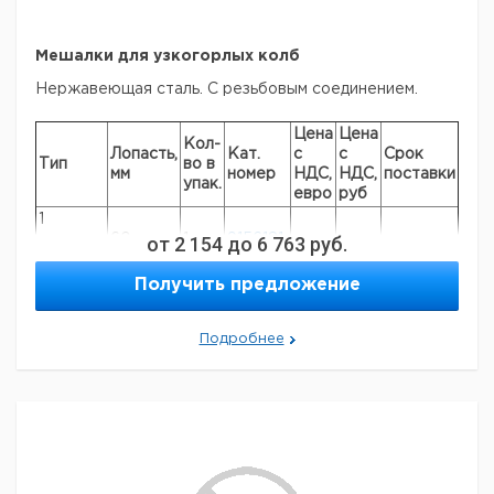
Мешалки для узкогорлых колб
Нержавеющая сталь. С резьбовым соединением.
Цена
Цена
Кол-
Лопасть,
Кат.
с
с
Срок
Тип
во в
мм
номер
НДС,
НДС,
поставки
упак.
евро
руб
1
лопасть,
60
от
2 154
1
до
9156181
6 763
руб.
M6
Получить предложение
2
лопасти,
60
1
9156182
M6
Подробнее
2
лопасти,
90
1
9156183
M6
2
лопасти,
100
1
9156184
M6