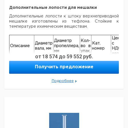
Дополнительные лопости для мешалки
Дополнительные лопости к штоку верхнеприводной
мешалке изготовлены из тефлона. Стойкие к
температуре ихимическим веществам.
Цена
Ц
Диаметр
Кол-
Диаметр
Кат.
с
с
Описание
пропеллера,
во в
вала, мм
номер
НДС,
Н
мм
упак.
евро
р
от
18 574
до
59 552
руб.
3-
лопастной
8
75
1
6233277
Получить предложение
пропеллер
3-
Подробнее
лопастной
10
75
1
6231491
пропеллер
3-
лопастной
10
140
1
7651149
пропеллер
Макси
3-
лопастной
16
200
1
6227770
пропеллер