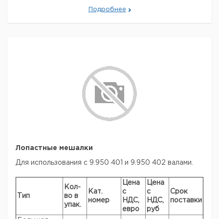
10
Подробнее
WG
410
60
1
9197323
10
WG
440
60
1
9197324
10
WS
320
25
1
9197311
10
WS
370
25
1
9197312
10
WS
410
25
1
9197313
10
WS
440
25
1
9197314
10
Рекомендуем купить по низкой цене.
Лопастные мешалки
Для использования с 9.950 401 и 9.950 402 валами.
Цена
Цена
Кол-
Кат.
с
с
Срок
Тип
во в
номер
НДС,
НДС,
поставки
упак.
евро
руб