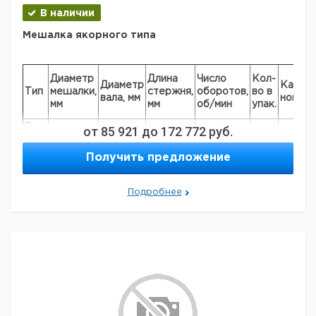
В наличии
Мешалка якорного типа
Диаметр
Длина
Число
Кол-
Диаметр
Кат.
Тип
мешалки,
стержня,
оборотов,
во в
вала, мм
номер
мм
мм
об/мин
упак.
R
от
85 921
до
172 772
руб.
45
8
350
1000
1
919703
1330
R
Получить предложение
90
8
350
1000
1
919703
1331
R
150
10
550
800
1
919703
Подробнее
1333
Рекомендуем купить по низкой цене.