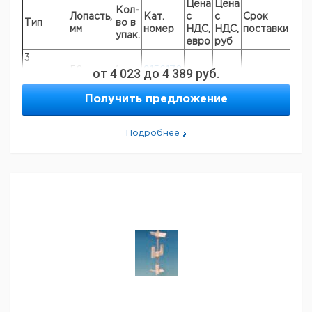
Цена
Цена
Кол-
Лопасть,
Кат.
с
с
Срок
Тип
во в
мм
номер
НДС,
НДС,
поставки
упак.
евро
руб
3
лопасти,
50
от
4 023
1
до
9156170
4 389
руб.
М6
Получить предложение
3
лопасти,
70
1
9156171
М6
Подробнее
3
лопасти,
100
1
9156172
М6
3
лопасти,
140
1
9156173
М6
3
лопасти,
140
1
9156148
М10