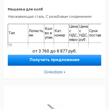
Мешалка для колб
Нержавеющая сталь. С резьбовым соединением
Цена
Цена
Кол-
Лопасть,
Кат.
с
с
Срок
Тип
во в
мм
номер
НДС,
НДС,
поставки
упак.
евро
руб
10
отверстий,
70 x 100
от
3 760
1
до
9156187
8 877
руб.
М6
Получить предложение
14
отверстий,
70 x 150
1
9156188
М6
Подробнее
Рекомендуем купить по низкой цене.