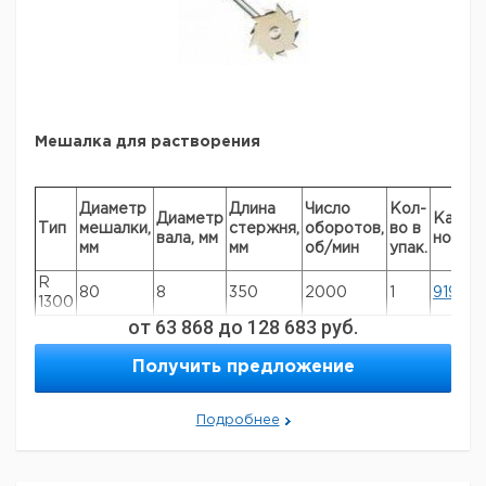
Мешалка для растворения
Диаметр
Длина
Число
Кол-
Диаметр
Кат.
Тип
мешалки,
стержня,
оборотов,
во в
вала, мм
номер
мм
мм
об/мин
упак.
R
80
8
350
2000
1
919700
1300
от
63 868
до
128 683
руб.
R
100
10
350
1000
1
91970
1302
Получить предложение
R
42
8
350
2000
1
91970
1303
Подробнее