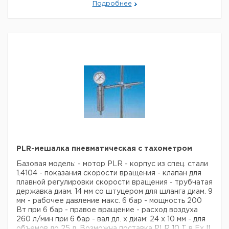
без
Кат
1)
Подробнее
Тип
момент,
Привод
Вязкость
во в
нагрузки,
но
Гибкое
Нм
упак.
мин-1
соединение с
PLR
патроном для
15000
0.3
0
Низкая
1
97
9.816
10
мешалок с
1
511
диасетром вала
PLR
1750
2.3
1
Средняя
1
97
от 5 до 8 мм (для
11
RZR 1)
PLR
1000
3.5
2
Высокая
1
97
Дистанционный
12
9.816
пульт с функцией
1
PLR
512
80
25.0
3
Максимальная
1
97
Старт/Стоп
13
PLR
600
7.6
2
Высокая
1
97
Рекомендуем купить по низкой цене.
28
Рекомендуем купить по низкой цене.
PLR-мешалка пневматическая с тахометром
Базовая модель:
- мотор PLR
- корпус из спец. стали
1.4104
- показания скорости вращения
- клапан для
плавной регулировки скорости вращения
- трубчатая
державка диам. 14 мм со штуцером для шланга диам. 9
мм
- рабочее давление макс. 6 бар
- мощность 200
Вт при 6 бар
- правое вращение
- расход воздуха
260 л/мин при 6 бар
- вал дл. х диам: 24 х 10 мм
- для
объемов до 25 л.
Возможна поставка PLR 10 Т в Ex II