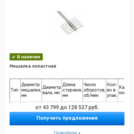
В наличии
Мешалка лопастная
Диаметр
Длина
Число
Кол-
Диаметр
Кат.
Тип
мешалки,
стержня,
оборотов,
во в
вала, мм
номер
мм
мм
об/мин
упак.
R
от
43 799
до
128 527
руб.
70
8
550
800
1
919701
1375
R
Получить предложение
150
10
550
800
1
91970
1376
R
150
13
800
600
1
91970
Подробнее