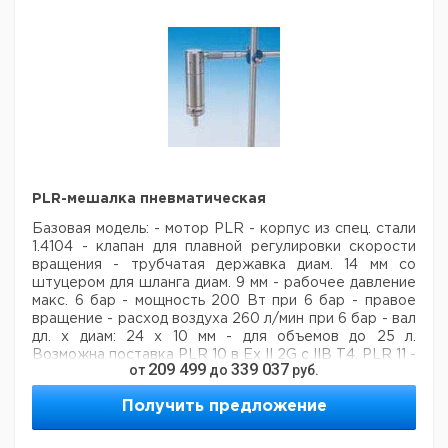
Защитный колпак
для вала
мешалки,
9.816
1
регулируемый по
566
высоте,
плексигласс
Гибкий вал для
7.047
перемешивания,
1
043
8 мм
Программное
6.203
обеспечение
1
PLR-мешалка пневматическая
518
Watch & Control
Базовая модель:
- мотор PLR
- корпус из спец. стали
Горизонтальный
6.228
1
1.4104
- клапан для плавной регулировки скорости
штатив S2 XXL
500
вращения
- трубчатая державка диам. 14 мм со
Гибкое
штуцером для шланга диам. 9 мм
- рабочее давление
7.047
сочленение
1
макс. 6 бар
- мощность 200 Вт при 6 бар
- правое
042
мешалки 10 мм
вращение
- расход воздуха 260 л/мин при 6 бар
- вал
Переходник из
7.076
дл. х диам: 24 х 10 мм
- для объемов до 25 л.
1
ПТФЭ, NS 29/32
415
Возможна поставка PLR 10 в Ex II 2G c IIB T4, PLR 11 -
209 499
339 037
от
до
руб.
PLR 13, PLR 28 в Ex II 2G c IIB T5 соотв. дир. 94/9 EG
Телескопический
7.621
1
(ATEX).
штатив
811
Получить предложение
Патрон для вала
9.816
Скорость
на 8 мм (для RZR
1
Крутящий
Кол-
508