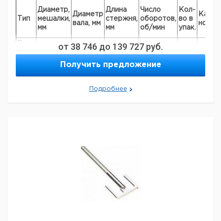
Диаметр,
Длина
Число
Кол-
Диаметр
Кат.
Тип
мешалки,
стержня,
оборотов,
во в
вала, мм
номер
мм
мм
об/мин
упак.
R
от
38 746
до
139 727
руб.
50
8
350
2000
1
91970
1342
R
Получить предложение
100
8
540
800
1
91970
1345
R
150
13
800
600
1
91970
Подробнее
2302