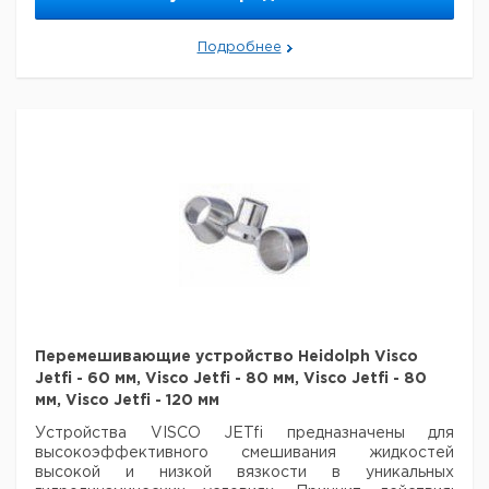
Heidolph
V 2A
50 x 12
1
9816540
Лопастная
Подробнее
мешалка BR 10 (2
лопасти)
Перемешивающие
устройство
Heidolph
V 2A
50 x 12
1
9816541
Лопастная
мешалка BR 11 (1
лопасть)
Перемешивающие
устройство
Heidolph
V 2A
60 x 15
1
9816542
Лопастная
мешалка BR 12
Перемешивающие
устройство
Перемешивающие устройство Heidolph Visco
Heidolph
V 2A
70 x 70
1
9816543
Jetfi - 60 мм, Visco Jetfi - 80 мм, Visco Jetfi - 80
Лопастная
мм, Visco Jetfi - 120 мм
мешалка BR 13
Перемешивающие
Устройства VISCO JETfi предназначены для
устройство
высокоэффективного смешивания жидкостей
Heidolph
V 2A
90 x 10
1
9816544
высокой и низкой вязкости в уникальных
Лопастная