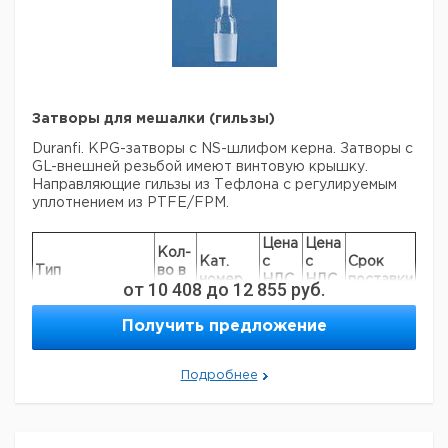
Макси
3-
лопастная
10
100
1
9197170
крыльчатка
3-
лопастная
10
150
1
6401547
Затворы для мешалки (гильзы)
крыльчатка
Duranfi. KPG-затворы с NS-шлифом керна. Затворы с
Якорь
8
0
1
9197171
GL-внешней резьбой имеют винтовую крышку.
Якорь
10
0
1
6233254
Направляющие гильзы из Тефлона с регулируемым
Якорь
8
0
1
9197172
уплотнением из PTFE/FPM.
Якорь
10
0
1
9197173
Цена
Цена
Лопасть
8
0
1
9197174
Кол-
Кат.
с
с
Срок
Лопасть
10
0
1
6229275
Тип
во в
номер
НДС,
НДС,
поставки
от
10 408
до
12 855
руб.
упак.
Лопасть
16
0
1
9197175
евро
руб
С прецизионной
Получить предложение
цилиндрической
1
9197351
втулкой
Подробнее
С внешней
1
9197355
резьбой GL
Рекомендуем купить по низкой цене.