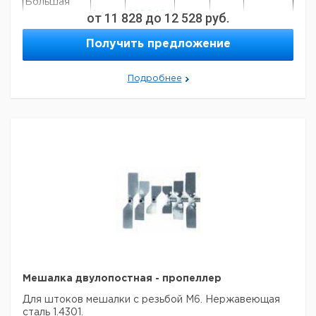
Большая
лопастная
от
1
11 828
9950404
до
12 528
руб.
мешалка
Получить предложение
Якорь
1
9950407
Малая
лопастная
1
9950403
Подробнее
мешалка
2-лопастной
1
9950406
пропеллер
4-лопастной
1
9950405
пропеллер
Рекомендуем купить по низкой цене.
Мешалка двулопостная - пропеллер
Для штоков мешалки с резьбой M6. Нержавеющая
сталь 1.4301.