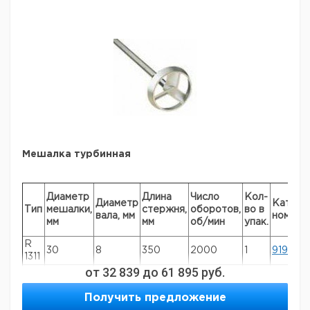
Мешалка турбинная
Диаметр
Длина
Число
Кол-
Диаметр
Кат.
Тип
мешалки,
стержня,
оборотов,
во в
вала, мм
номер
мм
мм
об/мин
упак.
R
30
8
350
2000
1
919703
1311
от
32 839
до
61 895
руб.
R
50
8
350
2000
1
9197031
1312
Получить предложение
R
70
10
400
800
1
919703