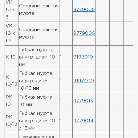
VK
Соединительная
10 x
1
9779005
муфта
8
VK
Соединительная
10 x
1
9779006
муфта
10
Гибкая муфта,
K 10
внутр. диам. 10
1
9198010
мм
Гибкая муфта,
K
внутр. диам.
1
9197400
10/13
10/13 мм
PK
Гибкая муфта
1
9779013
10
10 мм
Гибкая муфта,
PK
внутр. диам. 10
1
9779014
10/13
/ 13 мм
Нержавеющая