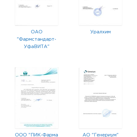
ОАО
Уралхим
"Фармстандарт-
УфаВИТА"
ООО "ПИК-Фарма
АО "Генериум"