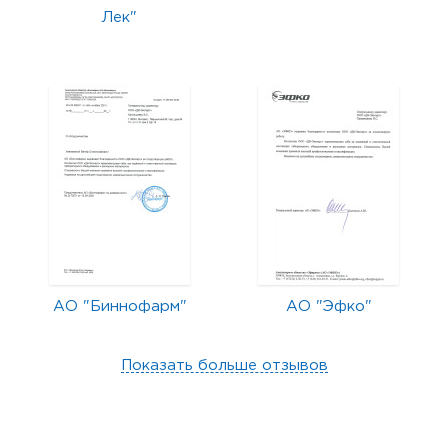
Лек"
АО "Биннофарм"
АО "Эфко"
Показать больше отзывов