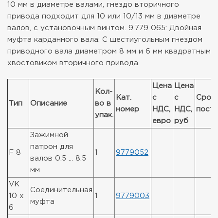
10 мм в диаметре валами, гнездо вторичного
привода подходит для 10 или 10/13 мм в диаметре
валов, с установочным винтом.
9.779 065: Двойная
муфта карданного вала:
С шестиугольным гнездом
приводного вала диаметром 8 мм и 6 мм квадратным
хвостовиком вторичного привода.
Цена
Цена
Кол-
Кат.
с
с
Срок
Тип
Описание
во в
номер
НДС,
НДС,
поста
упак.
евро
руб
Зажимной
патрон для
F 8
1
9779052
валов 0.5 ... 8.5
мм
VK
Соединительная
10 x
1
9779003
муфта
6