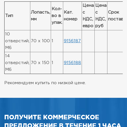
Цена
Цена
Кол-
Лопасть,
Кат.
с
с
Срок
Тип
во в
мм
номер
НДС,
НДС,
поставк
упак.
евро
руб
10
отверстий,
70 x 100
1
9156187
М6
14
отверстий,
70 x 150
1
9156188
М6
Рекомендуем купить по низкой цене.
ПОЛУЧИТЕ КОММЕРЧЕСКОЕ
ПРЕДЛОЖЕНИЕ В ТЕЧЕНИЕ 1 ЧАСА