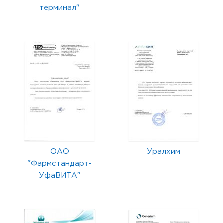
терминал"
ОАО
Уралхим
"Фармстандарт-
УфаВИТА"