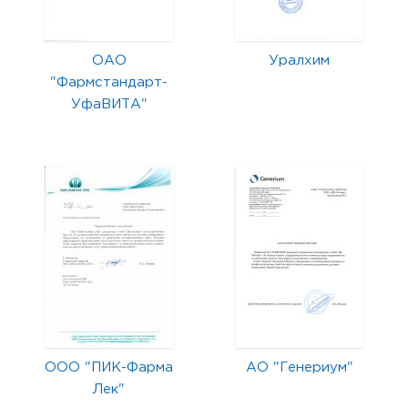
ОАО
Уралхим
"Фармстандарт-
УфаВИТА"
ООО "ПИК-Фарма
АО "Генериум"
Лек"