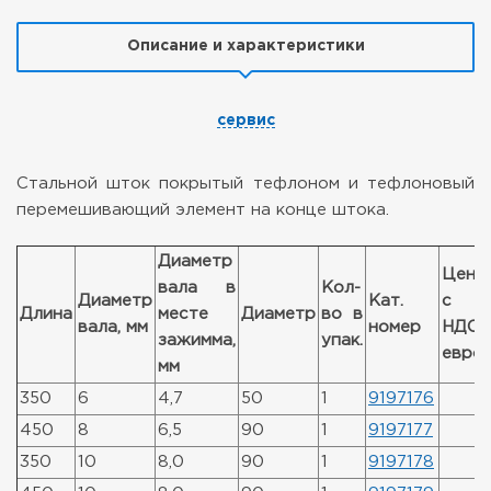
Описание и характеристики
сервис
Стальной шток покрытый тефлоном и тефлоновый
перемешивающий элемент на конце штока.
Диаметр
Цена
вала в
Кол-
Диаметр
Кат.
с
Длина
месте
Диаметр
во в
вала, мм
номер
НДС,
зажимма,
упак.
евро
мм
350
6
4,7
50
1
9197176
450
8
6,5
90
1
9197177
350
10
8,0
90
1
9197178