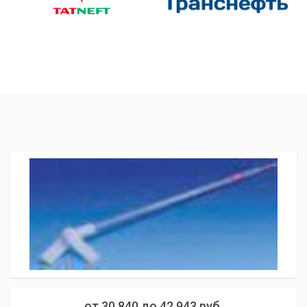
от
30 840
до
42 943
руб.