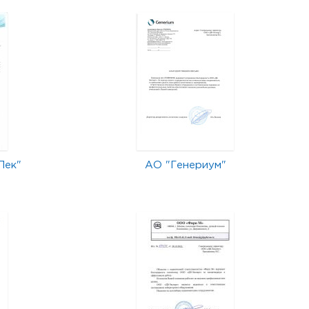
Лек"
АО "Генериум"