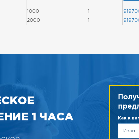
1000
1
91970
2000
1
91970
ЕСКОЕ
Полу
пред
НИЕ 1 ЧАСА
Как к в
еское