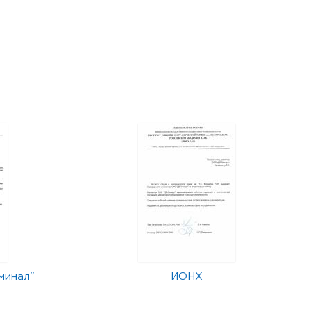
минал"
ИОНХ