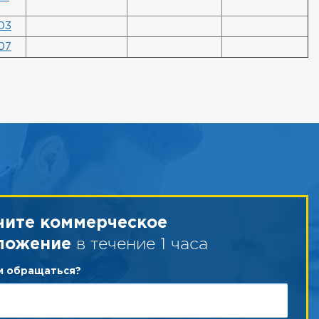
03
07
чите коммерческое
в течение 1 часа
ложение
ам обращаться?