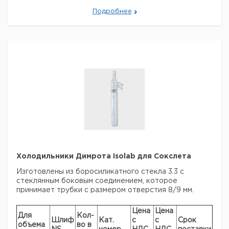
160
29/32
29/32
1
9012508
Подробнее
250
14/23
14/23
1
9012509
250
29/32
29/32
1
6253331
400
14/23
14/23
1
9012510
400
29/32
29/32
1
6243669
Холодильники Димрота Isolab для Сокслета
Изготовлены из боросиликатного стекла 3.3 с
стеклянным боковым соединением, которое
принимает трубки с размером отверстия 8/9 мм.
Цена
Цена
Для
Кол-
Шлиф
Кат.
с
с
Срок
объема
во в