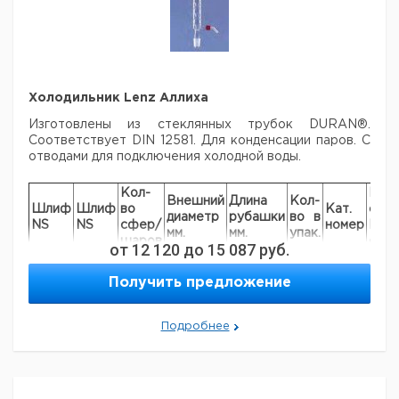
Холодильник Lenz Аллиха
Изготовлены из стеклянных трубок DURAN®.
Соответствует DIN 12581.
Для конденсации паров. С
отводами для подключения холодной воды.
Кол-
Цен
Внешний
Длина
Кол-
Шлиф
Шлиф
во
Кат.
с
диаметр
рубашки
во в
NS
NS
сфер/
номер
НДС
мм.
мм.
упак.
шаров
евр
от
12 120
до
15 087
руб.
9.012
14/23
14/23
4
30
160
1
511
Получить предложение
9.012
19/26
19/26
4
30
160
1
516
Подробнее
9.012
29/32
29/32
5
40
250
1
517
9.012
29/32
29/32
8
40
400
1
515