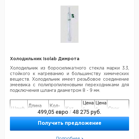
Холодильник Isolab Димрота
Холодильник из боросиликатного стекла марки 3.3,
стойкого к нагреванию
и большинству химических
веществ. Холодильник имеет резьбовое
соединение
змеевика с полипропиленовыми переходниками для
подключения шланга диаметром 8 - 9 мм.
Цена
Цена
Длина
Кол-
Шлиф
Кат.
с
с
Срок
499,05
евро
48 275
руб.
/
рубашки
во в
NS
номер
НДС,
НДС,
поставки
мм
упак.
евро
руб
Получить предложение
4.008
45/40
300
1
416
Подробнее