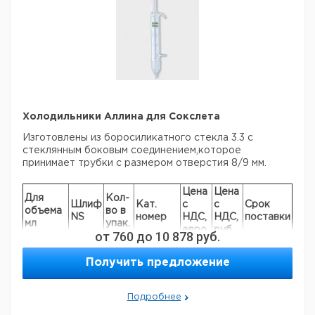
Холодильники Аллина для Сокслета
Изготовлены из боросиликатного стекла 3.3 с
стеклянным боковым соединением,которое
принимает трубки с размером отверстия 8/9 мм.
Цена
Цена
Для
Кол-
Шлиф
Кат.
с
с
Срок
объема
во в
NS
номер
НДС,
НДС,
поставки
мл
упак.
евро
руб
от
760
до
10 878
руб.
30
29/32
1
9012540
Получить предложение
70
34/35
1
9012541
100/250
45/40
1
6254106
Подробнее