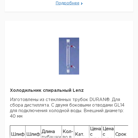
Подробнее
6.2
29/32
5
28
160
резьба GL 14
1
774
6.2
45/40
5
40
250
резьба GL 14
1
397
Холодильник спиральный Lenz
Изготовлены из стеклянных трубок DURAN®. Для
сбора дистиллята. С двумя боковыми
отводами GL14
для подключения холодной воды.
Внешний диаметр:
40 мм
Цена
Цена
Длина
Кол-
Шлиф
Шлиф
Кат.
с
с
Срок
рубашки
во в