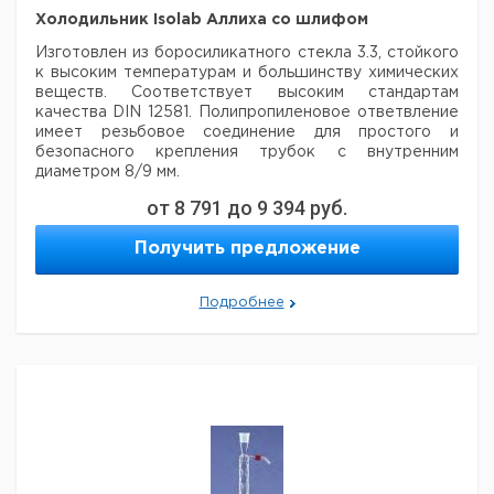
Холодильник Isolab Аллиха со шлифом
Изготовлен из боросиликатного стекла 3.3, стойкого
к высоким температурам
и большинству химических
веществ. Соответствует высоким стандартам
качества DIN
12581. Полипропиленовое ответвление
имеет резьбовое соединение для простого и
безопасного крепления
трубок с внутренним
диаметром 8/9 мм.
от
8 791
до
9 394
руб.
Цена
Длина
Кол-
Шлиф
Кат.
с
Описание
Получить предложение
РУБАШКИ
во в
NS
номер
НДС,
ММ.
упак.
евро
с
Подробнее
4.008
полипропиленовым
29/32
160
1
406
ответвлением
с
4.008
полипропиленовым
29/32
300
1
407
ответвлением
с
4.008
полипропиленовым
29/32
400
1
408
ответвлением