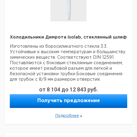
Холодильники Димрота Isolab, стеклянный шлиф
Изготовлены из боросиликатного стекла 3.3.
Устойчивые к высоким температурам и большинству
химических веществ. Соответствуют DIN 12591.
Поставляются с боковым стеклянным соединением,
которое имеет резьбовой разъем для легкой и
безопасной установки трубки.Боковые соединения
для трубок с 8/9 мм размером отверстия.
от
8 104
до
12 843
руб.
Цена
Цена
Длина
Кол-
Шлиф
Шлиф
Кат.
с
с
Срок
рубашки
Получить предложение
во в
NS
NS
номер
НДС,
НДС,
постав
мм
упак.
евро
руб
160
14/23
14/23
1
9012525
Подробнее
160
29/32
29/32
1
9012526
250
14/23
14/23
1
9012527
250
29/32
29/32
1
6258228