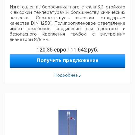
Изготовлен из боросиликатного стекла 3.3, стойкого
к высоким температурам
и большинству химических
веществ. Соответствует высоким стандартам
качества DIN
12581. Полипропиленовое ответвление
имеет резьбовое соединение для простого и
безопасного крепления
трубок с внутренним
диаметром 8/9 мм.
120,35
евро
11 642
руб.
/
Цена
Це
Длина
Кол-
Шлиф
Кат.
с
с
Описание
Получить предложение
рубашки
во в
NS
номер
НДС,
НД
мм.
упак.
евро
ру
с
Подробнее
4.008
полипропиленовым
29/32
300
1
415
ответвлением
с
9.012
полипропиленовым
29/32
400
1
545
ответвлением