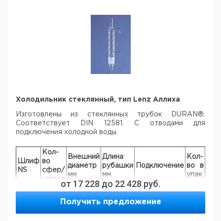
Холодильник стеклянный, тип Lenz Аллиха
Изготовлены из стеклянных трубок DURAN®.
Соответствует DIN 12581. С отводами для
подключения холодной воды.
Кол-
Внешний
Длина
Кол-
Шлиф
во
Кат.
диаметр
рубашки
Подключение
во в
NS
сфер/
ном
мм.
мм.
упак.
шаров
от
17 228
до
22 428
руб.
6.2
29/32
5
28
160
насадка
1
890
Получить предложение
7.2
45/40
5
40
250
насадка
1
489