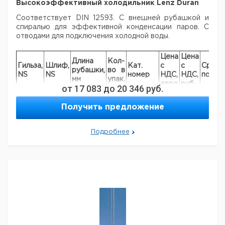
Высокоэффективный холодильник Lenz Duran
Соответствует DIN 12593. С внешней рубашкой и
спиралью для эффективной конденсации паров. С
отводами для подключения холодной воды.
Цена
Цена
Длина
Кол-
Гильза,
Шлиф,
Кат.
с
с
Срок
рубашки,
во в
NS
NS
номер
НДС,
НДС,
поста
мм
упак.
евро
руб
от
17 083
до
20 346
руб.
29/32
29/32
160
1
9012542
Получить предложение
29/32
29/32
250
1
9012543
29/32
29/32
400
1
9012544
Подробнее