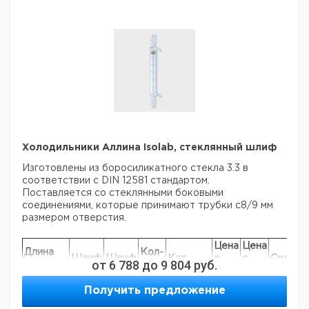
400
14/23
14/23
1
9012528
400
29/32
29/32
1
6243670
Холодильники Аллина Isolab, стеклянный шлиф
Изготовлены из боросиликатного стекла 3.3 в
соответствии с DIN 12581 стандартом.
Поставляется со стеклянными боковыми
соединениями, которые принимают трубки с8/9 мм
размером отверстия.
Цена
Цена
Длина
Кол-
Шлиф
Шлиф
Кат.
с
с
Срок
от
6 788
до
9 804
руб.
рубашки
во в
NS
NS
номер
НДС,
НДС,
постав
мм
упак.
евро
руб
Получить предложение
160
14/23
14/23
1
9012507