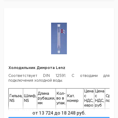
Холодильник Димрота Lenz
Соответствует DIN 12591. С отводами для
подключения холодной воды.
Цена
Цена
Длина
Кол-
Гильза,
Шлиф,
Кат.
с
с
Срок
рубашки,
во в
NS
NS
номер
НДС,
НДС,
поста
мм
упак.
евро
руб
14/23
14/23
от
160
13 724
до
1
18 248
9012530
руб.
29/32
29/32
250
1
9012533