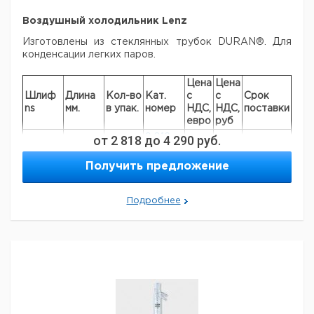
Воздушный холодильник Lenz
Изготовлены из стеклянных трубок DURAN®. Для
конденсации легких паров.
Цена
Цена
Шлиф
Длина
Кол-во
Кат.
с
с
Срок
ns
мм.
в упак.
номер
НДС,
НДС,
поставки
евро
руб
от
2 818
до
9.012
4 290
руб.
14/23
700
1
470
Получить предложение
9.012
29/32
1000
1
471
Подробнее