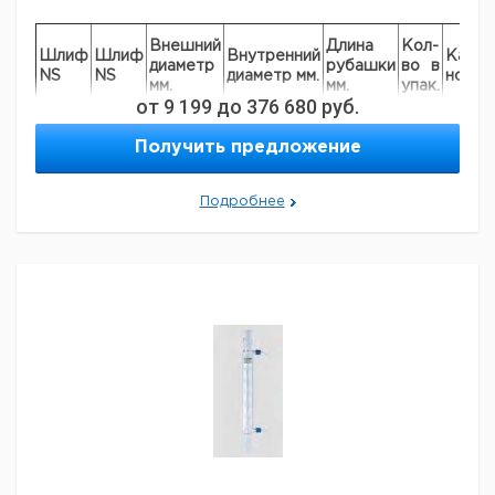
Внешний
Длина
Кол-
Шлиф
Шлиф
Внутренний
Кат.
диаметр
рубашки
во в
NS
NS
диаметр мм.
номер
мм.
мм.
упак.
от
9 199
до
376 680
руб.
9.012
14/23
14/23
20
12
160
1
502
Получить предложение
9.012
19/26
19/26
24
16
160
1
501
Подробнее
9.012
29/32
29/32
24
16
250
1
505
9.012
29/32
29/32
24
16
400
1
506