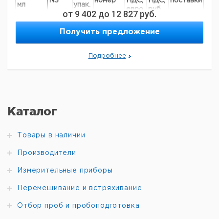
NS
номер
НДС,
НДС,
поставки
мл
упак.
евро
руб
от
9 402
до
12 827
руб.
30
29/32
1
9012538
Получить предложение
70
34/35
1
9012539
100/250
45/40
1
6254108
Подробнее
Каталог
Товары в наличии
Производители
Измерительные приборы
Перемешивание и встряхивание
Отбор проб и пробоподготовка