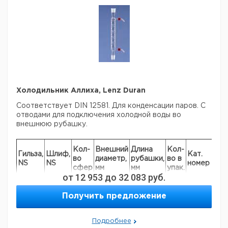
Холодильник Аллиха, Lenz Duran
Соответствует DIN 12581. Для конденсации паров. С
отводами для подключения холодной воды во
внешнюю рубашку.
Це
Кол-
Внешний
Длина
Кол-
Гильза,
Шлиф,
Кат.
с
во
диаметр,
рубашки,
во в
NS
NS
номер
НД
сфер
мм
мм
упак.
ев
от
12 953
до
32 083
руб.
14/23
14/23
4
30
160
1
9012511
Получить предложение
19/26
19/26
4
30
160
1
9012516
29/32
29/32
5
40
250
1
9012517
29/32
29/32
8
40
400
1
9012515
Подробнее