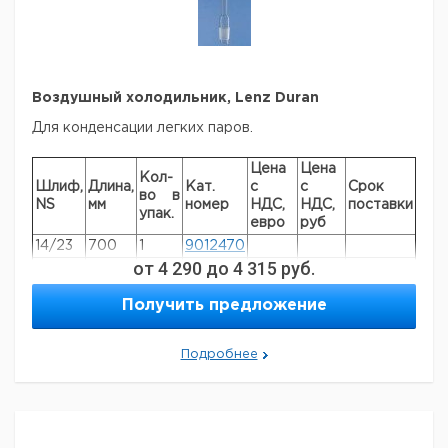
Воздушный холодильник, Lenz Duran
Для конденсации легких паров.
Цена
Цена
Кол-
Шлиф,
Длина,
Кат.
с
с
Срок
во в
NS
мм
номер
НДС,
НДС,
поставки
упак.
евро
руб
14/23
700
1
9012470
от
4 290
до
4 315
руб.
29/32
1000
1
9012471
Получить предложение
Подробнее