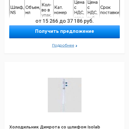
Цена
Цена
Кол-
Шлиф,
Объем,
Кат.
с
с
Срок
во в
NS
мл
номер
НДС,
НДС,
поставки
упак.
евро
руб
от
15 266
до
37 186
руб.
100 -
45/40
1
9043023
250
Получить предложение
300 -
60/46
1
9043026
500
Подробнее
71/51
1000
1
9043027
Холодильник Димрота со шлифом Isolab