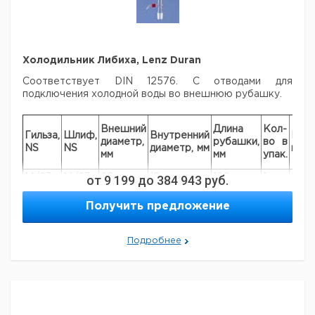
Холодильник Либиха, Lenz Duran
Соответствует DIN 12576. С отводами для
подключения холодной воды во внешнюю рубашку.
Внешний
Длина
Кол-
Гильза,
Шлиф,
Внутренний
Кат.
диаметр,
рубашки,
во в
NS
NS
диаметр, мм
ном
мм
мм
упак.
14/23
14/23
от
20
9 199
до
12
384 943
руб.
160
1
901
19/26
19/26
24
16
160
1
9012
Получить предложение
29/32
29/32
24
16
250
1
901
29/32
29/32
24
16
400
1
901
Подробнее