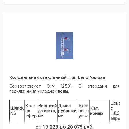
Холодильник стеклянный, тип Lenz Аллиха
Соответствует DIN 12581. С отводами для
подключения холодной воды.
Цена
Це
Кол-
Внешний
Длина
Кол-
Шлиф,
Кат.
с
с
во
диаметр,
рубашки,
во в
NS
номер
НДС,
НД
сфер
мм
мм
упак.
евро
ру
29/32
5
от
40
17 228
160
до
20 075
1
руб.
6204890