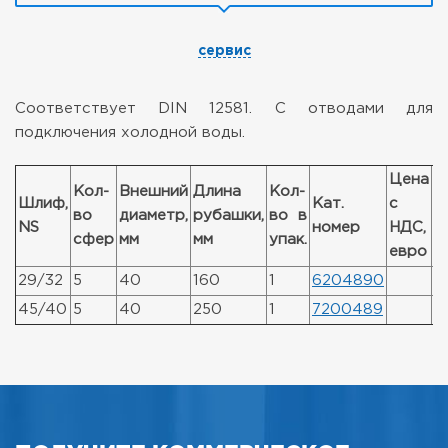
сервис
Соответствует DIN 12581. С отводами для
подключения холодной воды.
Цена
Ц
Кол-
Внешний
Длина
Кол-
Шлиф,
Кат.
с
с
во
диаметр,
рубашки,
во в
NS
номер
НДС,
Н
сфер
мм
мм
упак.
евро
р
29/32
5
40
160
1
6204890
45/40
5
40
250
1
7200489