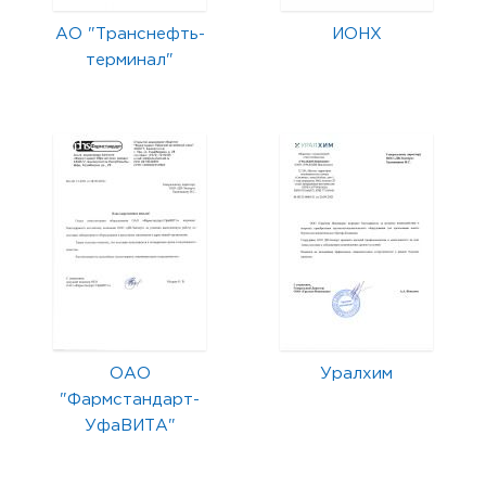
АО "Транснефть-
ИОНХ
терминал"
ОАО
Уралхим
"Фармстандарт-
УфаВИТА"